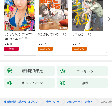
ヤングジャンプ 2026
妹は知っている（１）
ヤニねこ（１）
モー
No.36＆37合併号
6・3
日発
400
792
792
4
新着
試読フル
試読フル
新刊配信予定
ランキング
キャンペーン
無料
漫画無料試し読みならdブック
青年マンガ
ぶれいボーイ 大合本
ぶれいボ