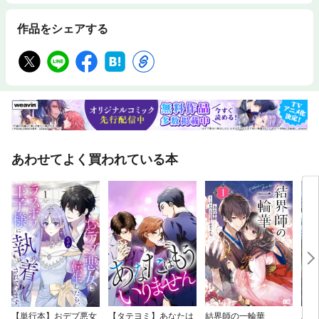
作品をシェアする
あわせてよく買われている本
【単行本】おデブ悪女
【タテヨミ】あなたは
結界師の一輪華
バッ