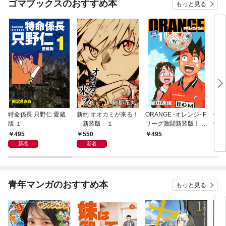
ゴマブックスのおすすめ本
もっと見る
特命係長 只野仁 愛蔵
新約 オオカミが来る！
ORANGE -オレンジ- F
GE
版 １
新装版 １
リーグ激闘新装版！ 第
OF
１巻
495
550
495
4
新着
新着
青年マンガのおすすめ本
もっと見る