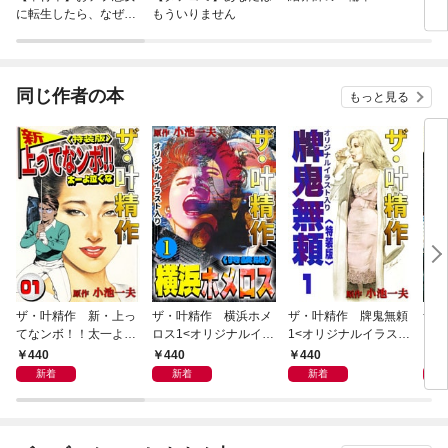
に転生したら、なぜか
もういりません
ロイ
ラスボス王子様に執着
今世
されています
りが
てく
OMI
同じ作者の本
もっと見る
ザ・叶精作 新・上っ
ザ・叶精作 横浜ホメ
ザ・叶精作 牌鬼無頼
ザ・
てなンボ！！太一よ泣
ロス1<オリジナルイラ
1<オリジナルイラスト
くま
くな1<特装版>
スト入り特装版>
入り特装版>
ラス
440
440
440
4
新着
新着
新着