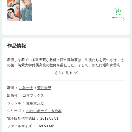
カートへ
作品情報
着流しを着ている破天荒な教師・阿久津無事は、生徒たちを更生させ、そ
の後、筑紫大学付属高校の教師を辞任した。そして、新たに昭和青雲高校
に生徒として編入する。そこでも番長やスケ番がいて、問題山積だった。
果たして阿久津は、不良生徒たちを更生させることが出来るのか？※電子
版配信記念として、1970年代に作者が雑誌トップコミックのために書き下
ろしたおしゃれでエッチな秘蔵イラストを巻末に添付。第11話 続 夕陽
著者
小池一夫
芳谷圭児
よ急げ第12話 続々！夕陽よ急げ第13話 放課後教師第14話 切裂きジ
出版社
ゴマブックス
ャック第15話 続！切裂きジャック第16話 青春の秘密第17話 哀しき
長欠第18話 続！哀しき長欠第19話 中絶カンパ第20話 まとめて昔田
ジャンル
青年マンガ
鈴木に京子！さようなら一途第21話 昭和青雲無頼高校第22話 高校二年
シリーズ
ぶれいボーイ 大合本
先生第23話 先生（センコー）殺し第24話 ひとりぽっちの反逆第25話
（最終話） 広場から（初出：1974～1975年双葉社・週刊漫画アクショ
電子版配信開始日
2019/03/01
ン）
ファイルサイズ
169.53 MB