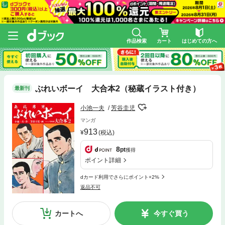
作品検索
カート
はじめての方へ
ぶれいボーイ 大合本2（秘蔵イラスト付き）
最新刊
小池一夫
芳谷圭児
マンガ
913
(税込)
8
pt
獲得
ポイント詳細
dカード利用でさらにポイント+2%
返品不可
カートへ
今すぐ買う