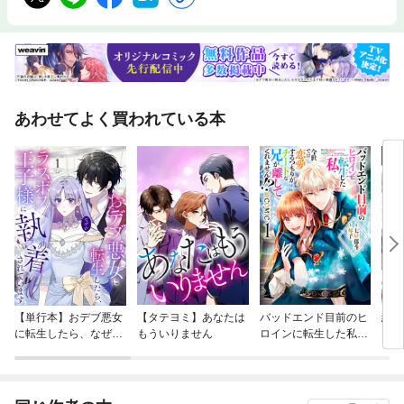
ての簡単メモ術、最新のAI（人工知能）活用法などなど、シニアが知って
おきたいスマホ活用のノウハウが満載です。
あわせてよく買われている本
【単行本】おデブ悪女
【タテヨミ】あなたは
バッドエンド目前のヒ
結界
に転生したら、なぜか
もういりません
ロインに転生した私、
ラスボス王子様に執着
今世では恋愛するつも
されています
りがチートな兄が離し
てくれません！？@C
OMIC