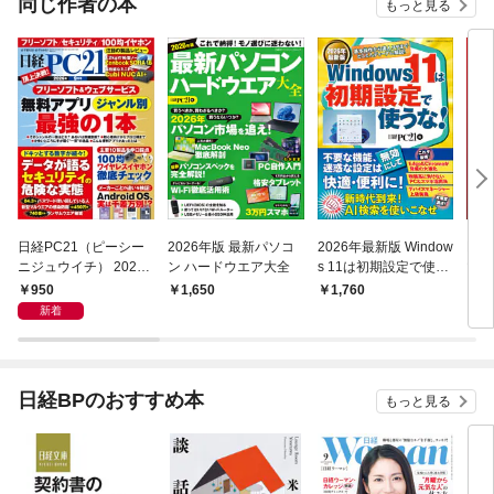
同じ作者の本
もっと見る
日経PC21（ピーシー
2026年版 最新パソコ
2026年最新版 Window
PC
ニジュウイチ） 2026
ン ハードウエア大全
s 11は初期設定で使う
マニ
年9月号 [雑誌]
な！
新版
950
1,650
1,760
1,
新着
日経BPのおすすめ本
もっと見る