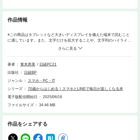
作品情報
※この商品はタブレットなど大きいディスプレイを備えた端末で読むこと
に適しています。また、文字だけを拡大することや、文字列のハイライ
ト、検索、辞書の参照、引用などの機能が使用できません。●スマホが使
えると毎日の生活がとても便利に、楽しくなります！●LINE、写真、イン
スタグラム…… この1冊で基本をマスター！LINE（ライン）は今や、最も
よく使われているコミュニケーションツールとなりました。これを利用す
著者
青木恵美
日経PC21
るためのスマホも、幅広い世代に普及しました。日常的にスマホを使うよ
出版社
日経BP
うになったシニアの方々も、LINEで家族と連絡を取ったり、孫と写真をや
り取りしたりしているのではないでしょうか。本書は、そんなスマホやLI
ジャンル
スマホ・PC・IT
NEをもっと使いこなして、家族や友人、孫などとのコミュニケーション
シリーズ
70歳からはじめる！スマホとLINEで毎日が楽しくなる本
をさらに充実させるための1冊です。LINEのトークでメッセージやスタン
プを送るだけでなく、カメラで撮影した写真や動画を加工・編集して友人
電子版配信開始日
2025/06/16
や家族に送ったり、趣味のサークルや習い事の仲間とグループトークでや
ファイルサイズ
34.46 MB
り取りしたりと、一歩進んだLINE活用法も紹介します。さらに、スマホカ
メラを使った写真の楽しみ方も提案します。みんなに見せたくなるような
「映える」写真の撮り方や、アプリを使った驚きの修整＆加工術、「イン
作品をシェアする
スタグラム」で公開して交流を広げる方法などをステップ・バイ・ステッ
プで解説。充実した毎日を送るためのコツを指南します。ほかにも、スマ
ホで緊急通報する方法、覚えやすいパスワードの作り方、物忘れ対策とし