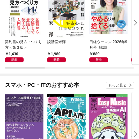
契約書の見方・つくり
談話室米澤
日経ウーマン 2026年9
日経
方＜第３版＞
月号 [雑誌]
ト！
【表
1,430
1,980
889
8
新着
新着
新着
スマホ・PC・ITのおすすめ本
もっと見る