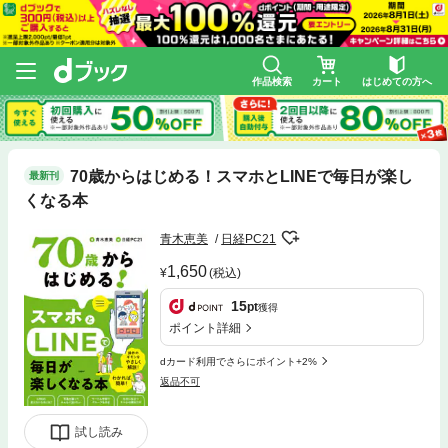
作品検索
カート
はじめての方へ
70歳からはじめる！スマホとLINEで毎日が楽し
最新刊
くなる本
青木恵美
日経PC21
1,650
(税込)
15
pt
獲得
ポイント詳細
dカード利用でさらにポイント+2%
返品不可
試し読み