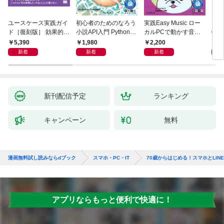
ユースケース実践ガイ
初心者のためのなろう
実践Easy Music ロー
Ma
ド［復刻版］ 効果的な
小説API入門 Pythonで
カルPCで動かす音楽
026
ユースケースの書き方
作るデータ活用法
生成AI完全ガイド
／P
5,390
1,980
2,200
1,
新着
新着
新着
新刊配信予定
ランキング
キャンペーン
無料
漫画無料試し読みならdブック
スマホ・PC・IT
70歳からはじめる！スマホとLIN
アプリならもっと便利で快適に！