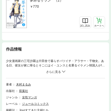
夢みるサラン （2）
770
試し読み
カートへ
作品情報
少女漫画家の三宅沙羅は片田舎で暮らすバツイチ・アラサー・干物女。あ
る日、彼女が家に帰るとそこにはイ・ユンスと名乗るイケメン韓国人が!?
なぜか意気投合した２人は、元・旦那で担当の関口にアシスタントだと紹
介して、ひとつ屋根の下で過ごすことに。一方、世間では人気韓流スター
の失踪事件が起きていて…!? 遠くて近い国のワケあり美男子とのドラマテ
ィック・ラブストーリー第１巻!!
著者
木村まるみ
出版社
双葉社
ジャンル
女性マンガ
レーベル
ジュールコミックス
掲載誌
Jourすてきな主婦たち