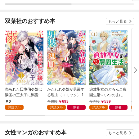
双葉社のおすすめ本
もっと見る
売られた辺境伯令嬢は
かたわれ令嬢が男装す
追放聖女のどろんこ農
小林
隣国の王太子に溺愛さ
る理由（コミック） 1
園生活～いつのまにか
ゴン
れる 1
隣国を救ってしまいま
0
990
693
770
539
7
した～（コミック） 1
試読フル
試読フル
割引
試読フル
割引
試
女性マンガのおすすめ本
もっと見る