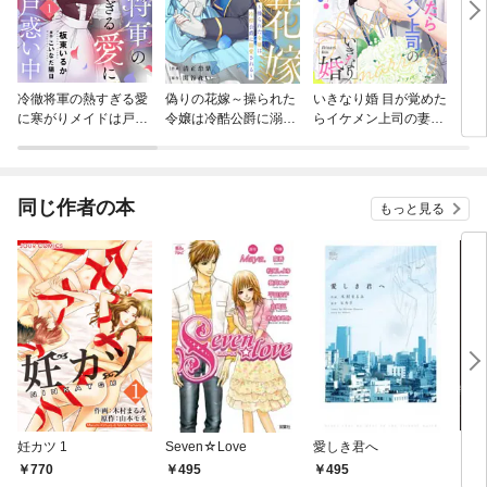
冷徹将軍の熱すぎる愛
偽りの花嫁～操られた
いきなり婚 目が覚めた
クイ
に寒がりメイドは戸惑
令嬢は冷酷公爵に溺愛
らイケメン上司の妻だ
ィ
い中
される～【電子単行本
った！？
版／特典おまけ付き】
同じ作者の本
もっと見る
妊カツ 1
Seven☆Love
愛しき君へ
コミ
770
495
495
7