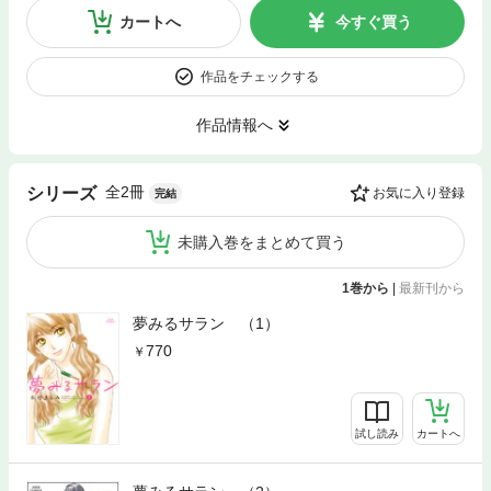
カートへ
今すぐ買う
作品をチェックする
作品情報へ
全2冊
シリーズ
お気に入り登録
完結
未購入巻をまとめて買う
1巻から
|
最新刊から
夢みるサラン （1）
770
試し読み
カートへ