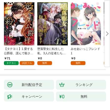
【タテヨミ】1.愛する
堕落聖女に転生した
みせあいっこフレンド
火の
公爵様、謹んで殺させ
私、3人の従者たちに
1
すが
ていただきます！
抱かれて困ってます 第
嫁と
71
0
0
2
1話
ます
タテヨミ
試読フル
無料
無料
試
新刊配信予定
ランキング
キャンペーン
無料