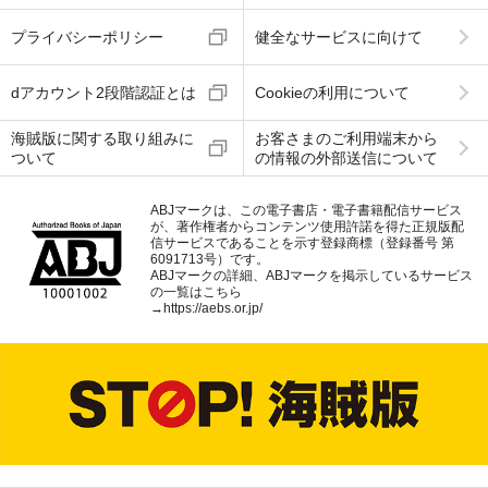
プライバシーポリシー
健全なサービスに向けて
dアカウント2段階認証とは
Cookieの利用について
海賊版に関する取り組みに
お客さまのご利用端末から
ついて
の情報の外部送信について
ABJマークは、この電子書店・電子書籍配信サービス
が、著作権者からコンテンツ使用許諾を得た正規版配
信サービスであることを示す登録商標（登録番号 第
6091713号）です。
ABJマークの詳細、ABJマークを掲示しているサービス
の一覧はこちら
→
https://aebs.or.jp/