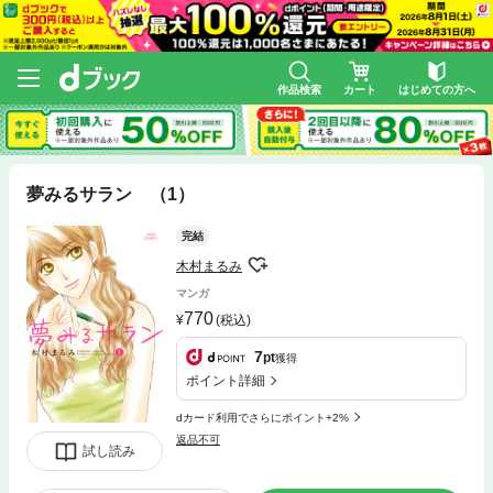
作品検索
カート
はじめての方へ
夢みるサラン （1）
完結
木村まるみ
マンガ
770
(税込)
7
pt
獲得
ポイント詳細
dカード利用でさらにポイント+2%
返品不可
試し読み