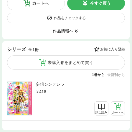
カートへ
今すぐ買う
作品をチェックする
作品情報へ
シリーズ
全1冊
お気に入り登録
未購入巻をまとめて買う
1巻から
|
最新刊から
妄想シンデレラ
418
試し読み
カートへ