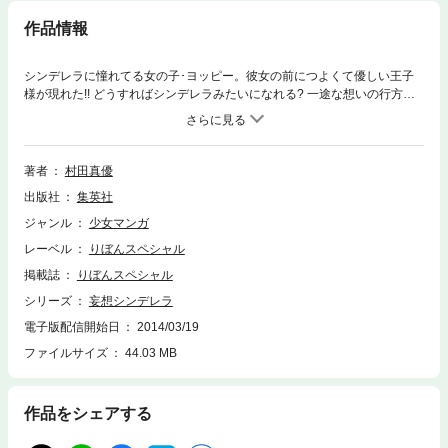
作品情報
シンデレラに憧れてる女の子･ヨッピー。彼女の前につよくて優しい王子
様が現れた!! どうすればシンデレラみたいになれる? 一途な想いの行方は─
─!? 【収録作品】妄想シンデレラ/シュガー中毒/HEY YOU!!/こんな夜空
に、月/妄想人魚姫
著者
村田真優
出版社
集英社
ジャンル
少女マンガ
レーベル
りぼんスペシャル
掲載誌
りぼんスペシャル
シリーズ
妄想シンデレラ
電子版配信開始日
2014/03/19
ファイルサイズ
44.03 MB
作品をシェアする