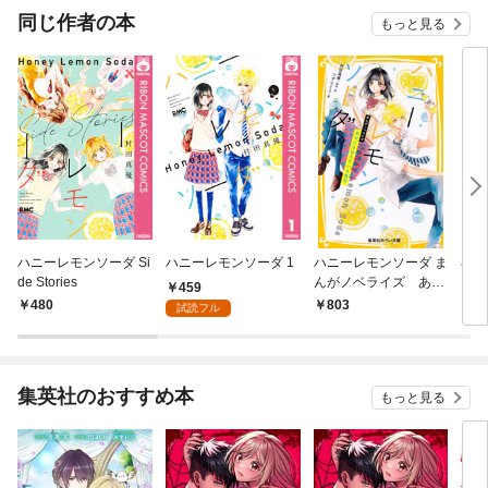
同じ作者の本
もっと見る
ハニーレモンソーダ Si
ハニーレモンソーダ 1
ハニーレモンソーダ ま
小説
de Stories
んがノベライズ あな
ーダ
459
たを好きでいる勇気
480
803
6
試読フル
集英社のおすすめ本
もっと見る