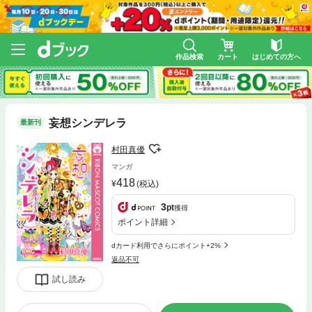
作品検索
カート
はじめての方へ
妄想シンデレラ
最新刊
村田真優
マンガ
418
(税込)
3
pt
獲得
ポイント詳細
dカード利用でさらにポイント+2%
返品不可
試し読み