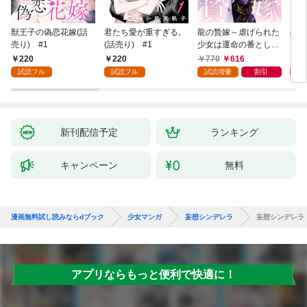
獣王子の偽恋花嫁(話
君たち愛が重すぎる。
龍の贄嫁～虐げられた
桜と
売り) #1
(話売り) #1
少女は運命の番として
愛される～ 1巻
220
220
770
616
2
試読フル
試読フル
試読増量
割引
試
新刊配信予定
ランキング
キャンペーン
無料
漫画無料試し読みならdブック
少女マンガ
妄想シンデレラ
妄想シンデレラ
アプリならもっと便利で快適に！