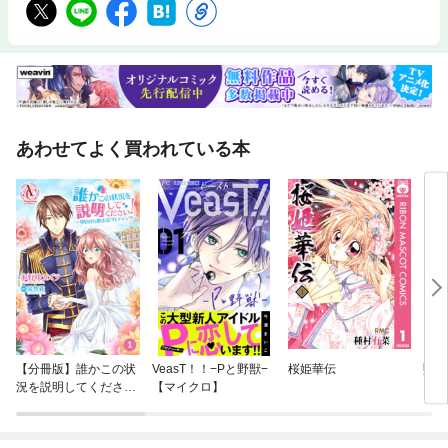
あわせてよく買われている本
【分冊版】誰かこの状
VeasT！！−Pと野獣−
桜姫華伝
墜落
況を説明してくださ
【マイクロ】
い！ ～契約から始まる
ウェディング～