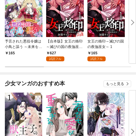
予言された悪役令嬢は
【合本版】女王の烙印
女王の烙印～滅びの国
【単
小鳥と謳う ～未来を知
～滅びの国の夜伽巫女
の夜伽巫女～ 1
熟れ
る専属執事に「君を救
～ 1
たり
627
165
165
1
う」と言われました～
試読フル
試読フル
分冊版 第1話
少女マンガのおすすめ本
もっと見る