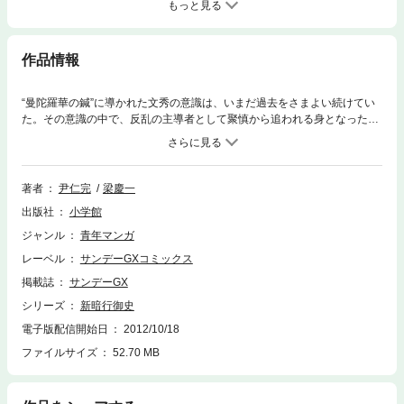
もっと見る
作品情報
“曼陀羅華の鍼”に導かれた文秀の意識は、いまだ過去をさまよい続けてい
た。その意識の中で、反乱の主導者として聚慎から追われる身となった文
秀は、真相を知るべく密かに帰国。再会した元述から、「醜きものすべて
を抹消せよ」と貧しき民を虐殺し始めた国王・解慕漱の変貌ぶりを聞かさ
れることになる。阿志泰を介して解慕漱との面談を画策する文秀だった
が、なんと元述には阿志泰に関する記憶が全くなくなっていて…！？
著者
尹仁完
梁慶一
出版社
小学館
ジャンル
青年マンガ
レーベル
サンデーGXコミックス
掲載誌
サンデーGX
シリーズ
新暗行御史
電子版配信開始日
2012/10/18
ファイルサイズ
52.70 MB