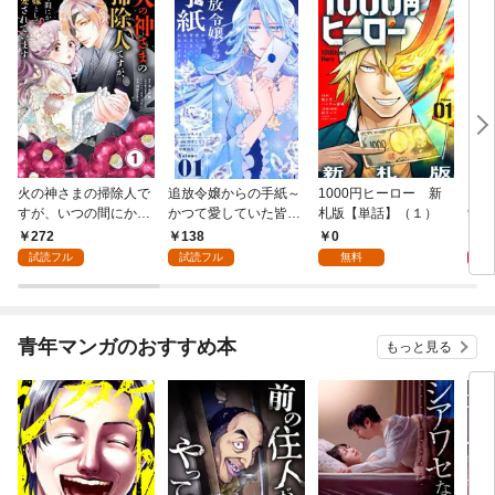
火の神さまの掃除人で
追放令嬢からの手紙～
1000円ヒーロー 新
DIM
すが、いつの間にか花
かつて愛していた皆さ
札版【単話】（１）
9.
嫁として溺愛されてい
まへ 私のことなどお忘
272
138
0
8
ます【単話】（１）
れですか？～【単話】
試読フル
試読フル
無料
（１）
青年マンガのおすすめ本
もっと見る