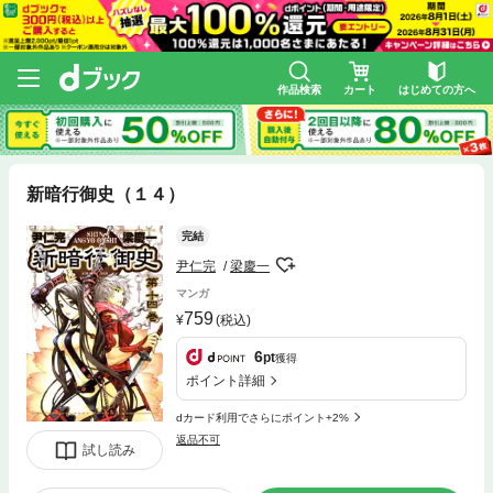
作品検索
カート
はじめての方へ
新暗行御史（１４）
完結
尹仁完
梁慶一
マンガ
759
(税込)
6
pt
獲得
ポイント詳細
dカード利用でさらにポイント+2%
返品不可
試し読み