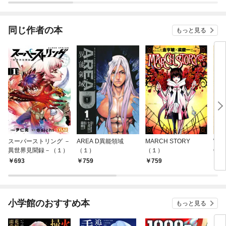
同じ作者の本
もっと見る
スーパーストリング －
AREA D異能領域
MARCH STORY
WES
異世界見聞録－（１）
（１）
（１）
O（
693
759
759
7
小学館のおすすめ本
もっと見る