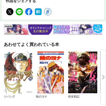
作品をシェアする
あわせてよく買われている本
ジパング
暁のヨナ
幼女戦記
黒鷺