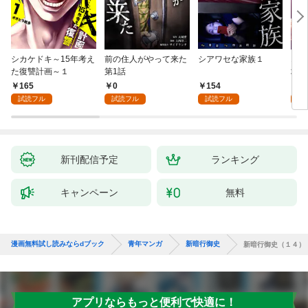
シカケドキ～15年考え
前の住人がやって来た
シアワセな家族１
16
た復讐計画～１
第1話
地獄
165
0
154
1
試読フル
試読フル
試読フル
試
新刊配信予定
ランキング
キャンペーン
無料
漫画無料試し読みならdブック
青年マンガ
新暗行御史
新暗行御史（１４）
アプリならもっと便利で快適に！