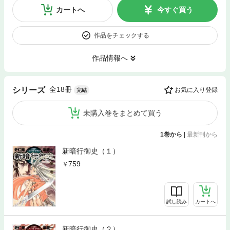
カートへ
今すぐ買う
作品をチェックする
作品情報へ
全18冊
シリーズ
お気に入り登録
完結
未購入巻をまとめて買う
1巻から
|
最新刊から
新暗行御史（１）
759
試し読み
カートへ
新暗行御史（２）