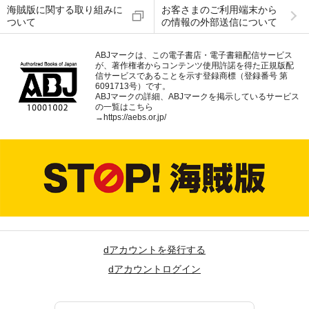
海賊版に関する取り組みに
お客さまのご利用端末から
ついて
の情報の外部送信について
ABJマークは、この電子書店・電子書籍配信サービス
が、著作権者からコンテンツ使用許諾を得た正規版配
信サービスであることを示す登録商標（登録番号 第
6091713号）です。
ABJマークの詳細、ABJマークを掲示しているサービス
の一覧はこちら
→
https://aebs.or.jp/
dアカウントを発行する
dアカウントログイン