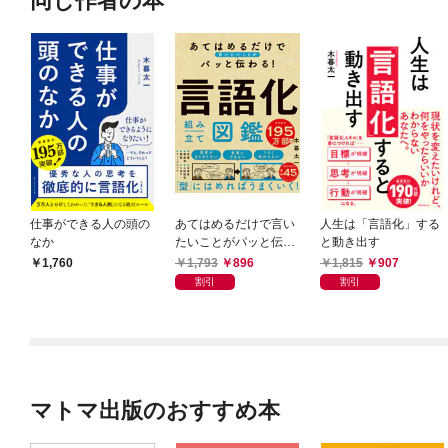
同じ作者の本
仕事ができる人の頭の
あてはめるだけで言い
人生は「言語化」する
なか
たいことがパッと伝わ
と動き出す
る！ 言語化組み立て
1,793
896
1,815
907
1,760
図鑑
割引
割引
マトマ出版のおすすめ本