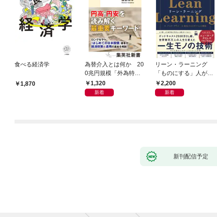
食べる経済学
為替介入とは何か 20
リーン・ラーニング
0兆円規模「外為特
「ものにする」人が自
会」が生まれた謎
然とやっている 最小の
1,320
2,200
1,870
インプットで最大の成
新着
新着
果を得る学習法
新刊配信予定