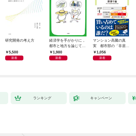
研究開発の考え方
経済学を手がかりに，
マンション高騰の真
都市と地方を論じてみ
実 都市部の「非居住
よう
化」が街を壊す
5,500
1,980
1,056
新着
新着
新着
ランキング
キャンペーン