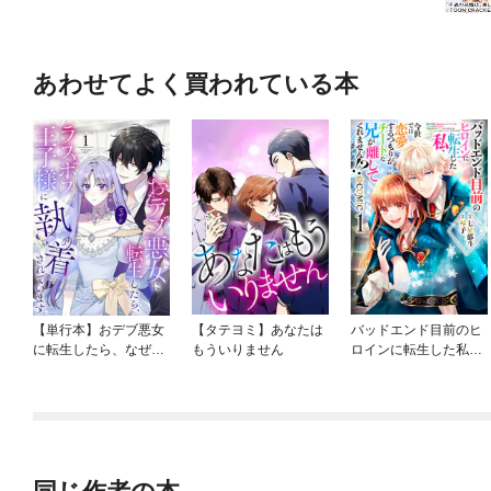
あわせてよく買われている本
【単行本】おデブ悪女
【タテヨミ】あなたは
バッドエンド目前のヒ
に転生したら、なぜか
もういりません
ロインに転生した私、
ラスボス王子様に執着
今世では恋愛するつも
されています
りがチートな兄が離し
てくれません！？@C
OMIC