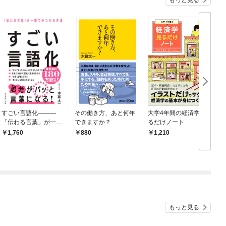
もっと見る
すごい言語化―――
その働き方、あと何年
大学4年間の経済学見
「伝わる言葉」が一瞬
できますか？
るだけノート
でみつかる方法
1,760
880
1,210
もっと見る