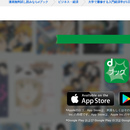
漫画無料試し読みならdブック
ビジネス・経済
大学で履修する入門経済学が1
Appleのロゴ、App Storeは、米国もしくはそ
Inc.の商標です。App Storeは、Apple In
Google Play および Google Play ロゴは Go