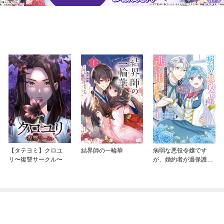
【タテヨミ】クロユ
結界師の一輪華
病弱な悪役令嬢です
リ〜復讐サークル〜
が、婚約者が過保護す
ぎて逃げ出したい(私た
ち犬猿の仲でしたよ
ね！？)