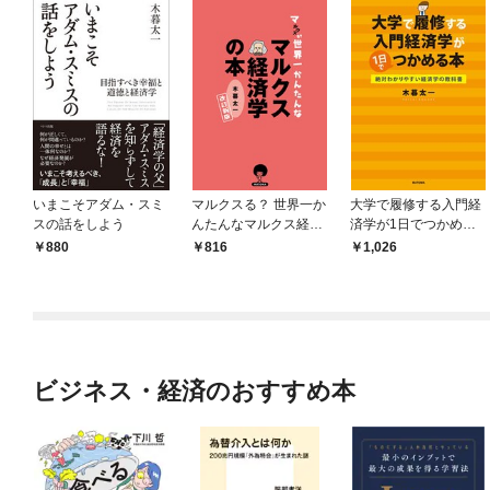
いまこそアダム・スミ
マルクスる？ 世界一か
大学で履修する入門経
スの話をしよう
んたんなマルクス経済
済学が1日でつかめる
学の本
本 絶対わかりやすい
880
816
1,026
経済学の教科書
ビジネス・経済のおすすめ本