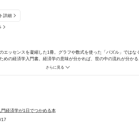
ト詳細
%
のエッセンスを凝縮した1冊。グラフや数式を使った「パズル」ではな
ための経済学入門書。経済学の意味が分かれば、世の中の流れが分かる
できるようになる。大学時代に挫折した経験があっても大丈夫！ 数学
にこそ必要な経済学理論をまとめました。
入門経済学が1日でつかめる本
/17