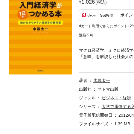
1,026
(税込)
ポイン
9
pt
獲得
dカード利用でさらにポイント+2
返品不可
マクロ経済学、ミクロ経済学
「意味」を解説した社会人の
れば、合理的で優秀な判断が
で考える経済学です。社会人
著者
木暮太一
出版社
マトマ出版
ジャンル
ビジネス・経済
シリーズ
大学で履修する
電子版配信開始日
2012/04
ファイルサイズ
1.39 MB