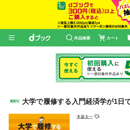
作品検索
カート
大学で履修する入門経済学が1日
最新刊
木暮太一