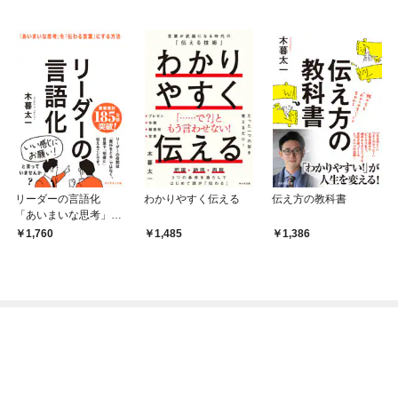
リーダーの言語化
わかりやすく伝える
伝え方の教科書
「あいまいな思考」を
「伝わる言葉」にする
1,760
1,485
1,386
方法