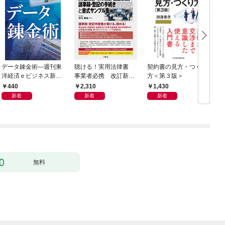
データ錬金術―週刊東
聴ける！実用法律書
契約書の見方・つくり
海
洋経済ｅビジネス新書
事業者必携 改訂新
方＜第３版＞
2
Ｎo.493
版 中小企業のための
440
2,310
1,430
株式会社【株主総会・
新着
新着
新着
取締役会・監査役会】
の議事録・登記の手続
きと書式サンプル集
無料