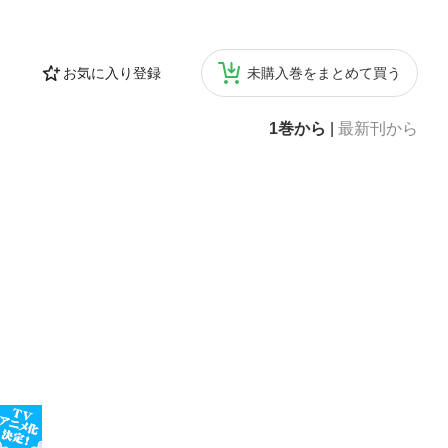
お気に入り登録
未購入巻をまとめて買う
1巻から
|
最新刊から