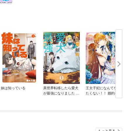
妹は知っている
異世界転移したら愛犬
王太子妃になんてなり
が最強になりました ～
たくない！！ 婚約者編
シルバーフェンリルと
俺が異世界暮らしを始
めたら～ THE COMIC