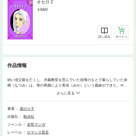
オセロ 2
660
試し読み
カートへ
作品情報
幼い頃父親を亡くし、洋裁教室を営んでいた祖母のもとで暮らしていた奈
摘（なつみ）は、母の再婚により美佳（みか）という義妹ができた。やが
て奈摘は、ファッションメーカーのプレスの仕事に就き、資産家の和樹に
ヘッドハントされ二人三脚で会社をきりもりするうちに結婚の約束をする
間柄となる。しかし、自由奔放な義妹・美佳に誘惑された和樹は彼女を妊
娠させ、ついには美佳と結婚してしまった。娘をそんなふうに育てたこと
著者
原のり子
を悔いた義父は母を道連れに無理心中を図り、今度は遺産相続をめぐっ
出版社
秋水社
て、姉妹の確執が更にエスカレートしてゆく。そんなある日、奈摘の家を
訪ねた和樹は「形だけの結婚だ。僕には君しかいない」と、彼女を抱き締
ジャンル
女性マンガ
めるのだった。お互いの愛を確かめるように不倫関係を続けていた二人だ
レーベル
ロマンス宣言
ったが――。