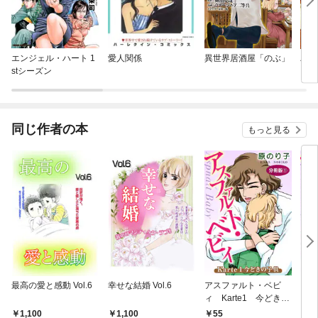
エンジェル・ハート 1
愛人関係
異世界居酒屋「のぶ」
パパ
stシーズン
同じ作者の本
もっと見る
最高の愛と感動 Vol.6
幸せな結婚 Vol.6
アスファルト・ベビ
アス
ィ Karte1 今どきの
ィ 
子供 分冊版1
子供
1,100
1,100
55
2