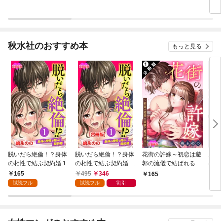
秋水社のおすすめ本
もっと見る
脱いだら絶倫！？身体
脱いだら絶倫！？身体
花街の許嫁～初恋は遊
脱い
の相性で結ぶ契約婚 1
の相性で結ぶ契約婚 合
郭の流儀で結ばれる～
の相
冊版 1
分冊版 1
【単
165
495
346
165
7
試読フル
試読フル
割引