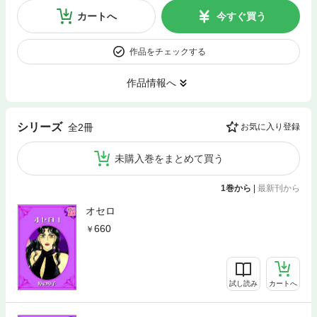
カートへ
今すぐ買う
作品をチェックする
作品情報へ
シリーズ
全2冊
お気に入り登録
未購入巻をまとめて買う
1巻から
|
最新刊から
オセロ
660
試し読み
カートへ