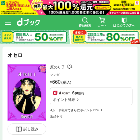
作品検索
カート
はじめての方へ
オセロ
原のり子
マンガ
660
(税込)
6
pt
獲得
ポイント詳細
dカード利用でさらにポイント+2%
返品不可
試し読み