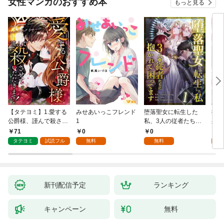
女性マンガのおすすめ本
もっと見る
【タテヨミ】1.愛する
みせあいっこフレンド
堕落聖女に転生した
授か
公爵様、謹んで殺させ
1
私、3人の従者たちに
身籠
ていただきます！
抱かれて困ってます 第
して
71
0
0
2
1話
タテヨミ
試読フル
無料
無料
試
新刊配信予定
ランキング
キャンペーン
無料