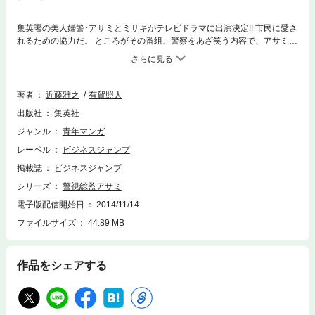
集英署の美人婦警･アサミとミサキがテレビドラマに出演決定!! 市民に愛さ
れるための協力だ。 ところがその番組、警察をあざ笑う内容で、アサミた
ちは不満を覚える…。 さらにその場で事件が起こり!! 相棒の原田、先輩の
美人警部補･萬田と共に高い検挙率を誇る市民安全課の面々。 実力もセク
シーさも満点でますます面白さアップのポリスストーリー第4巻!!
著者
近藤雅之
有賀照人
出版社
集英社
ジャンル
青年マンガ
レーベル
ビジネスジャンプ
掲載誌
ビジネスジャンプ
シリーズ
警視総監アサミ
電子版配信開始日
2014/11/14
ファイルサイズ
44.89 MB
作品をシェアする