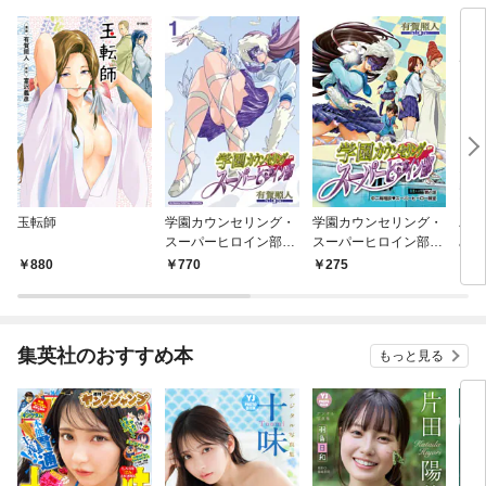
玉転師
学園カウンセリング・
学園カウンセリング・
パラ
スーパーヒロイン部
スーパーヒロイン部
みの
【単行本】（１）
（１）
880
770
275
6
集英社のおすすめ本
もっと見る