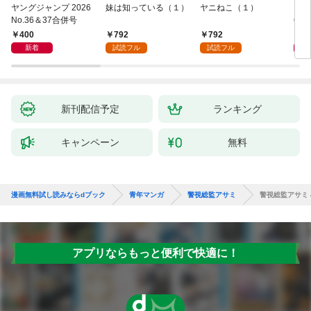
ヤングジャンプ 2026
妹は知っている（１）
ヤニねこ（１）
モー
No.36＆37合併号
6・3
日発
400
792
792
4
新着
試読フル
試読フル
新刊配信予定
ランキング
キャンペーン
無料
漫画無料試し読みならdブック
青年マンガ
警視総監アサミ
警視総監アサミ 
アプリならもっと便利で快適に！