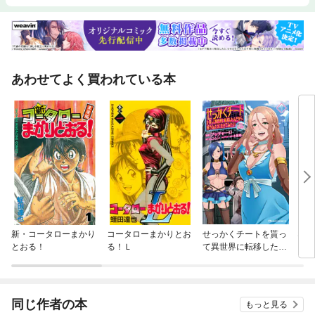
あわせてよく買われている本
新・コータローまかり
コータローまかりとお
せっかくチートを貰っ
なん
とおる！
る！Ｌ
て異世界に転移したん
だから、好きなように
生きてみたい THE CO
MIC
同じ作者の本
もっと見る