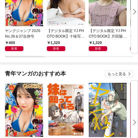
ヤングジャンプ 2026
【デジタル限定 YJ PH
【デジタル限定 YJ PH
【デ
No.36＆37合併号
OTO BOOK】十味写真
OTO BOOK】片田陽依
OT
集「続・『ぽみ』！？
写真集「羽色日和」
写真
400
1,320
1,320
1,
どこでもトレイン・ベ
リ」
新着
新着
新着
トナム篇」
青年マンガのおすすめ本
もっと見る