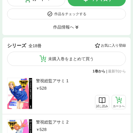
作品をチェックする
作品情報へ
シリーズ
全18冊
お気に入り登録
未購入巻をまとめて買う
1巻から
|
最新刊から
警視総監アサミ 1
528
試し読み
カートへ
警視総監アサミ 2
528