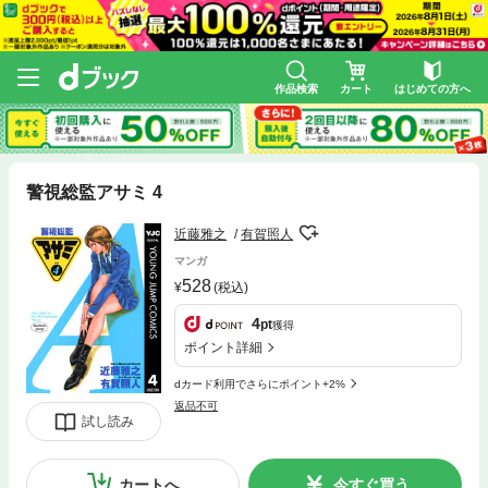
作品検索
カート
はじめての方へ
警視総監アサミ 4
近藤雅之
有賀照人
マンガ
528
(税込)
4
pt
獲得
ポイント詳細
dカード利用でさらにポイント+2%
返品不可
試し読み
カートへ
今すぐ買う