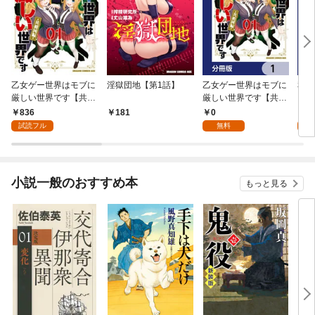
乙女ゲー世界はモブに
淫獄団地【第1話】
乙女ゲー世界はモブに
私、
厳しい世界です【共和
厳しい世界です【共和
をテ
国編】 ０１
国編】【分冊版】 1
パイ
836
0
0
181
を頑
試読フル
無料
版】
小説一般のおすすめ本
もっと見る