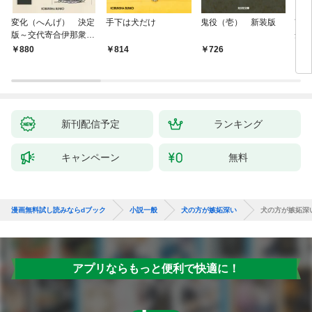
変化（へんげ） 決定
手下は犬だけ
鬼役（壱） 新装版
南町
版～交代寄合伊那衆異
舟の
聞（1）～
880
814
726
9
新刊配信予定
ランキング
キャンペーン
無料
漫画無料試し読みならdブック
小説一般
犬の方が嫉妬深い
犬の方が嫉妬深
アプリならもっと便利で快適に！