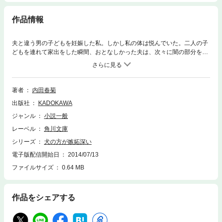
作品情報
夫と違う男の子どもを妊娠した私。しかし私の体は悦んでいた。二人の子
どもを連れて家出をした瞬間、おとなしかった夫は、次々に闇の部分を見
せ始める。「警察頼んでいいですか」矢継ぎ早に送られてくるメール。こ
れは脅しなの？ 私は犯罪者なの？ 十七年いっしょにいたことにはもう
何の意味もない。調停が、ＤＮＡ鑑定が、明らかにしていく過去の姿。私
と子どもたちの未来は？ 連載時から大きな話題を呼んだ長編小説。
著者
内田春菊
出版社
KADOKAWA
ジャンル
小説一般
レーベル
角川文庫
シリーズ
犬の方が嫉妬深い
電子版配信開始日
2014/07/13
ファイルサイズ
0.64 MB
作品をシェアする