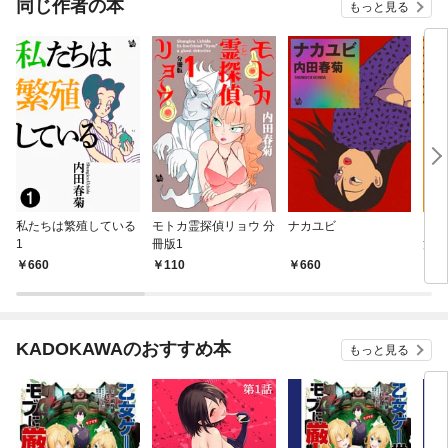
同じ作者の本
もっと見る
私たちは繁殖している
モトカ霊探偵リョウ 分
ナカユビ
シー
1
冊版1
篇
660
110
660
6
KADOKAWAのおすすめ本
もっと見る