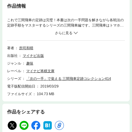
作品情報
これで三間飛車の定跡は完璧！本書は次の一手問題を解きながら各戦法の
定跡手順をマスターするシリーズの三間飛車編です。三間飛車はトマホー
クをはじめ、新しい戦法や手順が数多く開発され、振り飛車の主力戦法に
なりつつあります。しかし、三間飛車を指す上では▲４五歩早仕掛けなど
の居飛車の急戦策に対する正しい対処法を前提知識として知っている必要
がありますし、天敵と言える居飛車穴熊への対策ももちろん必要です。つ
著者
所司和晴
まり、覚えなければいけないことは結構多い。そんな必須手順をまるっと
出版社
マイナビ出版
一冊で覚えたい！そのご要望を叶えるのが本書です。急戦から持久戦ま
で。クラシックな形から最新型まで。404問もの次の一手問題を用意し、
ジャンル
趣味
三間飛車のあらゆる形を網羅しています。三間飛車党はもちろん、三間飛
レーベル
マイナビ将棋文庫
車を相手にする居飛車党にも役立つ一冊です。ぜひ本書で三間飛車の定跡
手順を完全にマスターしてください。
シリーズ
「次の一手」で覚える 三間飛車定跡コレクション414
電子版配信開始日
2019/03/29
ファイルサイズ
104.73 MB
作品をシェアする