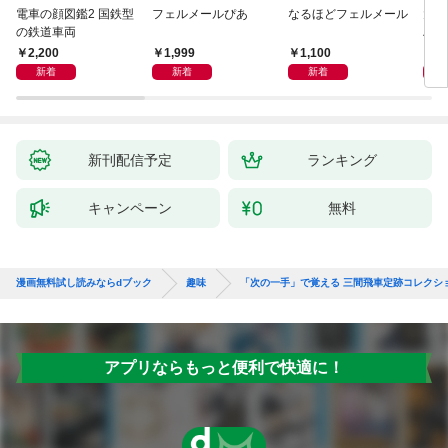
電車の顔図鑑2 国鉄型
フェルメールぴあ
なるほどフェルメール
大人
の鉄道車両
ハン
2,200
1,999
1,100
1,
新着
新着
新着
新刊配信予定
ランキング
キャンペーン
無料
漫画無料試し読みならdブック
趣味
「次の一手」で覚える 三間飛車定跡コレクショ
アプリならもっと便利で快適に！