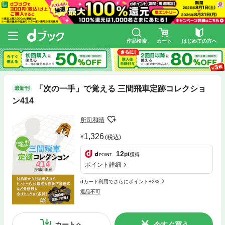
作品検索
カート
はじめての方へ
「次の一手」で覚える 三間飛車定跡コレクショ
最新刊
ン414
所司和晴
1,326
(税込)
12
pt
獲得
ポイント詳細
dカード利用でさらにポイント+2%
返品不可
カートへ
今すぐ買う