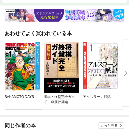
あわせてよく買われている本
SAKAMOTO DAYS
将棋・終盤完全ガイ
アルスラーン戦記
龍と
ド 速度計算編
同じ作者の本
もっと見る