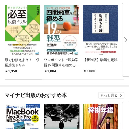
形でおぼえよう！ 必
ワンポイントで即効学
【新装版】駒落ち定跡
AI
至反復ドリル
習 四間飛車を極める1
り飛
9の戦型
1,958
1,804
3,080
1,
マイナビ出版のおすすめ本
もっと見る