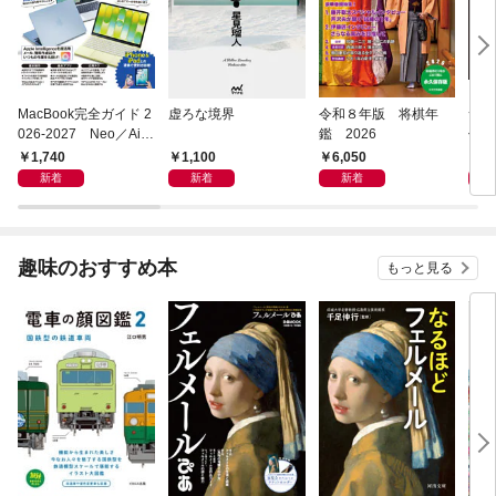
MacBook完全ガイド 2
虚ろな境界
令和８年版 将棋年
つく
026-2027 Neo／Air
鑑 2026
像生
／Pro対応
1,740
1,100
6,050
4,
新着
新着
新着
趣味のおすすめ本
もっと見る