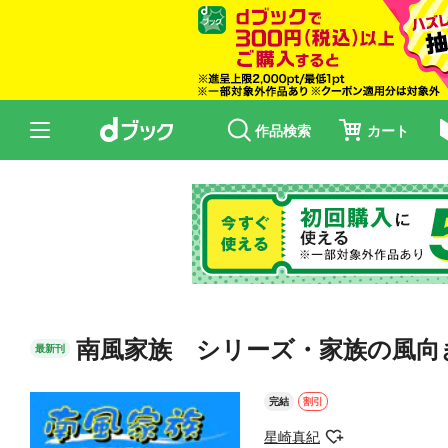
作品検索
カート
南風家族 シリーズ・家族の風向
最新刊
完結
割引
星崎真紀