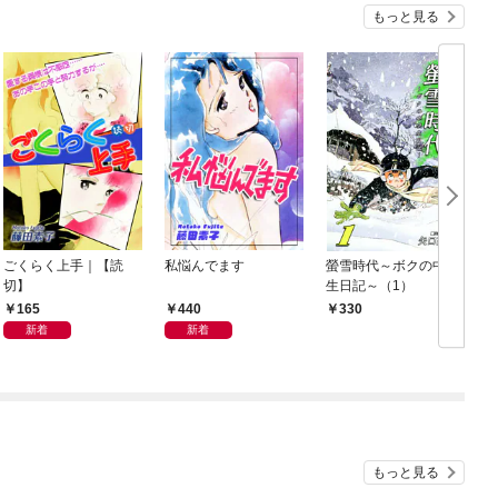
もっと見る
ごくらく上手｜【読
私悩んでます
螢雪時代～ボクの中学
切】
生日記～（1）
165
440
330
新着
新着
もっと見る