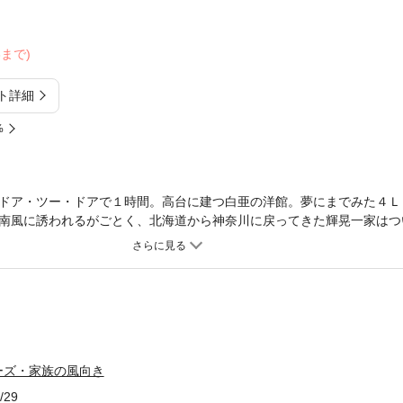
23まで)
ト詳細
%
ドア・ツー・ドアで１時間。高台に建つ白亜の洋館。夢にまでみた４Ｌ
南風に誘われるがごとく、北海道から神奈川に戻ってきた輝晃一家はつ
りの階段地獄…安かったのはこのせいか…。輝晃はいつもツメが甘い男
胸に我慢する裕子だった。が…少しずつその不満は溜まり…ついに…！
崎真紀先生のヒューマン・ホームコメディーの傑作！
ーズ・家族の風向き
/29