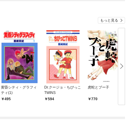
もっと見る
黄昏シティ・グラフィ
Dr.クージョ・ちびっこ
虎蛇とブー子
D
ティ(1)
TWINS
495
594
770