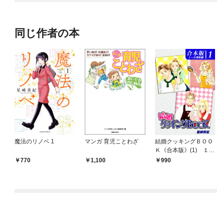
OMIC
同じ作者の本
魔法のリノベ 1
マンガ 育児ことわざ
結婚クッキングＢＯＯ
Ｋ《合本版》(1) １～
３巻収録
770
1,100
990