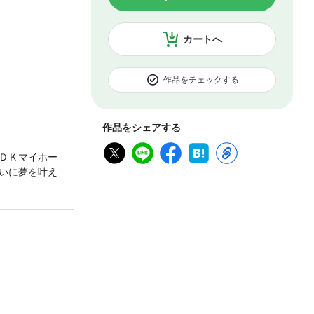
カートへ
作品をチェックする
作品をシェアする
ＤＫマイホー
いに夢を叶えた
だと妻・裕子は
？ カラー原稿