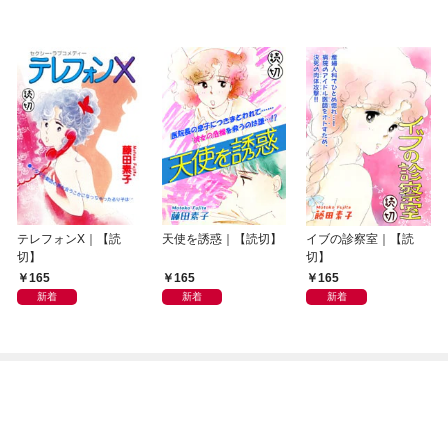
テレフォンX｜【読
天使を誘惑｜【読切】
イブの診察室｜【読
切】
切】
165
165
165
新着
新着
新着