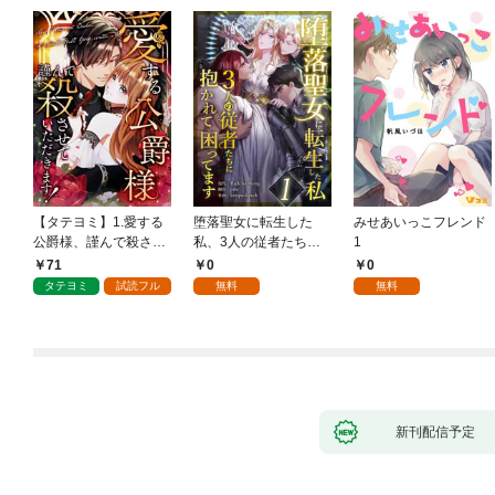
【タテヨミ】1.愛する
堕落聖女に転生した
みせあいっこフレンド
公爵様、謹んで殺させ
私、3人の従者たちに
1
ていただきます！
抱かれて困ってます 第
71
0
0
1話
タテヨミ
試読フル
無料
無料
新刊配信予定