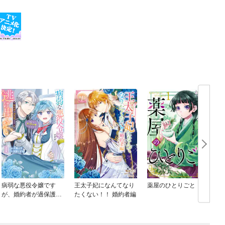
病弱な悪役令嬢です
王太子妃になんてなり
薬屋のひとりごと
が、婚約者が過保護す
たくない！！ 婚約者編
ぎて逃げ出したい(私た
ち犬猿の仲でしたよ
ね！？)