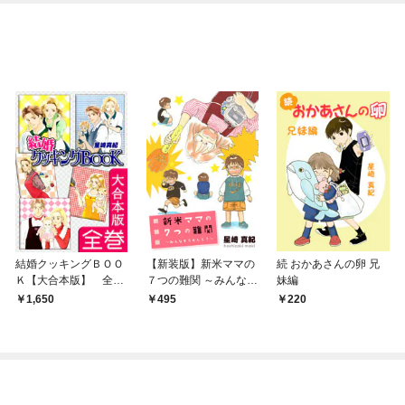
結婚クッキングＢＯＯ
【新装版】新米ママの
続 おかあさんの卵 兄
Ｋ【大合本版】 全巻
７つの難関 ～みんなそ
妹編
収録
うかしら？～
1,650
495
220