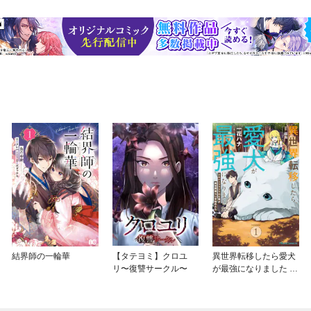
結界師の一輪華
【タテヨミ】クロユ
異世界転移したら愛犬
リ〜復讐サークル〜
が最強になりました ～
シルバーフェンリルと
俺が異世界暮らしを始
めたら～ THE COMIC