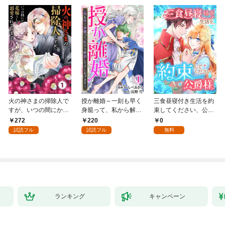
火の神さまの掃除人で
授か離婚～一刻も早く
三食昼寝付き生活を約
すが、いつの間にか花
身籠って、私から解放
束してください、公爵
嫁として溺愛されてい
してさしあげます！1
様 1話
272
220
0
ます【単話】（１）
試読フル
試読フル
無料
ランキング
キャンペーン