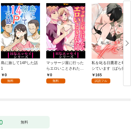
島に旅して14Pした話
マッサージ屋に行った
私を叱る日鷹君と毎晩
1
らエロいことされた話
シています［ばら売
1
り］ 第1話
0
0
165
無料
無料
試読フル
無料