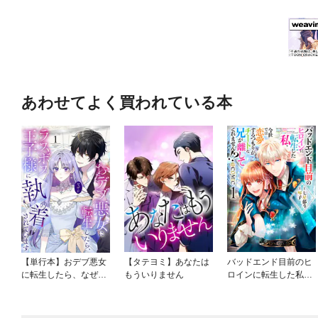
あわせてよく買われている本
【単行本】おデブ悪女
【タテヨミ】あなたは
バッドエンド目前のヒ
に転生したら、なぜか
もういりません
ロインに転生した私、
ラスボス王子様に執着
今世では恋愛するつも
されています
りがチートな兄が離し
てくれません！？@C