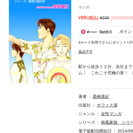
マンガ
99
(税込)
330
(2026/08/
ポイン
0
pt
獲得
dカード利用でさらにポイント+2
返品不可
駅から徒歩１２分、会社まで
ム！ これこそ究極の形！ 
のだが…直面したのがいきな
思うのだが、「妻だから」を
も復活させた超豪華版！ 星
著者
星崎真紀
出版社
オフィス漫
ジャンル
女性マンガ
シリーズ
南風家族 シリ
電子版配信開始日
2014/08