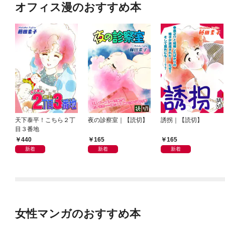
オフィス漫のおすすめ本
天下泰平！こちら２丁
夜の診察室｜【読切】
誘拐｜【読切】
目３番地
440
165
165
新着
新着
新着
女性マンガのおすすめ本