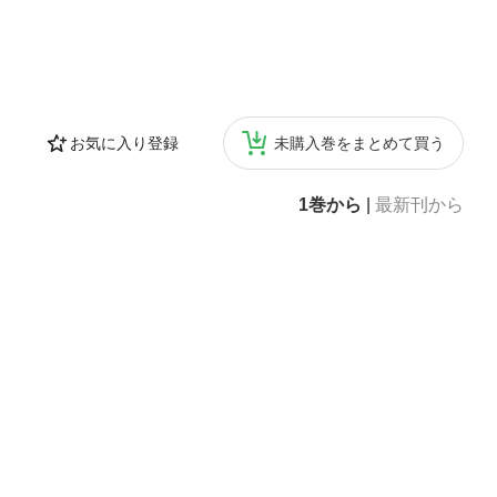
お気に入り登録
未購入巻をまとめて買う
1巻から
|
最新刊から