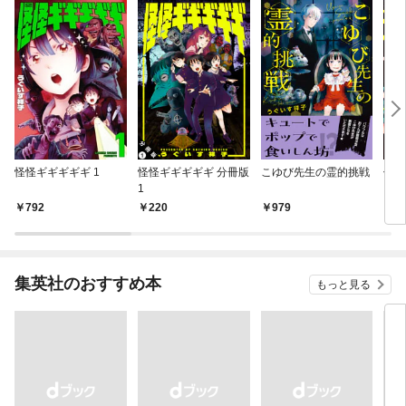
怪怪ギギギギギ 1
怪怪ギギギギギ 分冊版
こゆび先生の霊的挑戦
僕に
1
792
220
979
7
集英社のおすすめ本
もっと見る