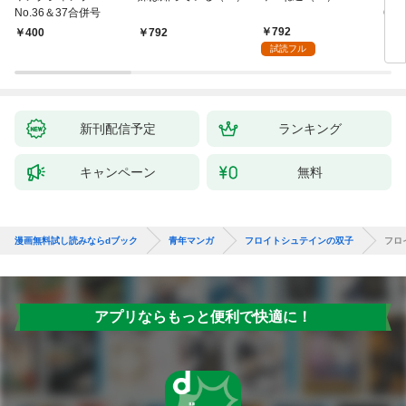
No.36＆37合併号
6・3
日発
792
￥400
792
￥4
試読フル
新刊配信予定
ランキング
キャンペーン
無料
漫画無料試し読みならdブック
青年マンガ
フロイトシュテインの双子
フロ
アプリならもっと便利で快適に！