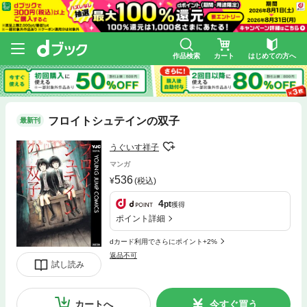
作品検索
カート
はじめての方へ
フロイトシュテインの双子
最新刊
うぐいす祥子
マンガ
536
(税込)
4
pt
獲得
ポイント詳細
dカード利用でさらにポイント+2%
返品不可
試し読み
カートへ
今すぐ買う