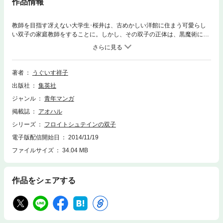
作品情報
教師を目指す冴えない大学生･桜井は、古めかしい洋館に住まう可愛らし
い双子の家庭教師をすることに。しかし、その双子の正体は、黒魔術に傾
倒する邪悪な子どもたちであった。双子の”玩具”として弄ばれる、桜井の
悪夢のような毎日が始まる…! ホラー漫画の可能性を詰め込んだ、うぐい
す祥子初の短編集! 【同時収録】森の中の家/とむらいバレンタイン/星空パ
ルス/恋の神様
著者
うぐいす祥子
出版社
集英社
ジャンル
青年マンガ
掲載誌
アオハル
シリーズ
フロイトシュテインの双子
電子版配信開始日
2014/11/19
ファイルサイズ
34.04 MB
作品をシェアする