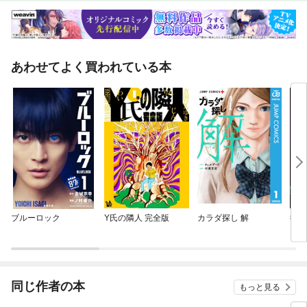
あわせてよく買われている本
ブルーロック
Y氏の隣人 完全版
カラダ探し 解
彼岸
同じ作者の本
もっと見る