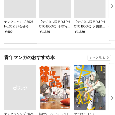
ヤングジャンプ 2026
【デジタル限定 YJ PH
【デジタル限定 YJ PH
【デ
No.36＆37合併号
OTO BOOK】十味写真
OTO BOOK】片田陽依
OT
集「続・『ぽみ』！？
写真集「羽色日和」
写真
￥400
￥1,320
￥1,320
￥1,
どこでもトレイン・ベ
リ」
トナム篇」
青年マンガのおすすめ本
もっと見る
ヤングジャンプ 2026
妹は知っている（１）
ヤニねこ（１）
モー