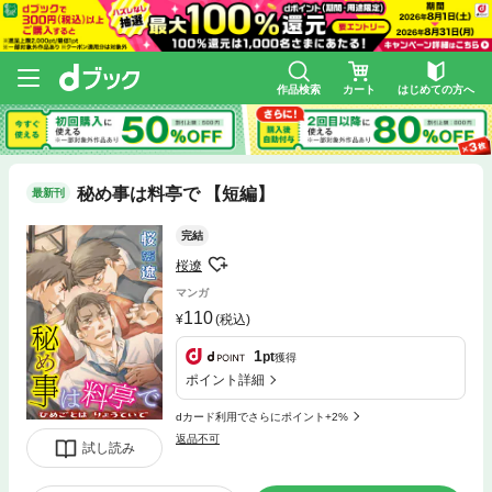
作品検索
カート
はじめての方へ
秘め事は料亭で 【短編】
最新刊
完結
桜遼
マンガ
110
(税込)
1
pt
獲得
ポイント詳細
dカード利用でさらにポイント+2%
返品不可
試し読み