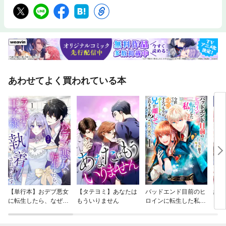
あわせてよく買われている本
【単行本】おデブ悪女
【タテヨミ】あなたは
バッドエンド目前のヒ
結界
に転生したら、なぜか
もういりません
ロインに転生した私、
ラスボス王子様に執着
今世では恋愛するつも
されています
りがチートな兄が離し