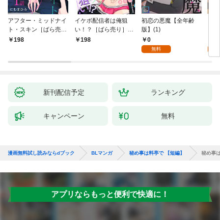
アフター・ミッドナイ
イケボ配信者は俺狙
初恋の悪魔【全年齢
ライ
ト・スキン［ばら売
い！？［ばら売り］
版】(1)
【全
り］ 第1話
第1話
0
0
198
198
無料
新刊配信予定
ランキング
キャンペーン
無料
漫画無料試し読みならdブック
BLマンガ
秘め事は料亭で 【短編】
秘め事は
アプリならもっと便利で快適に！