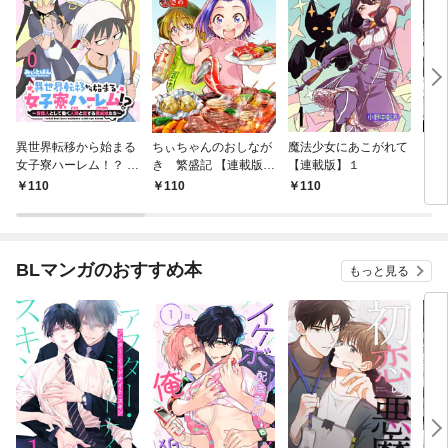
異世界転移から始まる
ちぃちゃんのおしなが
魔法少女にあこがれて
ガー
女子寮ハーレム！？ ～
き 繁盛記 【連載版】
【連載版】１
ィー
管理人として働く人間
１
110
110
110
1
と恋する魔族娘たち～
【連載版】０
BLマンガのおすすめ本
もっと見る