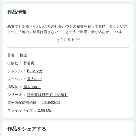
作品情報
悪友でもあるライバル会社の社長がウチの秘書を狙ってる!? タラシなア
イツに「俺の」秘書は渡さない！ と一人で料亭に乗り込むが…？※本電
子書籍は「麗人uno! Vol.13 The ライバル」に収録の「秘め事は料亭で」と
同内容です。
著者
桜遼
出版社
竹書房
ジャンル
BLマンガ
レーベル
麗人uno!
掲載誌
麗人uno！
シリーズ
秘め事は料亭で 【短編】
電子版配信開始日
2016/02/12
ファイルサイズ
2.08 MB
作品をシェアする