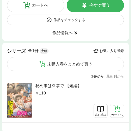
カートへ
今すぐ買う
作品をチェックする
作品情報へ
全1冊
シリーズ
お気に入り登録
完結
未購入巻をまとめて買う
1巻から
|
最新刊から
秘め事は料亭で 【短編】
110
試し読み
カートへ