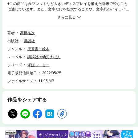
※この商品はタブレットなど大きいディスプレイを備えた端末で読むこと
に適しています。また、文字だけを拡大することや、文字列のハイライ
ト、検索、辞書の参照、引用などの機能が使用できません。砂場にきた
よ。なにして遊ぶ？砂場に指を「ずぼっ」とつっこんで、「じー」っと線
をかいてみよう。シャベルをよけて、石をよけて、おとし穴におちないよ
うに。ゆっくり、そーっと線をひいたら、どこまでいけるかな。子どもが
著者
高橋祐次
夢中になる、たのしい砂遊びができる絵本。◎読み聞かせ１歳から ひと
出版社
講談社
り読み３歳から※この商品は紙の書籍のページを画像にした電子書籍で
す。文字だけを拡大することはできませんので、タブレットサイズの端末
ジャンル
児童書・絵本
での閲読を推奨します。また、文字列のハイライトや検索、辞書の参照、
レーベル
講談社の幼児えほん
引用などの機能も使用できません。
シリーズ
ずぼっ じー
電子版配信開始日
2022/05/25
ファイルサイズ
11.95 MB
作品をシェアする