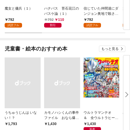
魔女と傭兵（１）
ハナバス 苔石花江の
信じていた仲間達にダ
追放
バスケ論（１）
ンジョン奥地で殺され
『自
かけたがギフト『無限
領地
792
792
110
792
7
ガチャ』でレベル９９
強の
試読フル
割引
試読フル
試
９９の仲間達を手に入
～最
れて元パーティーメン
で始
バーと世界に復讐＆
拓ス
『ざまぁ！』します！
（１
児童書・絵本のおすすめ本
もっと見る
（１）
うちゅうじんは いな
カモノハシくんの事件
ウルトラマンテオ
星の
い！？
ファイル おなら爆
＆ 全ウルトラヒーロ
いグ
弾！ 危機イッパツ編
ー大集合 あそべるず
1,430
￥1,793
￥1,430
7
かん
新着