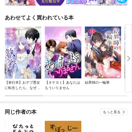
あわせてよく買われている本
【単行本】おデブ悪女
【タテヨミ】あなたは
結界師の一輪華
バッ
に転生したら、なぜか
もういりません
ロイ
ラスボス王子様に執着
今世
されています
りが
てく
OMI
同じ作者の本
もっと見る