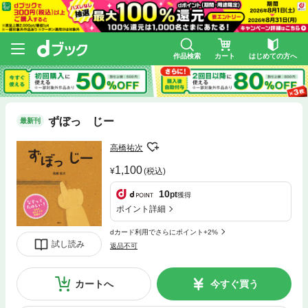
作品検索
カート
はじめての方へ
ずぼっ じー
最新刊
高橋祐次
1,100
(税込)
10
pt
獲得
ポイント詳細
dカード利用でさらにポイント+2%
試し読み
返品不可
カートへ
今すぐ買う