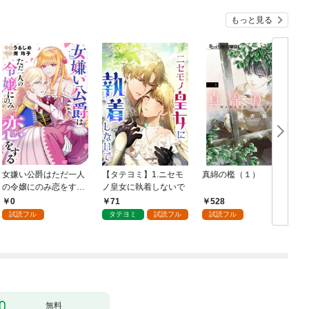
もっと見る
女嫌い公爵はただ一人
【タテヨミ】1.ニセモ
真綿の檻（１）
の令嬢にのみ恋をする
ノ皇女に執着しないで
む
（分冊版）第１話
0
71
528
試読フル
タテヨミ
試読フル
試読フル
無料