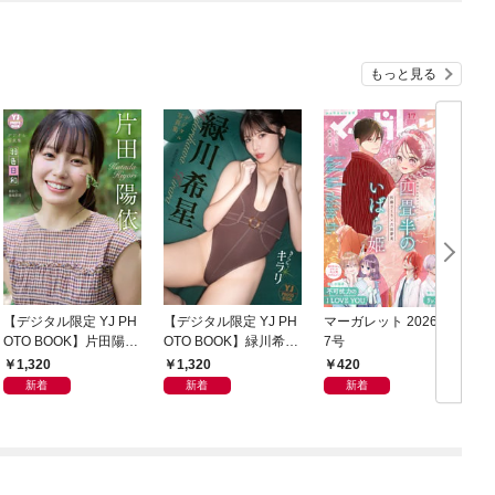
もっと見る
【デジタル限定 YJ PH
【デジタル限定 YJ PH
マーガレット 2026年1
グ
OTO BOOK】片田陽依
OTO BOOK】緑川希星
7号
6
写真集「羽色日和」
写真集「きらら、キラ
1,320
1,320
420
リ」
新着
新着
新着