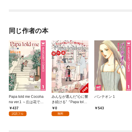
同じ作者の本
Papa told me Cocoha
みんなが選んだ“心に響
パンテオン 1
na ver.1 ～丘は花でい
き続ける”『Papa told
っぱい～
me』傑作選
437
0
543
試読フル
無料