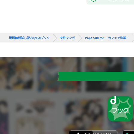
漫画無料試し読みならdブック
女性マンガ
Papa told me ～カフェで道草～