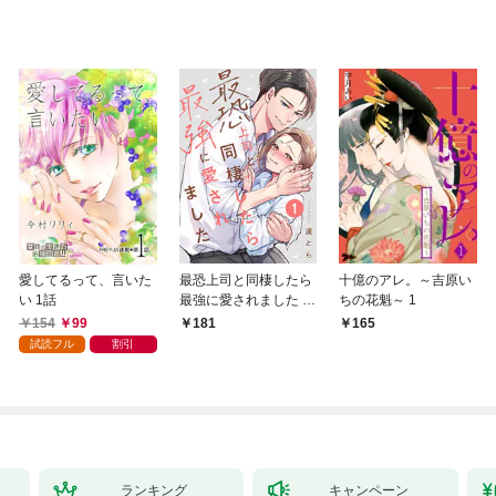
愛してるって、言いた
最恐上司と同棲したら
十億のアレ。～吉原い
い 1話
最強に愛されました 1
ちの花魁～ 1
巻
154
99
181
165
試読フル
割引
ランキング
キャンペーン