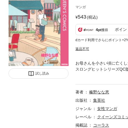
マンガ
543
(税込)
ポイン
4
pt
獲得
dカード利用でさらにポイント+2
返品不可
お母さんを小さい頃に亡くし
スロングヒットシリーズQC
試し読み
ハウス」他、珠玉の小編7作
著者
榛野なな恵
出版社
集英社
ジャンル
女性マンガ
レーベル
クイーンズコミック
掲載誌
コーラス