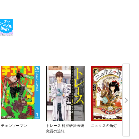
チェンソーマン
トレース 科捜研法医研
ニュクスの角灯
究員の追想