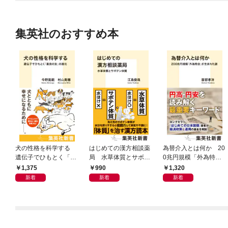
集英社のおすすめ本
犬の性格を科学する
はじめての漢方相談薬
為替介入とは何か 20
遺伝子でひもとく「最
局 水草体質とサボテ
0兆円規模「外為特
良の友」の進化
ン体質
会」が生まれた謎
1,375
990
1,320
新着
新着
新着