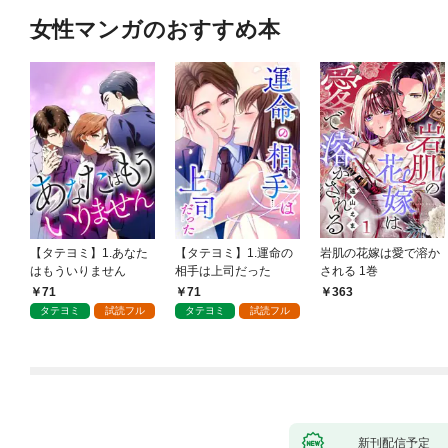
女性マンガのおすすめ本
【タテヨミ】1.あなた
【タテヨミ】1.運命の
岩肌の花嫁は愛で溶か
はもういりません
相手は上司だった
される 1巻
71
71
363
タテヨミ
試読フル
タテヨミ
試読フル
新刊配信予定