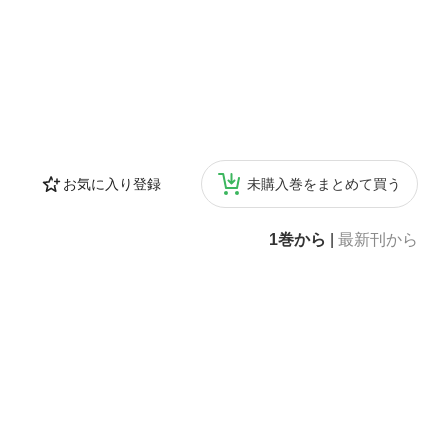
お気に入り登録
未購入巻をまとめて買う
1巻から
|
最新刊から