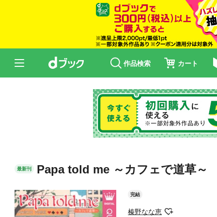
作品検索
カート
Papa told me ～カフェで道草～
最新刊
完結
榛野なな恵