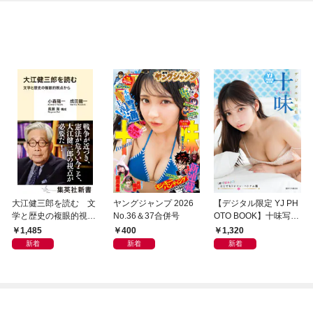
大江健三郎を読む 文
ヤングジャンプ 2026
【デジタル限定 YJ PH
学と歴史の複眼的視点
No.36＆37合併号
OTO BOOK】十味写真
から
集「続・『ぽみ』！？
1,485
400
1,320
どこでもトレイン・ベ
新着
新着
新着
トナム篇」