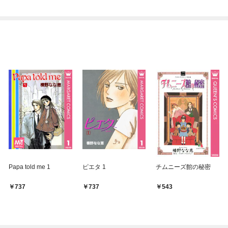
です～
Papa told me 1
ピエタ 1
チムニーズ館の秘密
737
737
543