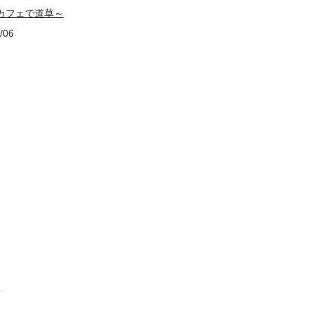
e ～カフェで道草～
/06