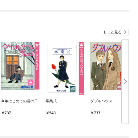
もっと見る
今年はじめての雪の日
卒業式
ダブルハウス
P
737
543
737