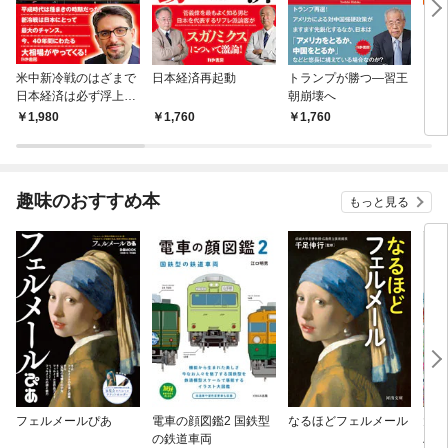
米中新冷戦のはざまで
日本経済再起動
トランプが勝つ―習王
ウィ
日本経済は必ず浮上す
朝崩壊へ
ビッ
る
て来
1,980
1,760
1,760
1,
趣味のおすすめ本
もっと見る
フェルメールぴあ
電車の顔図鑑2 国鉄型
なるほどフェルメール
大人
の鉄道車両
ハン