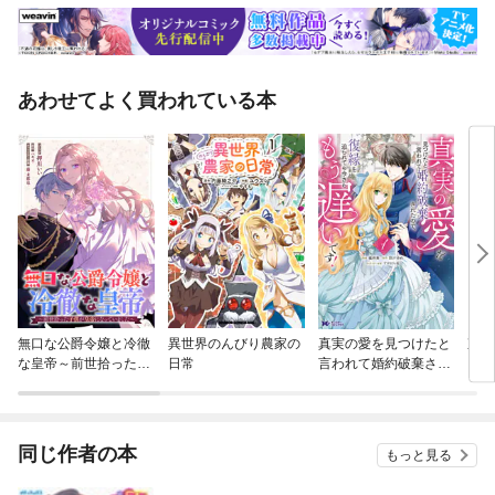
あわせてよく買われている本
無口な公爵令嬢と冷徹
異世界のんびり農家の
真実の愛を見つけたと
東京
な皇帝～前世拾った子
日常
言われて婚約破棄され
供が皇帝になっていま
たので、復縁を迫られ
した～ 連載版
ても今さらもう遅いで
す！（コミック）
同じ作者の本
もっと見る