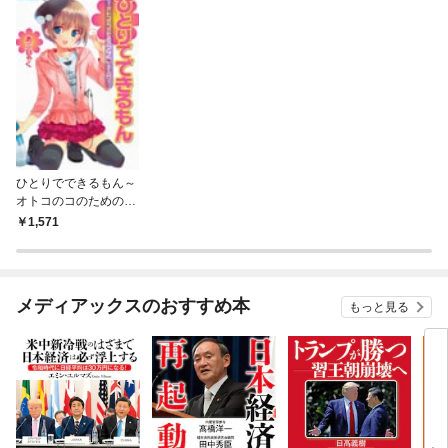
ひとりでできるもん～
オトコのコのためのア
ナニー入門～
1,571
メディアックスのおすすめ本
もっと見る