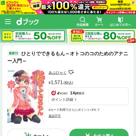
作品検索
カート
はじめての方へ
ひとりでできるもん～オトコのコのためのアナニ
最新刊
ー入門～
あぶひゃく
1,571
(税込)
14
pt
獲得
ポイント詳細
dカード利用でさらにポイント+2%
返品不可
カートへ
今すぐ買う