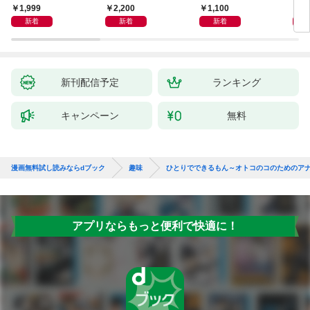
1,999
2,200
1,100
1,
新着
新着
新着
新刊配信予定
ランキング
キャンペーン
無料
漫画無料試し読みならdブック
趣味
ひとりでできるもん～オトコのコのためのア
アプリならもっと便利で快適に！