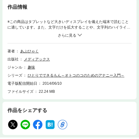
作品情報
※この商品はタブレットなど大きいディスプレイを備えた端末で読むこと
に適しています。また、文字だけを拡大することや、文字列のハイライ
ト、検索、辞書の参照、引用などの機能が使用できません。アマゾン総合
3位、各所でエネマグラ売り切れ多発！アナニーブームの火付け役となっ
た「ひとりでできるもん」が遂に電子書籍で配信！表紙と扉絵はカスカベ
アキラ先生、中の漫画はショタもので活躍中のメンバーばかり。漫画とわ
著者
あぶひゃく
かりやすい説明で、はじめてのアナニーからかなり上級まで超簡単にマス
出版社
メディアックス
ターできる。一度でいいからところてんの快楽を味わってみよう
ジャンル
趣味
シリーズ
ひとりでできるもん～オトコのコのためのアナニー入門～
電子版配信開始日
2014/06/10
ファイルサイズ
22.24 MB
作品をシェアする