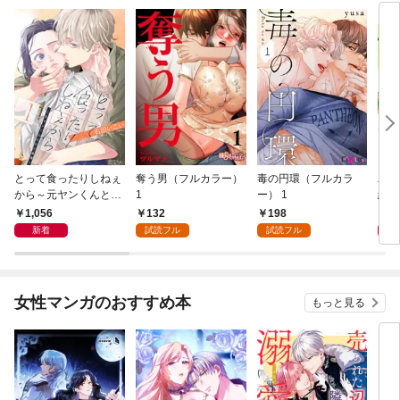
とって食ったりしねぇ
奪う男（フルカラー）
毒の円環（フルカラ
バツ
から～元ヤンくんとの
1
ー） 1
経験
恋事情～ 1～6巻セッ
1,056
132
198
1
ト
新着
試読フル
試読フル
女性マンガのおすすめ本
もっと見る