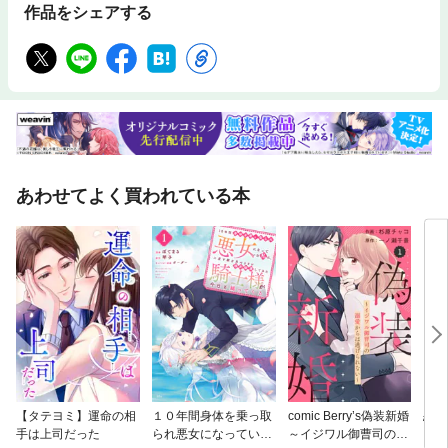
作品をシェアする
あわせてよく買われている本
【タテヨミ】運命の相
１０年間身体を乗っ取
comic Berry’s偽装新婚
恋詣
手は上司だった
られ悪女になっていた
～イジワル御曹司の溺