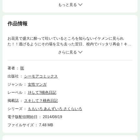
もっと見る
作品情報
お花見で盛大に酔って吐いているところを知らないイケメンに見られ
た！！逃げるようにその場を立ち去った翌日、校内でバッタリ再会！キレ
イな顔とは裏腹に、昨日のことを親友にバラされたり、下の名前を呼び捨
てされたり、ホント最悪！それなのに親友の由香がアイツに一目ぼれして
しまい、協力してくれるようお願いされちゃった！しかもアイツの友達ま
で巻き込んで！！咲が贈るイケナイ四角関係の行く末は…？【桃色日記】
著者
咲
出版社
シーモアコミックス
ジャンル
女性マンガ
レーベル
ｽｷして?桃色日記
掲載誌
スキして？桃色日記
シリーズ
ももいろ あんずいろ さくらいろ
電子版配信開始日
2014/08/19
ファイルサイズ
7.48 MB