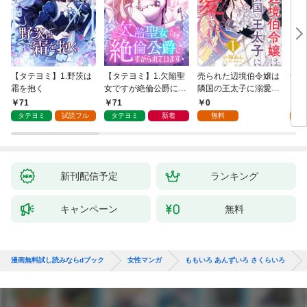
【タテヨミ】1.野茨は
【タテヨミ】1.欠陥聖
売られた辺境伯令嬢は
千鶴
霜を抱く
女ですが絶倫公爵にす
隣国の王太子に溺愛さ
に一
がられています
れる 1
【分
71
71
0
0
家の
タテヨミ
試読フル
タテヨミ
新着
無料
新刊配信予定
ランキング
キャンペーン
無料
漫画無料試し読みならdブック
女性マンガ
ももいろ あんずいろ さくらいろ