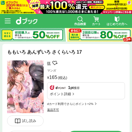
作品検索
カート
はじめての方へ
ももいろ あんずいろ さくらいろ 17
咲
マンガ
165
(税込)
1
pt
獲得
ポイント詳細
dカード利用でさらにポイント+2%
返品不可
試し読み