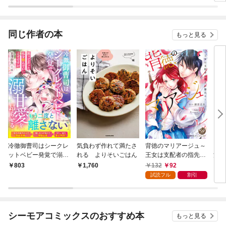
私に、二度と顔を見せ
愛からは逃げられない
るなと婚約破棄してき
～
た騎士様が今日も縋っ
てくる 分冊版
同じ作者の本
もっと見る
冷徹御曹司はシークレ
気負わず作れて満たさ
背徳のマリアージュ～
トモ
ットベビー発覚で溺甘
れる よりそいごはん
王女は支配者の指先に
満
愛を昂らせる～黙って
溺れる～【分冊版】1
132
92
803
1,760
7
去った私を恨んでいた
試読フル
割引
はずですが～
シーモアコミックスのおすすめ本
もっと見る