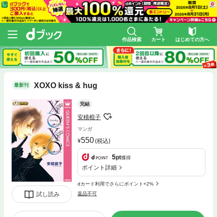
作品検索
カート
はじめての方へ
XOXO kiss & hug
最新刊
完結
安積棍子
マンガ
550
(税込)
5
pt
獲得
ポイント詳細
dカード利用でさらにポイント+2%
試し読み
返品不可