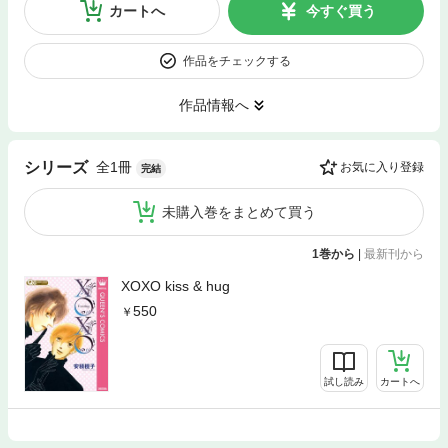
カートへ
今すぐ買う
作品をチェックする
作品情報へ
全1冊
シリーズ
お気に入り登録
完結
未購入巻をまとめて買う
1巻から
|
最新刊から
XOXO kiss & hug
550
試し読み
カートへ