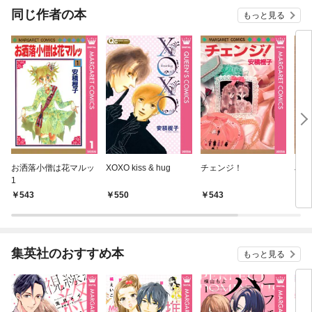
同じ作者の本
もっと見る
お洒落小僧は花マルッ
XOXO kiss & hug
チェンジ！
JA
1
543
550
543
5
集英社のおすすめ本
もっと見る