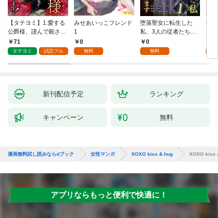
【タテヨミ】1.愛する
みせあいっこフレンド
堕落聖女に転生した
授か
公爵様、謹んで殺させ
1
私、3人の従者たちに
身籠
ていただきます！
抱かれて困ってます 第
して
71
0
0
2
1話
タテヨミ
試読フル
無料
無料
試
新刊配信予定
ランキング
キャンペーン
無料
漫画無料試し読みならdブック
女性マンガ
XOXO kiss & hug
XOXO kiss 
アプリならもっと便利で快適に！