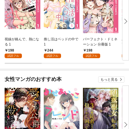
視線が絡んで、熱にな
推し活はベッドの中で
パーフェクト・ドミネ
ふし
る 1
1
ーション 分冊版 1
言っ
198
244
198
2
試読フル
試読フル
試読フル
試
女性マンガのおすすめ本
もっと見る