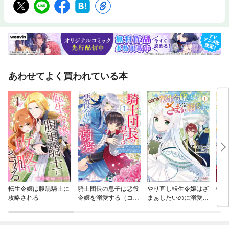
あわせてよく買われている本
転生令嬢は腹黒騎士に
騎士団長の息子は悪役
やり直し転生令嬢はざ
転生
攻略される
令嬢を溺愛する（コミ
まぁしたいのに溺愛さ
を送
ック）
れる
殿下
させ