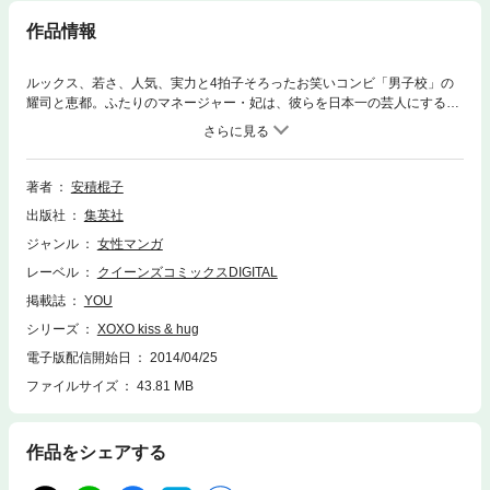
作品情報
ルックス、若さ、人気、実力と4拍子そろったお笑いコンビ「男子校」の
耀司と恵都。ふたりのマネージャー・妃は、彼らを日本一の芸人にするべ
く仕事に没頭するあまり、恋とは縁遠い生活に…。しかしそんな彼女に、
ラブの予感が…!?
著者
安積棍子
出版社
集英社
ジャンル
女性マンガ
レーベル
クイーンズコミックスDIGITAL
掲載誌
YOU
シリーズ
XOXO kiss & hug
電子版配信開始日
2014/04/25
ファイルサイズ
43.81 MB
作品をシェアする