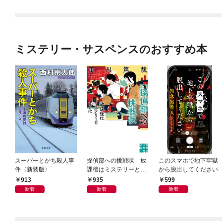
ミステリー・サスペンスのおすすめ本
スーパーとかち殺人事
探偵部への挑戦状 放
このスマホで地下牢獄
件〈新装版〉
課後はミステリーとと
から脱出してください
もに 新装版
913
935
599
新着
新着
新着