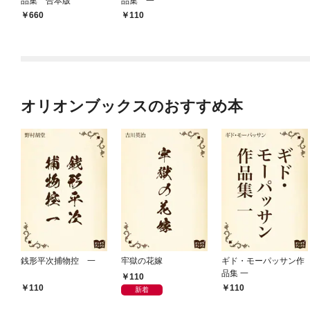
品集 合本版
品集 一
660
110
オリオンブックスのおすすめ本
銭形平次捕物控 一
牢獄の花嫁
ギド・モーパッサン作
品集 一
110
110
110
新着