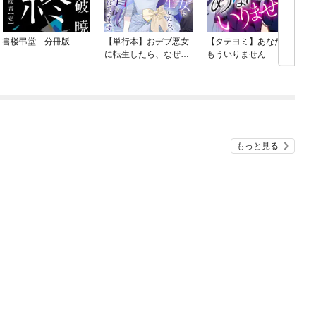
書楼弔堂 分冊版
【単行本】おデブ悪女
【タテヨミ】あなたは
に転生したら、なぜか
もういりません
ラスボス王子様に執着
されています
もっと見る