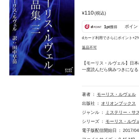
110
(税込)
ポイン
1
pt
獲得
dカード利用でさらにポイント+2
返品不可
【モーリス・ルヴェル】日本
一度読んだら病みつきになる
たば」「暗中の接吻」を収録
を使用している場合がありま
著者
モーリス・ルヴェル
出版社
オリオンブックス
ジャンル
ミステリー・サ
シリーズ
モーリス・ルヴ
電子版配信開始日
2017/04