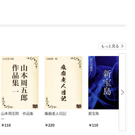
もっと見る
山本周五郎 作品集
瘋癲老人日記
新宝島
一
110
220
110