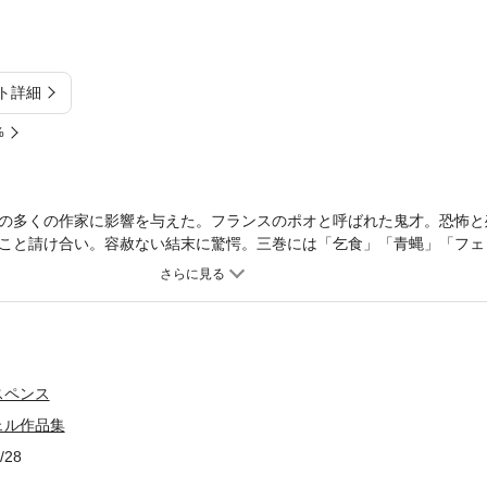
ト詳細
%
の多くの作家に影響を与えた。フランスのポオと呼ばれた鬼才。恐怖と
こと請け合い。容赦ない結末に驚愕。三巻には「乞食」「青蝿」「フェ
。※読みやすくするため現代の言葉に近づけていますが、作品の性質上
す。
スペンス
ェル作品集
/28