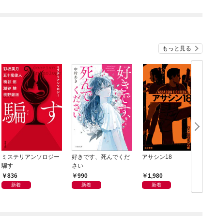
もっと見る
ミステリアンソロジー
好きです、死んでくだ
アサシン18
騙す
さい
836
990
1,980
新着
新着
新着