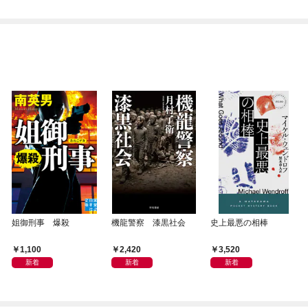
姐御刑事 爆殺
機龍警察 漆黒社会
史上最悪の相棒
1,100
2,420
3,520
新着
新着
新着