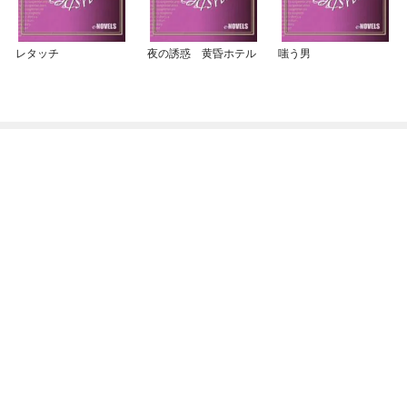
レタッチ
夜の誘惑 黄昏ホテル
嗤う男