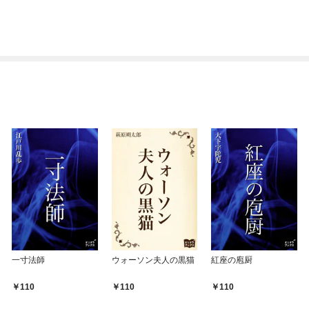
一寸法師
ウォーソン夫人の黒猫
紅座の庖厨
110
110
110