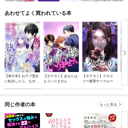
あわせてよく買われている本
【単行本】おデブ悪女
【タテヨミ】あなたは
【タテヨミ】クロユ
バッ
に転生したら、なぜか
もういりません
リ〜復讐サークル〜
ロイ
ラスボス王子様に執着
今世
されています
りが
てく
OMI
同じ作者の本
もっと見る