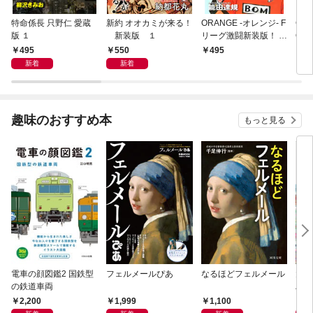
特命係長 只野仁 愛蔵
新約 オオカミが来る！
ORANGE -オレンジ- F
GE
版 １
新装版 １
リーグ激闘新装版！ 第
OF
１巻
495
550
495
4
新着
新着
趣味のおすすめ本
もっと見る
電車の顔図鑑2 国鉄型
フェルメールぴあ
なるほどフェルメール
大人
の鉄道車両
ハン
2,200
1,999
1,100
1,