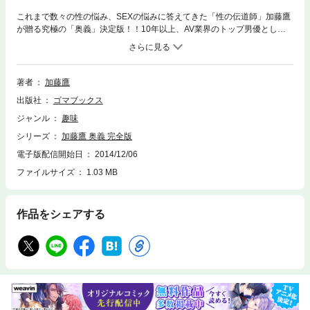
これまで数々の性の悩み、SEXの悩みに答えてきた「性の伝道師」加藤鷹
が贈る究極の「奥義」決定版！！10年以上、AV業界のトップ男優として
活躍してきた著者ならではのナマの言葉で、人間の「性」と「愛」の本質
を舌鋒鋭く語り尽くす！異性について悩む男女必見のテクニック集。※本
書は、既刊、◇『加藤鷹の恋愛奥義 本当に気持ちいい恋愛・ＳＥＸをす
るための70の法則』◇『加藤鷹のSEX奥義 どんな女性も必ず悦ぶ22の性
著者
加藤鷹
交法』を1冊にまとめた、お得かつ内容の濃い一冊となっております。
出版社
ゴマブックス
ジャンル
趣味
シリーズ
加藤鷹 奥義 完全版
電子版配信開始日
2014/12/06
ファイルサイズ
1.03 MB
作品をシェアする