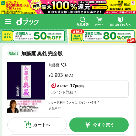
作品検索
カート
はじめての方へ
加藤鷹 奥義 完全版
最新刊
加藤鷹
1,903
(税込)
17
pt
獲得
ポイント詳細
dカード利用でさらにポイント+2%
返品不可
カートへ
今すぐ買う