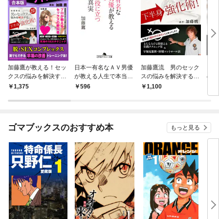
加藤鷹が教える！セッ
日本一有名なＡＶ男優
加藤鷹流 男のセック
プロ
クスの悩みを解決する
が教える人生で本当に
スの悩みを解決する
の教
22のアドバイス
役に立つ69の真実
下半身強化術！～どん
AV
1,375
596
1,100
1,
な人でも即使える実践
女性
テクニック集＆早漏克
技術
服術・射精コントロー
ル法～
ゴマブックスのおすすめ本
もっと見る