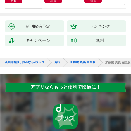
新着
新着
新着
新刊配信予定
ランキング
キャンペーン
無料
漫画無料試し読みならdブック
趣味
加藤鷹 奥義 完全版
加藤鷹 奥義 完全版
アプリならもっと便利で快適に！