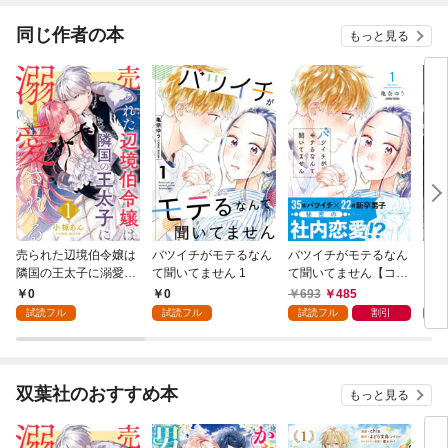
同じ作者の本
もっと見る
売られた辺境伯令嬢は
バツイチがモテるなん
バツイチがモテるなん
ブリ
隣国の王太子に溺愛さ
て聞いてません 1
て聞いてません【コミ
～古
れる 1
ックス版】 1
人～
0
0
693
485
5
試読フル
試読フル
試読フル
割引
試
双葉社のおすすめ本
もっと見る