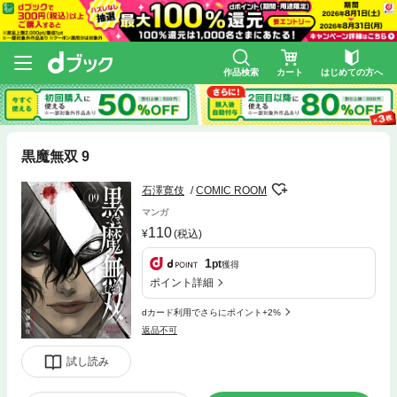
作品検索
カート
はじめての方へ
黒魔無双 9
石澤寛伎
COMIC ROOM
マンガ
110
(税込)
1
pt
獲得
ポイント詳細
dカード利用でさらにポイント+2%
返品不可
試し読み