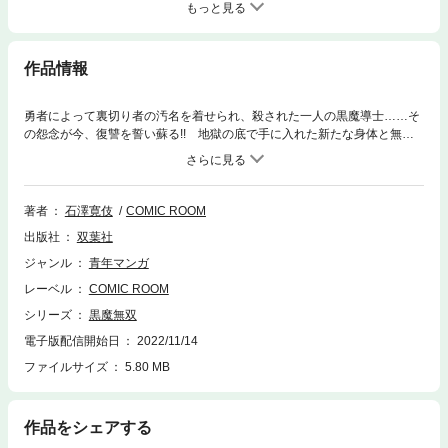
もっと見る
作品情報
勇者によって裏切り者の汚名を着せられ、殺された一人の黒魔導士……そ
の怨念が今、復讐を誓い蘇る!! 地獄の底で手に入れた新たな身体と無双
の魔力で、立ちはだかる全てを薙ぎ払え!! 第一話公開以降、その圧倒的
画力と巧みなストーリーが大きな反響を生んだ“令和のダークファンタジ
ー”、ついに登場!!
著者
石澤寛伎
COMIC ROOM
出版社
双葉社
ジャンル
青年マンガ
レーベル
COMIC ROOM
シリーズ
黒魔無双
電子版配信開始日
2022/11/14
ファイルサイズ
5.80 MB
作品をシェアする