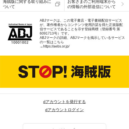
海賊版に関する取り組みに
お客さまのご利用端末から
ついて
の情報の外部送信について
ABJマークは、この電子書店・電子書籍配信サービス
が、著作権者からコンテンツ使用許諾を得た正規版配
信サービスであることを示す登録商標（登録番号 第
6091713号）です。
ABJマークの詳細、ABJマークを掲示しているサービス
の一覧はこちら
→
https://aebs.or.jp/
dアカウントを発行する
dアカウントログイン