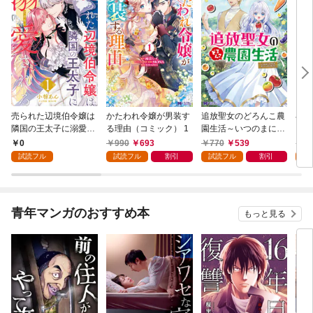
売られた辺境伯令嬢は
かたわれ令嬢が男装す
追放聖女のどろんこ農
小林
隣国の王太子に溺愛さ
る理由（コミック） 1
園生活～いつのまにか
ゴン
れる 1
隣国を救ってしまいま
0
990
693
770
539
7
した～（コミック） 1
試読フル
試読フル
割引
試読フル
割引
試
青年マンガのおすすめ本
もっと見る