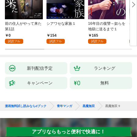
前の住人がやって来た
シアワセな家族１
16年目の復讐～奴らを
ベイ
第1話
地獄に送るまで１
エブ
版】
0
154
165
2
試読フル
試読フル
試読フル
試
新刊配信予定
ランキング
キャンペーン
無料
漫画無料試し読みならdブック
青年マンガ
黒魔無双
黒魔無双 9
アプリならもっと便利で快適に！