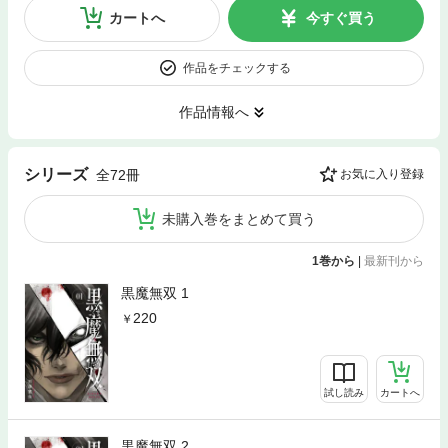
カートへ
今すぐ買う
作品をチェックする
作品情報へ
シリーズ
全72冊
お気に入り登録
未購入巻をまとめて買う
1巻から
|
最新刊から
黒魔無双 1
220
試し読み
カートへ
黒魔無双 2