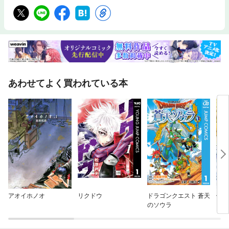
あわせてよく買われている本
アオイホノオ
リクドウ
ドラゴンクエスト 蒼天
働か
のソウラ