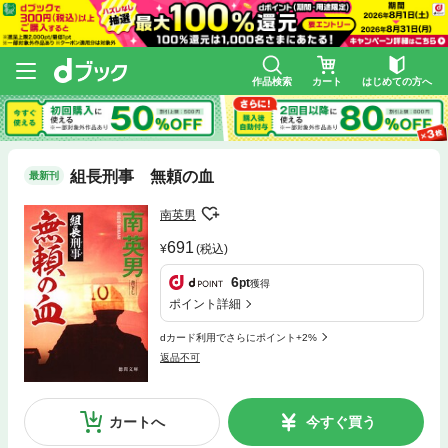
作品検索
カート
はじめての方へ
組長刑事 無頼の血
最新刊
南英男
691
(税込)
6
pt
獲得
ポイント詳細
dカード利用でさらにポイント+2%
返品不可
カートへ
今すぐ買う