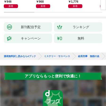
946
968
1,776
1,
新着
新着
新着
新刊配信予定
ランキング
キャンペーン
無料
漫画無料試し読みならdブック
ミステリー・サスペンス
組長刑事 無頼の血
アプリならもっと便利で快適に！