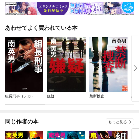
あわせてよく買われている本
組長刑事（デカ）
嫌疑
禁断捜査
裏捜
同じ作者の本
もっと見る