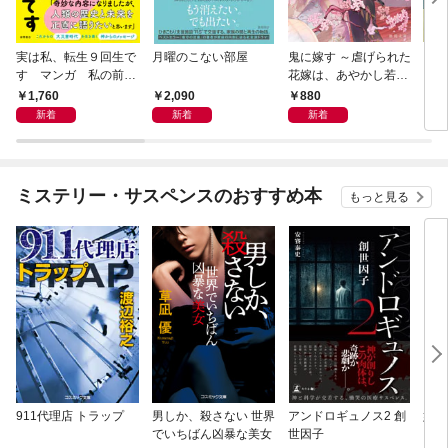
実は私、転生９回生で
月曜のこない部屋
鬼に嫁す ～虐げられた
さば
す マンガ 私の前世
花嫁は、あやかし若頭
〈新
物語
に溺愛される～
1,760
2,090
880
9
新着
新着
新着
ミステリー・サスペンスのおすすめ本
もっと見る
911代理店 トラップ
男しか、殺さない 世界
アンドロギュノス2 創
姐御
でいちばん凶暴な美女
世因子