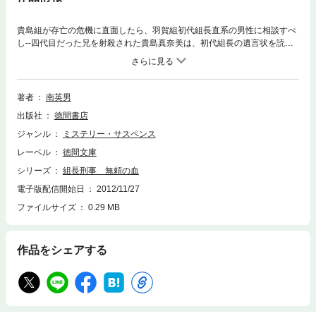
貴島組が存亡の危機に直面したら、羽賀組初代組長直系の男性に相談すべ
し‐‐四代目だった兄を射殺された貴島真奈美は、初代組長の遺言状を読
み、組長刑事こと羽賀亮を頼った。渡世の仕来りを学び終えるまで、五代
目代行をして欲しいという……。亮の曾祖父は貴島組に命を救われた恩が
ある。任侠道には背けない。妻の理恵が妊娠して危い橋は渡れないが、極
道の血が躍り始めていた。
著者
南英男
出版社
徳間書店
ジャンル
ミステリー・サスペンス
レーベル
徳間文庫
シリーズ
組長刑事 無頼の血
電子版配信開始日
2012/11/27
ファイルサイズ
0.29 MB
作品をシェアする