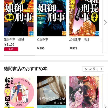
姐御刑事 爆殺
姐御刑事
組長刑事 悪才
組長
1,100
990
979
9
新着
徳間書店のおすすめ本
もっと見る