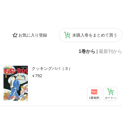
お気に入り登録
未購入巻をまとめて買う
1巻から
|
最新刊から
クッキングパパ（３）
792
1冊無料
カートへ