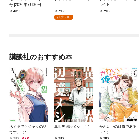
号 [2026年7月30日発
レシピ
売]
792
489
796
試読フル
講談社のおすすめ本
あくまでクジャクの話
異世界辺境メシ（１）
かわいいのは俺である
です。（１）
（１）
792
88
792
792