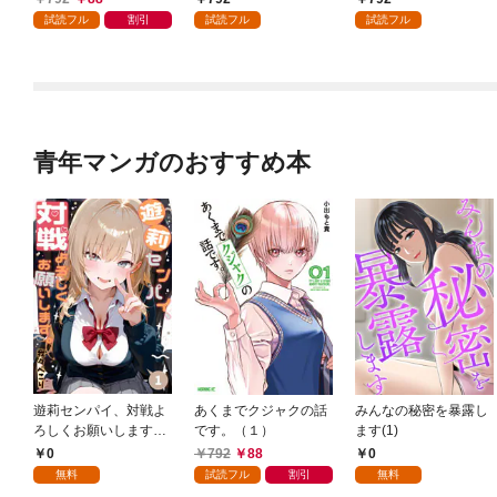
試読フル
割引
試読フル
試読フル
青年マンガのおすすめ本
遊莉センパイ、対戦よ
あくまでクジャクの話
みんなの秘密を暴露し
ろしくお願いします。
です。（１）
ます(1)
1
0
792
88
0
無料
試読フル
割引
無料