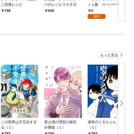
ご自慢レシピ
パのレシピ３６６日
ｖｓ飯 スーパーマン
のひとり飯』新刊配信
タ
0
796
946
記念！ 飯テロ注意な
無料
グルメマンガ試し読み
パック！
もっと見る
この世界は不完全すぎ
君は僕の理想の彼氏
虐幸のくるちゃん
ハ
る（１）
分冊版（１）
（１）
792
209
792