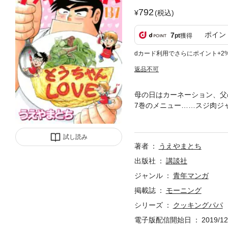
792
(税込)
ポイン
7
pt
獲得
dカード利用でさらにポイント+2
返品不可
母の日はカーネーション、父
7巻のメニュー……スジ肉ジ
ントマト／トンジャオロース
おにぎり4（フォー）
試し読み
著者
うえやまとち
出版社
講談社
ジャンル
青年マンガ
掲載誌
モーニング
シリーズ
クッキングパパ
電子版配信開始日
2019/12