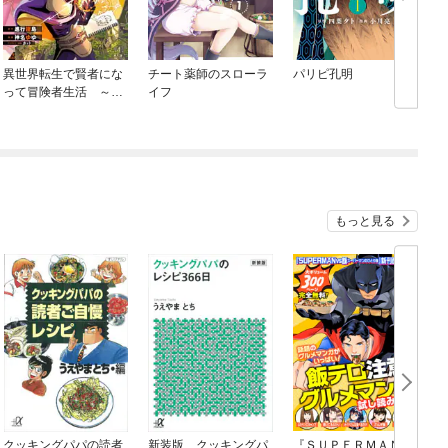
異世界転生で賢者にな
チート薬師のスローラ
パリピ孔明
って冒険者生活 ～
イフ
【魔法改良】で異世界
最強～
もっと見る
クッキングパパの読者
新装版 クッキングパ
『ＳＵＰＥＲＭＡＮ