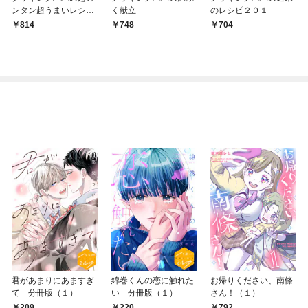
ンタン超うまいレシピ
く献立
のレシピ２０１
２３０
814
748
704
君があまりにあますぎ
綿巻くんの恋に触れた
お帰りください、南條
て 分冊版（１）
い 分冊版（１）
さん！（１）
209
220
792