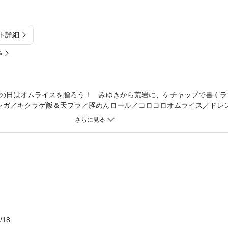
ト詳細
%
の日はオムライスを贈ろう！ みゆきから荒岩に、ケチャップで書くラブレ
ャガ／キクラゲ飯＆天プラ／豚めんロール／コロコロオムライス／ドレ
ー／チキンソテー／ソルティフィッシュ／ズッキーニのスープ＆パンケ
/18