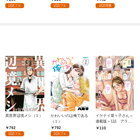
試読フル
試読フル
試読増量
異世界辺境メシ（１）
かわいいのは俺である
イケナイ菜々子さん＜
（１）
連載版＞1話 アラフ
ォー女神と初体験
792
792
110
試読フル
試読フル