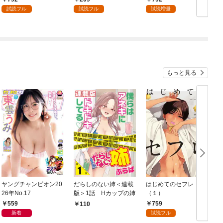
試読フル
試読フル
試読増量
もっと見る
ヤングチャンピオン20
だらしのない姉＜連載
はじめてのセフレ
26年No.17
版＞1話 Hカップの姉
（１）
559
759
110
新着
試読フル