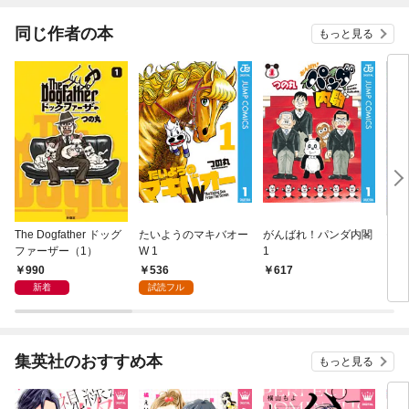
同じ作者の本
もっと見る
The Dogfather ドッグ
たいようのマキバオー
がんばれ！パンダ内閣
モン
ファーザー（1）
W 1
1
990
536
617
4
新着
試読フル
集英社のおすすめ本
もっと見る