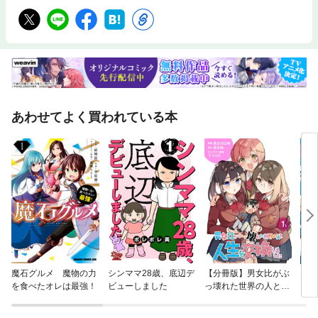
あわせてよく買われている本
魔石グルメ 魔物の力
シンママ28歳、底辺デ
【分冊版】男女比がぶ
モー
を食べたオレは最強！
ビューしました
っ壊れた世界の人と人
生を交換しました