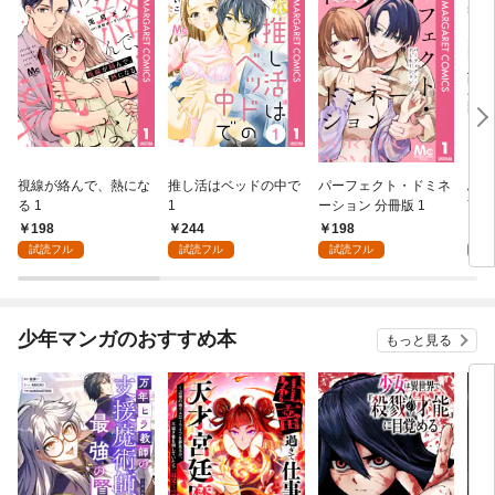
視線が絡んで、熱にな
推し活はベッドの中で
パーフェクト・ドミネ
ふし
る 1
1
ーション 分冊版 1
言っ
198
244
198
2
試読フル
試読フル
試読フル
試
少年マンガのおすすめ本
もっと見る