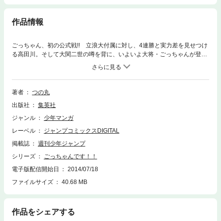
作品情報
ごっちゃん、初の公式戦!! 立浪大付属に対し、4連勝と実力差を見せつけ
る高田川。そして大関二世の噂を背に、いよいよ大将・ごっちゃんが登
場!! だが立ち合い開始直後、ごっちゃんの体は宙を舞った…!?
著者
つの丸
出版社
集英社
ジャンル
少年マンガ
レーベル
ジャンプコミックスDIGITAL
掲載誌
週刊少年ジャンプ
シリーズ
ごっちゃんです！！
電子版配信開始日
2014/07/18
ファイルサイズ
40.68 MB
作品をシェアする