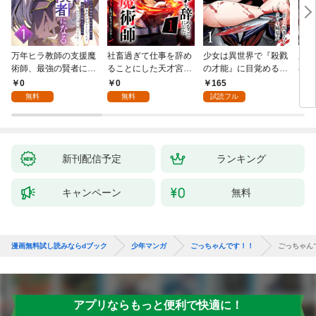
万年ヒラ教師の支援魔
社畜過ぎて仕事を辞め
少女は異世界で『殺戮
魔王
術師、最強の賢者にな
ることにした天才宮廷
の才能』に目覚める
者パ
る～不人気の支援魔術
魔術師～辺境の地でス
(話売り) #1
やっ
0
0
165
2
師は給料泥棒だと魔術
ローライフを夢見る
無料
無料
試読フル
大学をクビになった
が、不届き者を倒して
が、出世した元教え子
いたら『最果ての魔
たちのおかげで何も困
女』と呼ばれるように
らない件～ 第1話
なる～ 第1話
新刊配信予定
ランキング
キャンペーン
無料
漫画無料試し読みならdブック
少年マンガ
ごっちゃんです！！
ごっちゃんで
アプリならもっと便利で快適に！