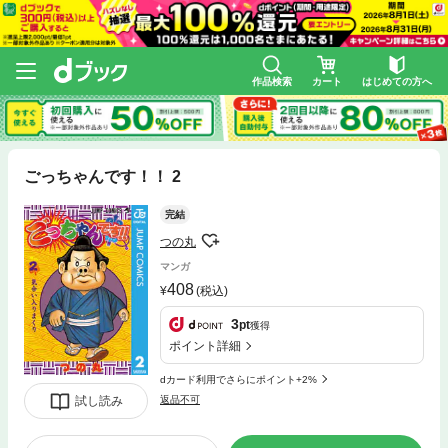
作品検索
カート
はじめての方へ
ごっちゃんです！！ 2
完結
つの丸
マンガ
408
(税込)
3
pt
獲得
ポイント詳細
dカード利用でさらにポイント+2%
試し読み
返品不可