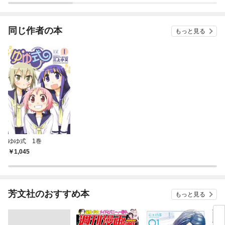
ガチャ』でレベル９９
９９の仲間達を手に入
れて元パーティーメン
同じ作者の本
もっと見る
バーと世界に復讐＆
『ざまぁ！』します！
ゆゆ式 1巻
1,045
芳文社のおすすめ本
もっと見る