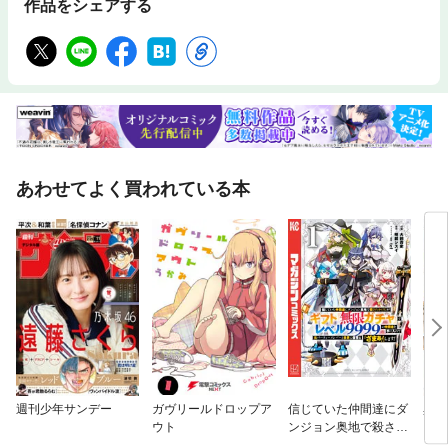
作品をシェアする
あわせてよく買われている本
週刊少年サンデー
ガヴリールドロップア
信じていた仲間達にダ
異世
ウト
ンジョン奥地で殺され
かけたがギフト『無限