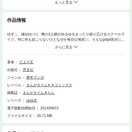
もっと見る
作品情報
ゆずこ、縁(ゆかり)、唯の3人娘がゆるゆるまったり繰り広げるスクールラ
イフ。特に何も起こらないけどなぜか毎日心地良い。そんなgdgd気分にち
ょっと身をまかせちゃったりしてみます？
著者
三上小又
出版社
芳文社
ジャンル
青年マンガ
レーベル
まんがタイムＫＲコミックス
掲載誌
まんがタイムきらら
シリーズ
ゆゆ式
電子版配信開始日
2014/09/23
ファイルサイズ
26.71 MB