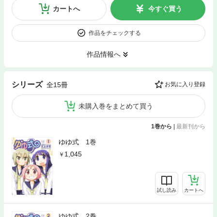
カートへ
今すぐ買う
作品をチェックする
作品情報へ
シリーズ
全15冊
お気に入り登録
未購入巻をまとめて買う
1巻から
|
最新刊から
ゆゆ式 1巻
1,045
試し読み
カートへ
ゆゆ式 2巻