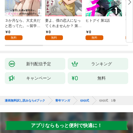
３か月なら、大丈夫だ
妻よ、僕の恋人になっ
ヒトグイ 第1話
世界
と思ってた。～留学し
てくれませんか？ 第1
レベ
た僕の留守中に、一途
話
0
0
0
0
な彼女が汚されるまで
無料
無料
無料
～ 1話
新刊配信予定
ランキング
キャンペーン
無料
漫画無料試し読みならdブック
青年マンガ
ゆゆ式
ゆゆ式 1巻
アプリならもっと便利で快適に！