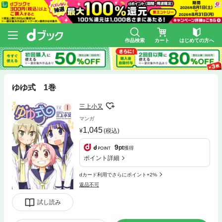
作品検索
カート
はじめての方へ
ゆゆ式 1巻
三上小又
マンガ
1,045
(税込)
9
pt
獲得
ポイント詳細
dカード利用でさらにポイント+2%
返品不可
試し読み