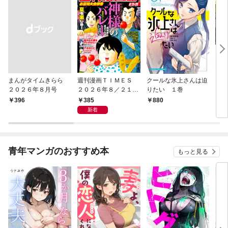
まんがタイムきらら
週刊漫画ＴＩＭＥＳ
クールな氷上さんは迫
うち
２０２６年８月号
２０２６年８／２１・
りたい １巻
レ配
２８合併号
385
￥396
880
8
新着
青年マンガのおすすめ本
もっと見る