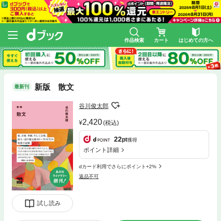
作品検索
カート
はじめての方へ
新版 散文
最新刊
谷川俊太郎
2,420
(税込)
22
pt
獲得
ポイント詳細
dカード利用でさらにポイント+2%
返品不可
試し読み