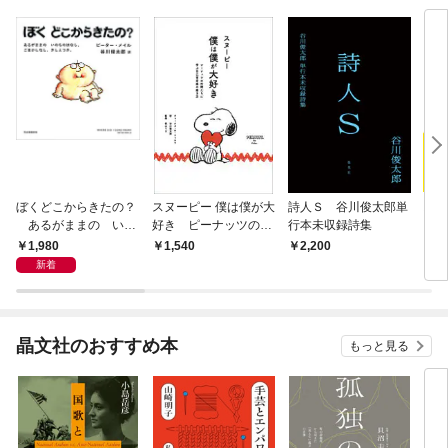
ぼくどこからきたの？
スヌーピー 僕は僕が大
詩人Ｓ 谷川俊太郎単
スヌ
あるがままの いの
好き ピーナッツの仲
行本未収録詩集
って
ちのはなし。ごまかし
間たちに学ぶ自己肯定
1,980
1,540
2,200
7
なし、さしえつき。
感の磨き方
新着
晶文社のおすすめ本
もっと見る