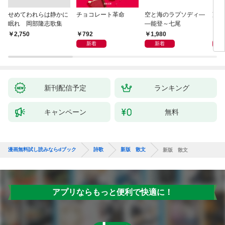
せめてわれらは静かに
チョコレート革命
空と海のラプソディ―
藤原
眠れ 岡部隆志歌集
―能登～七尾
792
1,980
1,
￥2,750
新着
新着
新刊配信予定
ランキング
キャンペーン
無料
漫画無料試し読みならdブック
詩歌
新版 散文
新版 散文
アプリならもっと便利で快適に！