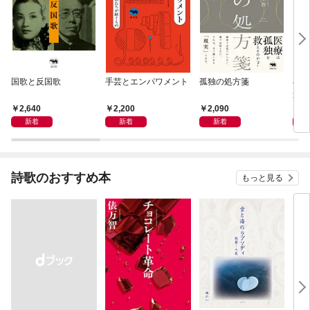
国歌と反国歌
手芸とエンパワメント
孤独の処方箋
小宮
景
2,640
2,200
2,090
1,
新着
新着
新着
詩歌のおすすめ本
もっと見る