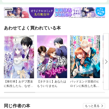
あわせてよく買われている本
【単行本】おデブ悪女
【タテヨミ】あなたは
バッドエンド目前のヒ
結界
に転生したら、なぜか
もういりません
ロインに転生した私、
ラスボス王子様に執着
今世では恋愛するつも
されています
りがチートな兄が離し
てくれません！？@C
OMIC
同じ作者の本
もっと見る