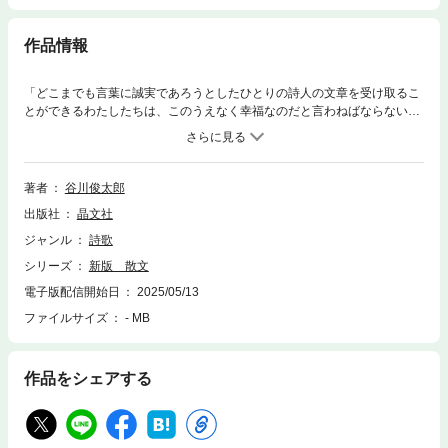
作品情報
「どこまでも言葉に誠実であろうとしたひとりの詩人の文章を受け取るこ
とができるわたしたちは、このうえなく幸福なのだと言わねばならない」
──永井玲衣旅、音楽、季節、そして言葉。詩人・谷川俊太郎60～70 年代
の思索の記録。旅と出会い。音楽・映画・美術についての感想。日々の思
索。書くことへの自問。世界の美しさに人一倍酔いながらも、どんなささ
やかなものも決して感じつくし、知りつくすことができない自分に奇妙な
著者
谷川俊太郎
いらだちを覚える……。詩作の根源にふれた重要な論考「発語はどこにあ
出版社
晶文社
るのか」「『何ひとつ書くことはない』と書けるということ」を含む、詩
人・谷川俊太郎が60～70年代に綴った貴重なエッセイ集。解説＝永井玲
ジャンル
詩歌
衣。
シリーズ
新版 散文
電子版配信開始日
2025/05/13
ファイルサイズ
- MB
作品をシェアする