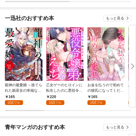
一迅社のおすすめ本
もっと見る
龍神の最愛婚 ～捨てら
乙女ゲーのヒロインに
お金を払うので初めて
恋を
れた姫巫女の幸福な嫁
転生したのに悪役令嬢
の彼氏になってくださ
スが
入り～: 1
の弟（攻略対象外）に
い: 1
溺愛
165
220
165
2
執着えっちされるんで
試読フル
試読フル
試読フル
試
すが！？: 1
青年マンガのおすすめ本
もっと見る