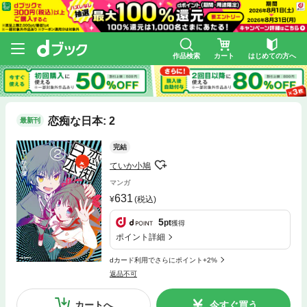
作品検索
カート
はじめての方へ
恋痴な日本: 2
最新刊
完結
ていか小鳩
マンガ
631
(税込)
5
pt
獲得
ポイント詳細
dカード利用でさらにポイント+2%
返品不可
カートへ
今すぐ買う