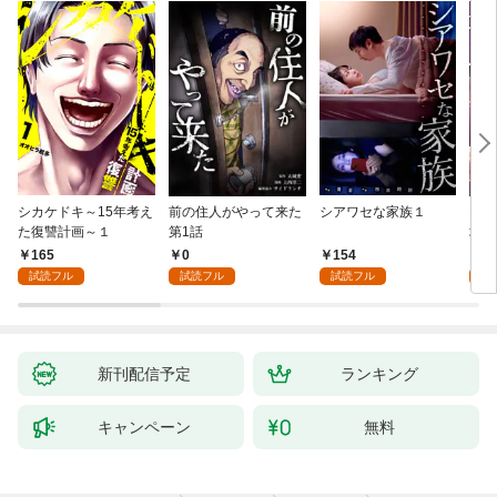
シカケドキ～15年考え
前の住人がやって来た
シアワセな家族１
16
た復讐計画～１
第1話
地獄
165
0
154
1
試読フル
試読フル
試読フル
試
新刊配信予定
ランキング
キャンペーン
無料