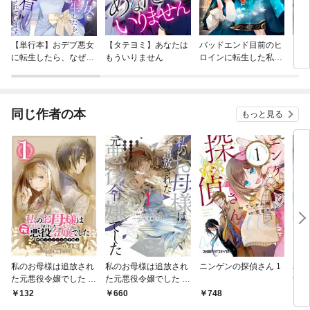
【単行本】おデブ悪女
【タテヨミ】あなたは
バッドエンド目前のヒ
【タ
に転生したら、なぜか
もういりません
ロインに転生した私、
リ〜
ラスボス王子様に執着
今世では恋愛するつも
されています
りがチートな兄が離し
てくれません！？@C
OMIC
同じ作者の本
もっと見る
私のお母様は追放され
私のお母様は追放され
ニンゲンの探偵さん 1
ハン
た元悪役令嬢でした 平
た元悪役令嬢でした 平
the
民ブスメガネの下剋上
民ブスメガネの下剋上
132
660
748
5
【分冊版】 1
1巻