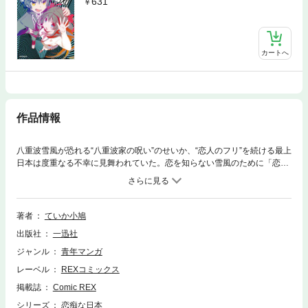
631
カートへ
作品情報
八重波雪風が恐れる“八重波家の呪い”のせいか、“恋人のフリ”を続ける最上
日本は度重なる不幸に見舞われていた。恋を知らない雪風のために「恋の
すべてを教えてやる」と約束をする日本だが、日本にこれ以上不幸が続く
ことを心配した雪風に別れ話を切りだされ―。恋愛音痴たちの残念なラブ
コメディ、ここに完結！
著者
ていか小鳩
出版社
一迅社
ジャンル
青年マンガ
レーベル
REXコミックス
掲載誌
Comic REX
シリーズ
恋痴な日本