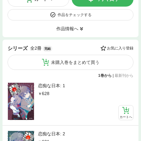
作品をチェックする
作品情報へ
全2冊
シリーズ
お気に入り登録
完結
未購入巻をまとめて買う
1巻から
|
最新刊から
恋痴な日本: 1
628
カートへ
恋痴な日本: 2