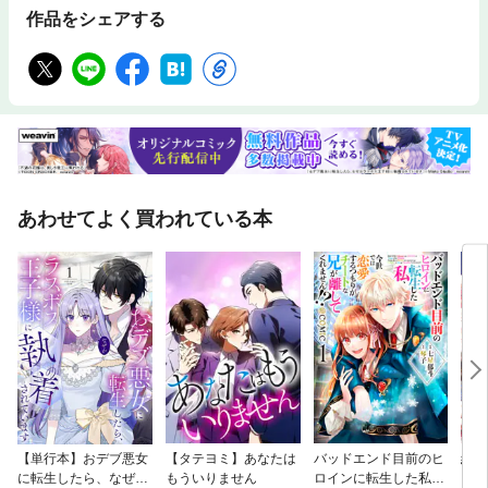
作品をシェアする
あわせてよく買われている本
【単行本】おデブ悪女
【タテヨミ】あなたは
バッドエンド目前のヒ
結界
に転生したら、なぜか
もういりません
ロインに転生した私、