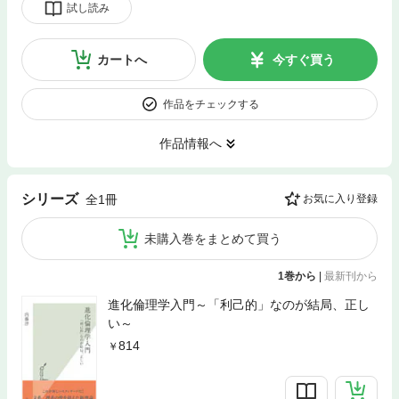
試し読み
カートへ
今すぐ買う
作品をチェックする
作品情報へ
シリーズ
全1冊
お気に入り登録
未購入巻をまとめて買う
1巻から
|
最新刊から
進化倫理学入門～「利己的」なのが結局、正し
い～
814