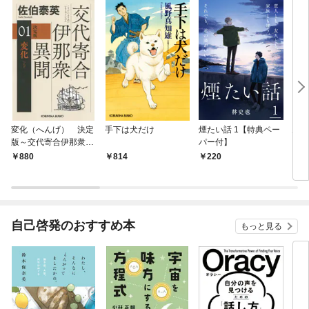
変化（へんげ） 決定
手下は犬だけ
煙たい話 1【特典ペー
鬼役
版～交代寄合伊那衆異
パー付】
聞（1）～
880
814
220
7
自己啓発のおすすめ本
もっと見る