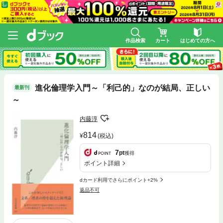
作品検索
カート
はじめての方へ
進化倫理学入門～「利己的」なのが結局、正しい
最新刊
～
内藤淳
814
(税込)
7
pt
獲得
ポイント詳細
dカード利用でさらにポイント+2%
返品不可