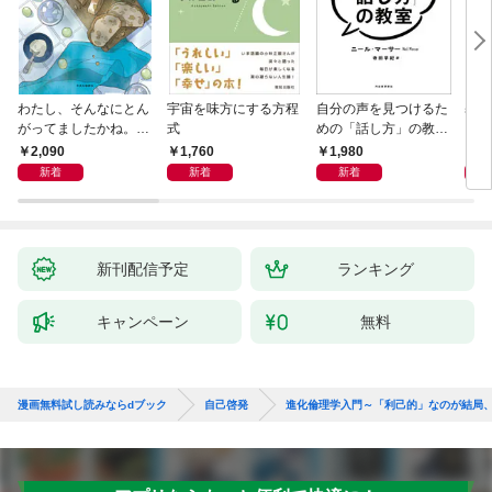
わたし、そんなにとん
宇宙を味方にする方程
自分の声を見つけるた
基地
がってましたかね。
式
めの「話し方」の教
るた
獅子座、Ａ型、丙午は
室 Ｏｒａｃｙ（オラ
2,090
1,760
1,980
2,
めぐる
シー）
新着
新着
新着
新刊配信予定
ランキング
キャンペーン
無料
漫画無料試し読みならdブック
自己啓発
進化倫理学入門～「利己的」なのが結局