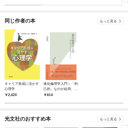
ラスボス王子様に執着
今世では恋愛するつも
されています
りがチートな兄が離し
てくれません！？@C
OMIC
同じ作者の本
もっと見る
キャリア形成に活かす
進化倫理学入門～「利
心理学
己的」なのが結局、正
しい～
2,420
814
光文社のおすすめ本
もっと見る