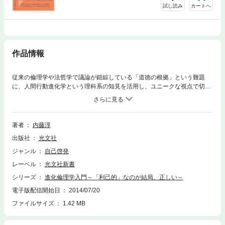
試し読み
カートへ
作品情報
従来の倫理学や法哲学で議論が錯綜している「道徳の根拠」という難題
に、人間行動進化学という理科系の知見を活用し、ユニークな視点で切り
込む。新しい学問をわかりやすく解説。
著者
内藤淳
出版社
光文社
ジャンル
自己啓発
レーベル
光文社新書
シリーズ
進化倫理学入門～「利己的」なのが結局、正しい～
電子版配信開始日
2014/07/20
ファイルサイズ
1.42 MB