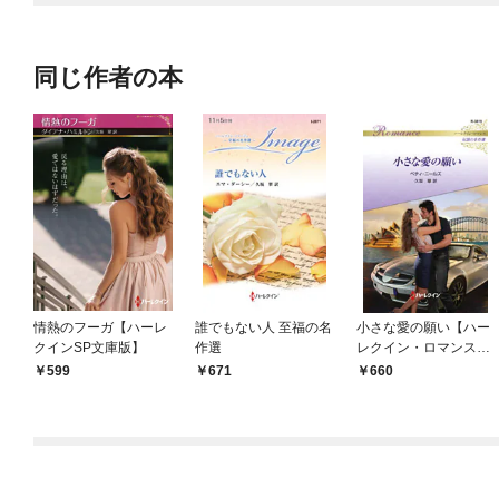
OMIC
同じ作者の本
情熱のフーガ【ハーレ
誰でもない人 至福の名
小さな愛の願い【ハー
クインSP文庫版】
作選
レクイン・ロマンス
版】
599
671
660