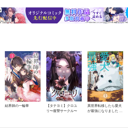
結界師の一輪華
【タテヨミ】クロユ
異世界転移したら愛犬
リ〜復讐サークル〜
が最強になりました ～
シルバーフェンリルと
俺が異世界暮らしを始
めたら～ THE COMIC