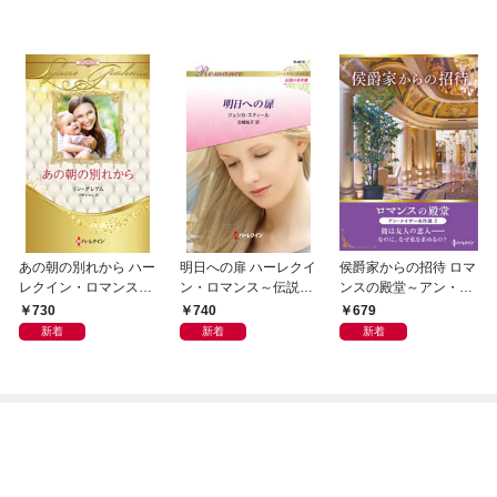
あの朝の別れから ハー
明日への扉 ハーレクイ
侯爵家からの招待 ロマ
レクイン・ロマンス・
ン・ロマンス～伝説の
ンスの殿堂～アン・メ
プレミアム～リン・グ
名作選～【ハーレクイ
イザー名作選 2～【ハ
730
740
679
レアム・ベスト・セレ
ン・ロマンス版】
ーレクインSP文庫版】
新着
新着
新着
クション～【ハーレク
イン・プレゼンツ作家
シリーズ別冊版】