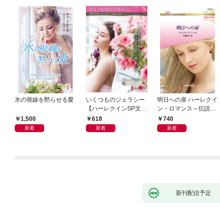
氷の視線を黙らせる愛
いくつものジェラシー
明日への扉 ハーレクイ
【ハーレクインSP文庫
ン・ロマンス～伝説の
版】
名作選～【ハーレクイ
1,500
618
740
ン・ロマンス版】
新着
新着
新着
新刊配信予定