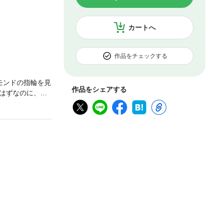
カートへ
作品をチェックする
モンドの指輪を見
作品をシェアする
はずなのに、な
クシーで、美人
婚約してからの
もない。おまけ
バーは思った。
婚式を挙げられ