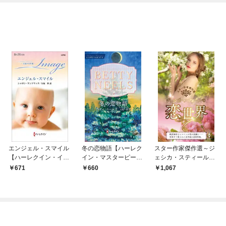
エンジェル・スマイル
冬の恋物語【ハーレク
スター作家傑作選～ジ
【ハーレクイン・イマ
イン・マスターピース
ェシカ・スティールの
ージュ版】
版】
恋世界～
671
660
1,067