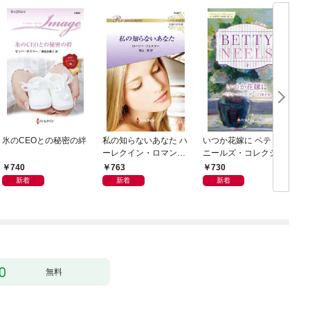
氷のCEOとの秘密の絆
私の知らないあなた ハ
いつか花嫁に ベティ・
ーレクイン・ロマンス
ニールズ・コレクショ
～伝説の名作選～【ハ
ン【ハーレクイン・マ
740
763
730
ーレクイン・ロマンス
スターピース版】
新着
新着
新着
版】
無料