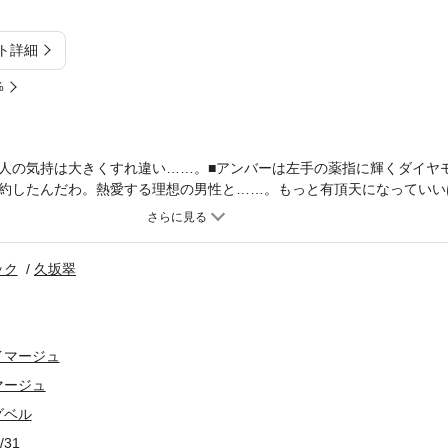
ト詳細
%
人の気持は大きくすれ違い……。■アンバーは左手の薬指に輝くダイヤ
約したんだわ。熱愛する理想の男性と……。もっと有頂天になっていい
ル・エージェンシーの経営者フィンは、アンバーの上司。ハンサムでセ
け。そんな男性と恋に落ち、指輪を贈られて喜んだアンバーだったが、
くに話もできず、二人で結婚式の日取りについて相談したことさえ一度
ック
久坂翠
きっかけで、二人の間に溝ができてしまったような気がする……。アン
い、絶対に。だけど、その夢は本当に実現するの？わたしとフィンが結
イマージュ
マージュ
グベル
/31