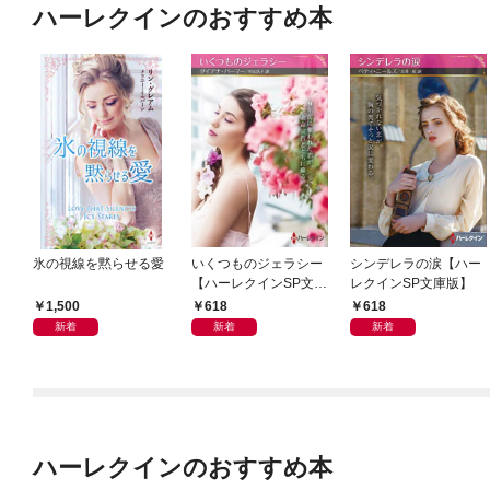
ハーレクインのおすすめ本
氷の視線を黙らせる愛
いくつものジェラシー
シンデレラの涙【ハー
【ハーレクインSP文庫
レクインSP文庫版】
版】
1,500
618
618
新着
新着
新着
ハーレクインのおすすめ本