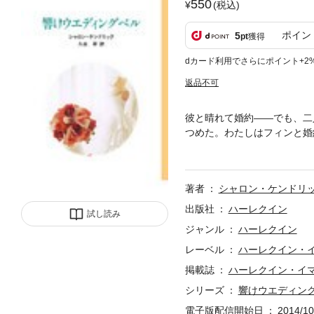
550
(税込)
ポイン
5
pt
獲得
dカード利用でさらにポイント+2
返品不可
彼と晴れて婚約――でも、二
つめた。わたしはフィンと婚
ぜ、こんなに不安なの？モデ
モデルたちの視線は彼に釘づ
彼は毎日仕事に明け暮れ、ろ
著者
シャロン・ケンドリ
に、ちょっとした口げんかが
ウエディングベルを鳴らした
出版社
ハーレクイン
試し読み
るのは、いったいいつ？
ジャンル
ハーレクイン
レーベル
ハーレクイン・
掲載誌
ハーレクイン・イ
シリーズ
響けウエディン
電子版配信開始日
2014/10