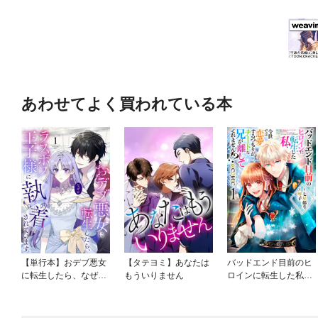
あわせてよく買われている本
【単行本】おデブ悪女
【タテヨミ】あなたは
バッドエンド目前のヒ
に転生したら、なぜか
もういりません
ロインに転生した私、
ラスボス王子様に執着
今世では恋愛するつも
されています
りがチートな兄が離し
てくれません！？@C