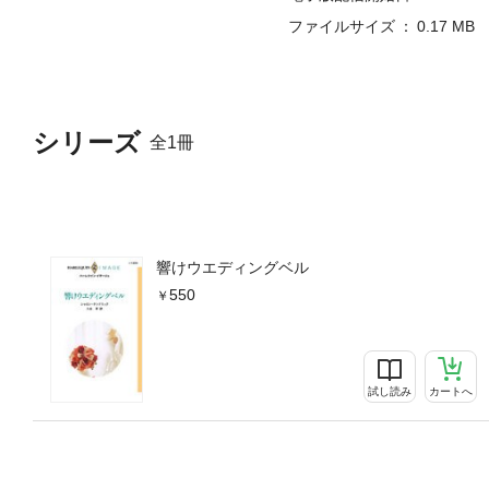
ファイルサイズ
0.17 MB
シリーズ
全1冊
響けウエディングベル
550
試し読み
カートへ