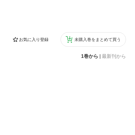
お気に入り登録
未購入巻をまとめて買う
1巻から
|
最新刊から