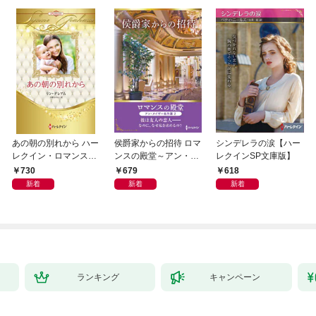
あの朝の別れから ハー
侯爵家からの招待 ロマ
シンデレラの涙【ハー
レクイン・ロマンス・
ンスの殿堂～アン・メ
レクインSP文庫版】
プレミアム～リン・グ
イザー名作選 2～【ハ
730
679
618
レアム・ベスト・セレ
ーレクインSP文庫版】
新着
新着
新着
クション～【ハーレク
イン・プレゼンツ作家
シリーズ別冊版】
ランキング
キャンペーン