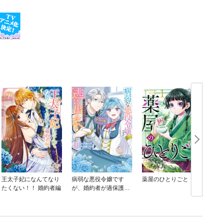
王太子妃になんてなり
病弱な悪役令嬢です
薬屋のひとりごと
たくない！！ 婚約者編
が、婚約者が過保護す
ぎて逃げ出したい(私た
ち犬猿の仲でしたよ
ね！？)