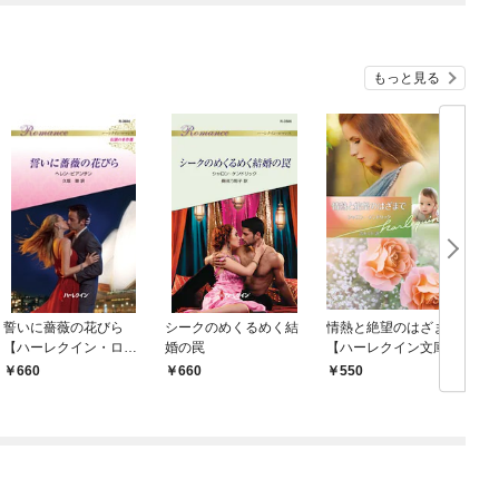
もっと見る
誓いに薔薇の花びら
シークのめくるめく結
情熱と絶望のはざまで
【ハーレクイン・ロマ
婚の罠
【ハーレクイン文庫
ンス版】
版】
660
660
550