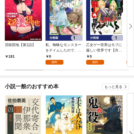
淫獄団地【第1話】
私、蜘蛛なモンスター
乙女ゲー世界はモブに
乙女
をテイムしたので、ス
厳しい世界です【共和
厳し
パイダーシルクで裁縫
国編】【分冊版】 1
国
0
0
8
181
を頑張ります！【分冊
無料
無料
試
版】 1
小説一般のおすすめ本
もっと見る