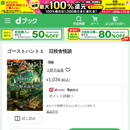
作品検索
カート
はじめての方へ
ゴーストハント１ 旧校舎怪談
完結
小野不由美
1,034
(税込)
9
pt
獲得
ポイント詳細
dカード利用でさらにポイント+2%
返品不可
試し読み