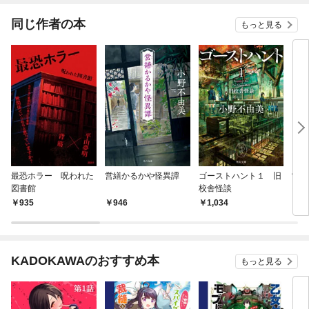
同じ作者の本
もっと見る
最恐ホラー 呪われた
営繕かるかや怪異譚
ゴーストハント１ 旧
営
図書館
校舎怪談
その
935
946
1,034
2,
KADOKAWAのおすすめ本
もっと見る