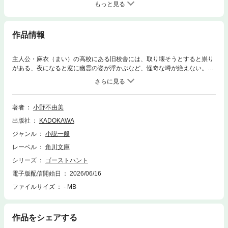
もっと見る
作品情報
主人公・麻衣（まい）の高校にある旧校舎には、取り壊そうとすると祟り
がある、夜になると窓に幽霊の姿が浮かぶなど、怪奇な噂が絶えない。だ
がその原因と言えば、地縛霊や戦災にあった浮かばれぬ霊の仕業説、霊な
どいないと断言する者など諸説あり……。果たして旧校舎には悪霊が巣食
っているのか？ それとも単なる根も葉もない噂？ ある日、麻衣はひょ
んなことから、校長から旧校舎の調査依頼を受けたという、心霊現象の調
著者
小野不由美
査研究所・渋谷サイキックリサーチ（SPR）の仕事を手伝うことに。なん
出版社
KADOKAWA
とその所長は、とんでもなく偉そうな自信家の17歳の美少年、渋谷一也
（しぶやかずや：通称ナル）。ナルと麻衣が出会い、個性的な霊能者たち
ジャンル
小説一般
が登場する、大人気ミステリ＆ホラーシリーズ第1弾。解説・池澤春菜
レーベル
角川文庫
（女優・エッセイスト）
シリーズ
ゴーストハント
電子版配信開始日
2026/06/16
ファイルサイズ
- MB
作品をシェアする