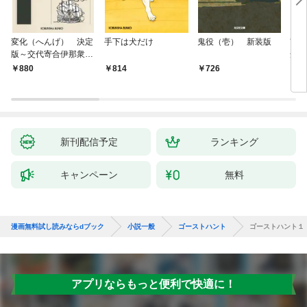
変化（へんげ） 決定
手下は犬だけ
鬼役（壱） 新装版
南町
版～交代寄合伊那衆異
舟の
聞（1）～
880
814
726
9
新刊配信予定
ランキング
キャンペーン
無料
漫画無料試し読みならdブック
小説一般
ゴーストハント
ゴーストハント１
アプリならもっと便利で快適に！