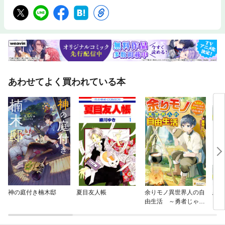
あわせてよく買われている本
神の庭付き楠木邸
夏目友人帳
余りモノ異世界人の自
悪夢
由生活 ～勇者じゃな
トハ
いので勝手にやらせて
もらいます～