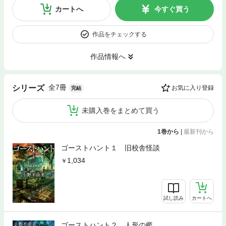
カートへ
今すぐ買う
作品をチェックする
作品情報へ
全7冊
シリーズ
お気に入り登録
完結
未購入巻をまとめて買う
1巻から
|
最新刊から
ゴーストハント１ 旧校舎怪談
1,034
試し読み
カートへ
ゴーストハント２ 人形の檻