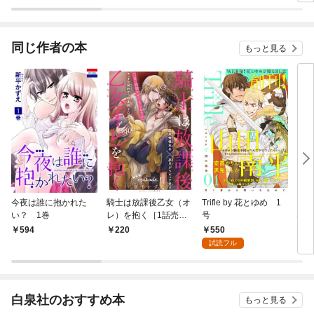
ラスボス王子様に執着
今世では恋愛するつも
されています
りがチートな兄が離し
てくれません！？@C
OMIC
同じ作者の本
もっと見る
今夜は誰に抱かれた
騎士は放課後乙女（オ
Trifle by 花とゆめ 1
【花
い？ 1巻
レ）を抱く［1話売
号
は
り］ story01
1話
550
594
220
1
試読フル
白泉社のおすすめ本
もっと見る