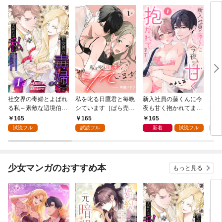
社交界の毒婦とよばれ
私を叱る日鷹君と毎晩
新入社員の藤くんに今
魔導
る私～素敵な辺境伯令
シています［ばら売
夜も甘く抱かれてます
導書
息に腕を折られたの
り］ 第1話
［ばら売り］ 第1話
の精
165
165
165
1
で、責任とってもらい
した
試読フル
試読フル
新着
試読フル
試
ます～［ばら売り］
下が
第1話
にい
り］
少女マンガのおすすめ本
もっと見る