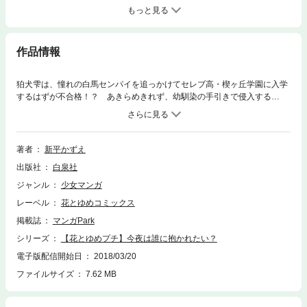
もっと見る
作品情報
狛犬雫は、憧れの白馬センパイを追っかけてセレブ高・楔ヶ丘学園に入学
するはずが不合格！？ あきらめきれず、幼馴染の手引きで侵入する
も…。３人の男子に迫られる、ちょっとえっちな学園主従ラブ。 (この話
は、コミックス「今夜は誰に抱かれたい？ 第 1巻」に収録されていま
す。)
著者
新平かずえ
出版社
白泉社
ジャンル
少女マンガ
レーベル
花とゆめコミックス
掲載誌
マンガPark
シリーズ
【花とゆめプチ】今夜は誰に抱かれたい？
電子版配信開始日
2018/03/20
ファイルサイズ
7.62 MB