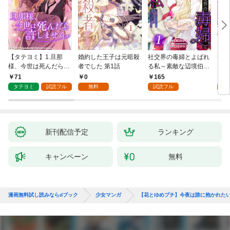
【タテヨミ】1.旦那
婚約した王子は元暗殺
社交界の毒婦とよばれ
視線
様、今世は死んだら許
者でした 第1話
る私～素敵な辺境伯令
る 1
しません
息に腕を折られたの
71
0
165
1
で、責任とってもらい
タテヨミ
試読フル
無料
試読フル
試
ます～［ばら売り］
第1話
新刊配信予定
ランキング
キャンペーン
無料
漫画無料試し読みならdブック
少女マンガ
【花とゆめプチ】今夜は誰に抱かれた