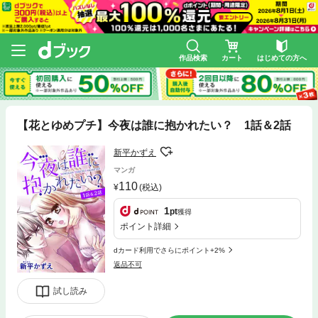
作品検索
カート
はじめての方へ
【花とゆめプチ】今夜は誰に抱かれたい？ 1話＆2話
新平かずえ
マンガ
110
(税込)
1
pt
獲得
ポイント詳細
dカード利用でさらにポイント+2%
返品不可
試し読み