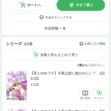
カートへ
今すぐ買う
作品をチェックする
作品情報へ
シリーズ
全5冊
お気に入り登録
未購入巻をまとめて買う
1巻から
|
最新刊から
【花とゆめプチ】今夜は誰に抱かれたい？ 1話
＆2話
110
試し読み
カートへ