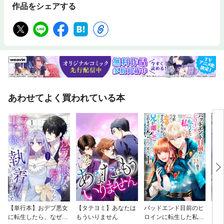
作品をシェアする
あわせてよく買われている本
【単行本】おデブ悪女
【タテヨミ】あなたは
バッドエンド目前のヒ
【タ
に転生したら、なぜか
もういりません
ロインに転生した私、
リ〜