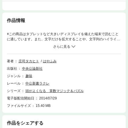
作品情報
※この商品はタブレットなど大きいディスプレイを備えた端末で読むこと
に適しています。また、文字だけを拡大することや、文字列のハイライ
ト、検索、辞書の参照、引用などの機能が使用できません。誕生日をズバ
リ的中させる速算術、賭けゲームの必勝法…マジックの背景には算数があ
った！ 数の面白さと奥深さ、美しさに満ちた、古今の名作マジック＆パ
ズルから厳選。コイン、電卓、トランプなど身近な小道具で、いつでもど
著者
庄司タカヒト
はやふみ
こででも。手順、演じ方のポイントは初心者向けに写真・イラスト付きで
出版社
中央公論新社
解説。子供の探求心をくすぐるきっかけを、お父さんの手で！ 酒席にも
使えます。
ジャンル
趣味
レーベル
中公新書ラクレ
シリーズ
頭がよくなる 算数マジック＆パズル
電子版配信開始日
2014/07/29
ファイルサイズ
15.40 MB
作品をシェアする