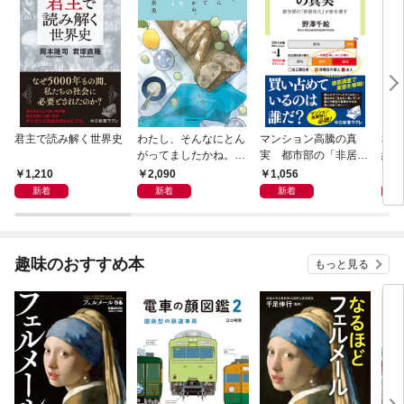
君主で読み解く世界史
わたし、そんなにとん
マンション高騰の真
私と
がってましたかね。
実 都市部の「非居住
紀 
獅子座、Ａ型、丙午は
化」が街を壊す
ヤが
1,210
2,090
1,056
1,
めぐる
新着
新着
新着
趣味のおすすめ本
もっと見る