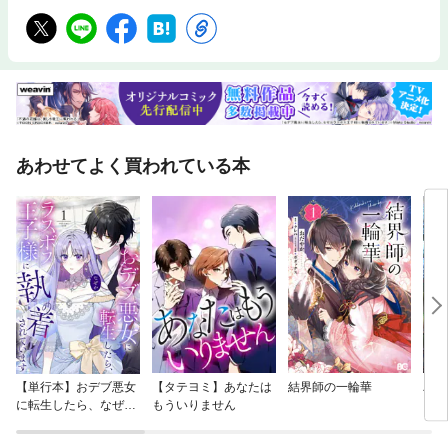
あわせてよく買われている本
【単行本】おデブ悪女
【タテヨミ】あなたは
結界師の一輪華
バッ
に転生したら、なぜか
もういりません
ロイ
ラスボス王子様に執着
今世
されています
りが