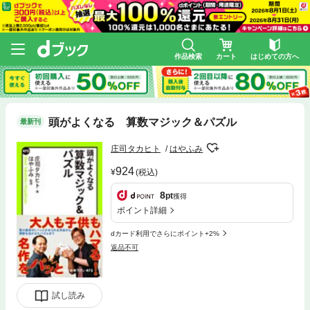
作品検索
カート
はじめての方へ
頭がよくなる 算数マジック＆パズル
最新刊
庄司タカヒト
はやふみ
924
(税込)
8
pt
獲得
ポイント詳細
dカード利用でさらにポイント+2%
返品不可
試し読み