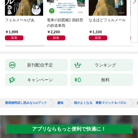
フェルメールぴあ
電車の顔図鑑2 国鉄型
なるほどフェルメール
大人
の鉄道車両
ハン
1,999
2,200
1,100
1,
新着
新着
新着
新刊配信予定
ランキング
キャンペーン
無料
漫画無料試し読みならdブック
趣味
頭がよくなる 算数マジック＆パズル
アプリならもっと便利で快適に！