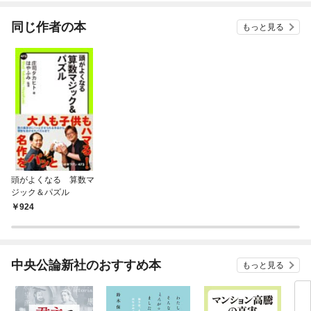
てく
OMI
同じ作者の本
もっと見る
頭がよくなる 算数マ
ジック＆パズル
924
中央公論新社のおすすめ本
もっと見る