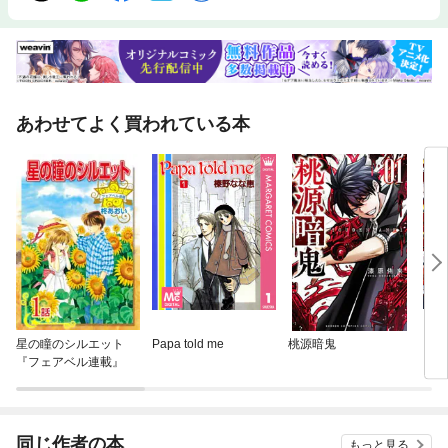
あわせてよく買われている本
星の瞳のシルエット
Papa told me
桃源暗鬼
ジャ
『フェアベル連載』
同じ作者の本
もっと見る