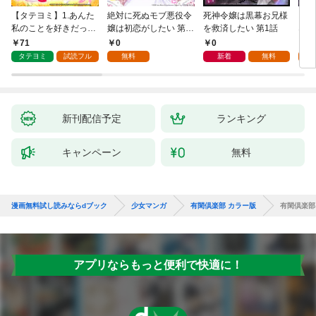
【タテヨミ】1.あんた
絶対に死ぬモブ悪役令
死神令嬢は黒幕お兄様
レベ
私のことを好きだった
嬢は初恋がしたい 第1
を救済したい 第1話
なり
の？
話
71
0
0
0
タテヨミ
試読フル
無料
新着
無料
新刊配信予定
ランキング
キャンペーン
無料
漫画無料試し読みならdブック
少女マンガ
有閑倶楽部 カラー版
有閑倶楽部 
アプリならもっと便利で快適に！