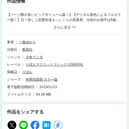
作品情報
【ページ数が多いビッグボリューム版！】【デジタル着色によるフルカラ
ー版！】日々楽しく恋愛街道まっしぐらの美童君。今回のお相手は6歳の
美少女と…あの世に逝ってしまったはずの老婆!? プレイボーイも結構辛
いものなのです…。
著者
一条ゆかり
出版社
集英社
ジャンル
少女マンガ
レーベル
りぼんマスコットコミックスDIGITAL
掲載誌
りぼん
シリーズ
有閑倶楽部 カラー版
電子版配信開始日
2019/11/13
ファイルサイズ
64.36 MB
作品をシェアする