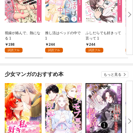
視線が絡んで、熱にな
推し活はベッドの中で
ふしだらでも好きって
パー
る 1
1
言って 1
ーシ
198
244
244
1
試読フル
試読フル
試読フル
試
少女マンガのおすすめ本
もっと見る