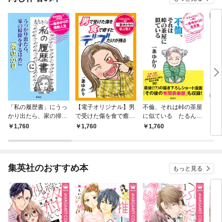
「私の履歴書」にうっ
【電子オリジナル】男
不倫、それは峠の茶屋
日曜
かり出たら、家の掃除
で受けた傷を食で癒す
に似ている たるんだ
をするはめに
とデブだけが残る た
心に一喝！！ 一条ゆ
1,760
1,760
1,760
5
るんだ心に一喝！！
かりの金言集
一条ゆかりの金言集
２
集英社のおすすめ本
もっと見る