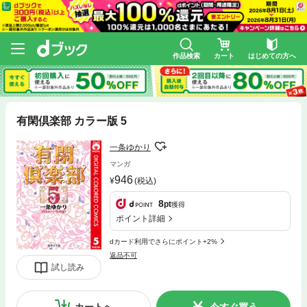
作品検索
カート
はじめての方へ
有閑倶楽部 カラー版 5
一条ゆかり
マンガ
946
(税込)
8
pt
獲得
ポイント詳細
dカード利用でさらにポイント+2%
返品不可
試し読み