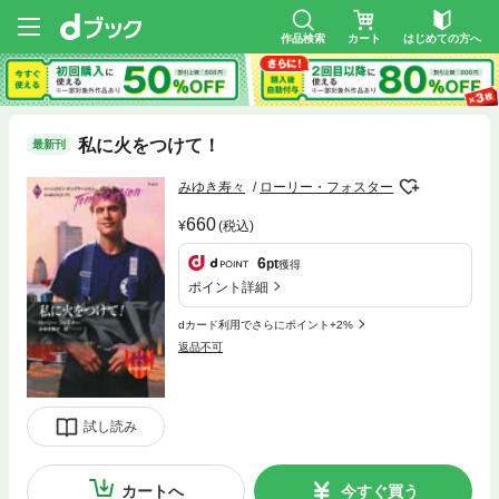
作品検索
カート
はじめての方へ
私に火をつけて！
最新刊
みゆき寿々
ローリー・フォスター
660
(税込)
6
pt
獲得
ポイント詳細
dカード利用でさらにポイント+2%
返品不可
試し読み
カートへ
今すぐ買う