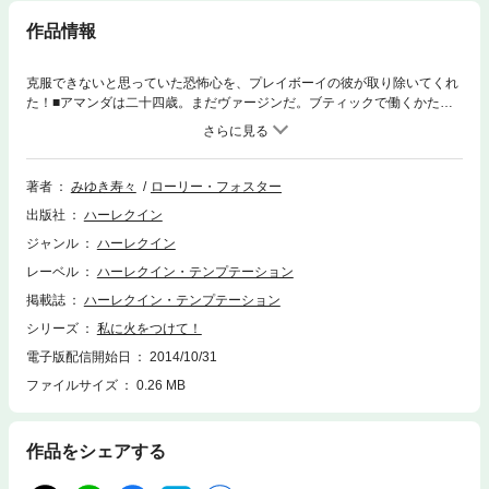
作品情報
克服できないと思っていた恐怖心を、プレイボーイの彼が取り除いてくれ
た！■アマンダは二十四歳。まだヴァージンだ。ブティックで働くかたわ
ら、チャリティーに力を入れている。今回の企画は、セクシーな消防士た
ちのセミヌードカレンダーで、彼女が依頼すると全員がモデルを引き受け
てくれた。ただ一人、副署長のジョシュ・マーシャルをのぞいて。話をし
ようにも、彼は電話にすら出てくれないのだ。業を煮やしたアマンダは彼
著者
みゆき寿々
ローリー・フォスター
のもとへ押しかけた。ジョシュは頑として参加を拒んだが、やがて……付
出版社
ハーレクイン
き合ってくれるなら、考えてもいいと言った。私がしつこくつきまとうの
で、嫌がらせのつもりなのだろう。いいわ。承諾して、あとは適当にごま
ジャンル
ハーレクイン
かそう。もう決して誰にも傷つけられたくはない。
レーベル
ハーレクイン・テンプテーション
掲載誌
ハーレクイン・テンプテーション
シリーズ
私に火をつけて！
電子版配信開始日
2014/10/31
ファイルサイズ
0.26 MB
作品をシェアする