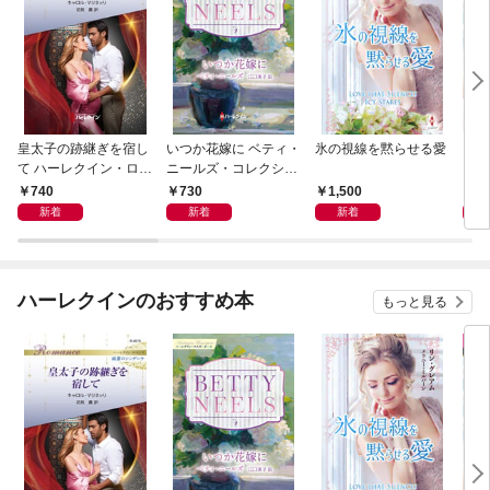
皇太子の跡継ぎを宿し
いつか花嫁に ベティ・
氷の視線を黙らせる愛
いく
て ハーレクイン・ロマ
ニールズ・コレクショ
【ハ
ンス～純潔のシンデレ
ン【ハーレクイン・マ
庫版
740
730
1,500
6
ラ～
スターピース版】
新着
新着
新着
ハーレクインのおすすめ本
もっと見る