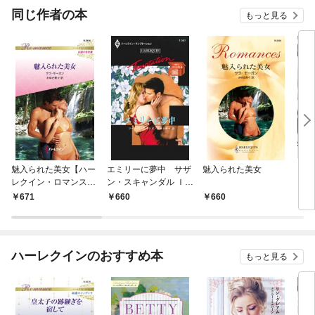
同じ作者の本
もっと見る
魅入られた美女【ハー
エミリーに夢中 サザ
魅入られた美女
オフ
レクイン・ロマンス
ン・スキャンダル ＩＩ
レク
版】
Ｉ
671
660
660
4
ハーレクインのおすすめ本
もっと見る