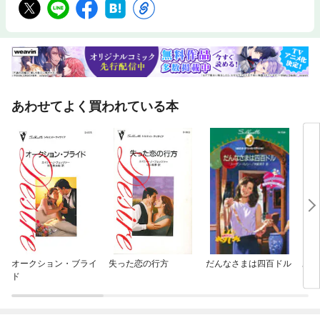
あわせてよく買われている本
オークション・ブライ
失った恋の行方
だんなさまは四百ドル
あど
ド