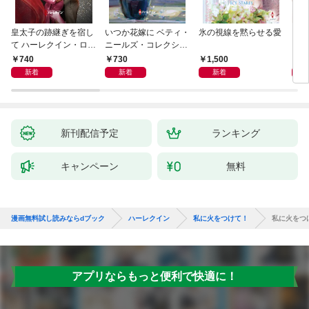
皇太子の跡継ぎを宿し
いつか花嫁に ベティ・
氷の視線を黙らせる愛
いく
て ハーレクイン・ロマ
ニールズ・コレクショ
【ハ
ンス～純潔のシンデレ
ン【ハーレクイン・マ
庫版
740
730
1,500
6
ラ～
スターピース版】
新着
新着
新着
新刊配信予定
ランキング
キャンペーン
無料
漫画無料試し読みならdブック
ハーレクイン
私に火をつけて！
私に火をつ
アプリならもっと便利で快適に！