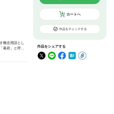
カートへ
作品をチェックする
す概念用語とし
作品をシェアする
「幕府」と呼ば
った「武士」の本
えば、明治１０
史的視点から
『読史余論』や
るのか？武家政
欧を果たすべく
府」の概念は明
をめぐる議論に
、「日本史の常
：『日本開化小
見たか：『国史
」という常識を