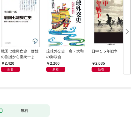
戦国七雄興亡史 群雄
琉球外交史 唐・大和
日中１５年戦争
の割拠から秦統一まで
の御取合
の道程
2,420
2,200
2,035
新着
新着
新着
無料