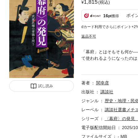
1,815
(税込)
ポイ
16
pt
獲得
dカード利用でさらにポイント+2
返品不可
「幕府」とはそもそも何か―
て使われるようになったのは
ず、鎌倉・室町・江戸の三つ
質と、その歴史理解に苦慮し
年に刊行された『日本開化小
著者
関幸彦
「鎌倉政府」「徳川政府」あ
試し読み
『日本外史』ではどうか？ 
出版社
講談社
権の否定から始まった明治国
ジャンル
歴史・地理・民
編み出したのが、「幕府」す
レーベル
講談社選書メチ
治維新（大政奉還と王政復古
も大きな影を落としているの
シリーズ
〈幕府〉の発見
識」を問い直す野心作。目次
電子版配信開始日
2025/10
史』の歴史観第二章 「幕府
眼』と南北朝問題第四章 「
ファイルサイズ
- MB