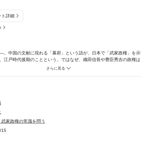
ント詳細
%
―。中国の文献に現れる「幕府」という語が、日本で「武家政権」を示
、江戸時代後期のことという。ではなぜ、織田信長や豊臣秀吉の政権は
のみを幕府と呼ぶのだろうか。ここに、700年にわたって権力の座にあ
てきた近代の歴史家たちの格闘の跡が見て取れる、と著者はいう。たと
史』には、「幕府」という用語は出てこない。著者の田口卯吉は、文明
るいは「平安政府」と記しているのだ。では、江戸時代の代表的な史論
明治期の帝国大学の教科書『国史眼』では「幕府」をどう位置づけてい
家が、日本中世を西洋中世に比肩する時代と位置づけ、自国史の脱亜入
俗
なわち「調教された武家政権」という再定義だった。そして、この「幕
エ
）の正当性を規定し、さらに南北朝正閏論争や、現在も続く日本中世史
である。著者の長年にわたる中世武士団研究と、史学史研究を交差させ
 武家政権の常識を問う
はしがき序章 「幕府」の何が問題なのか？第一章 幕府・政府・覇府
/15
」の発見：『読史余論』から『日本外史』へ第三章 近代は武家をどう
鎌倉幕府」か、「東国政権」か：中世東国史の二つの見方終章 「幕府