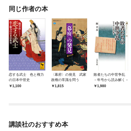
同じ作者の本
恋する武士 色と権力
〈幕府〉の発見 武家
敗者たちの中世争乱
の日本中世史
政権の常識を問う
－年号から読み解く－
1,100
1,815
1,980
講談社のおすすめ本