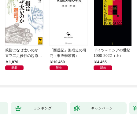
親指はなぜ太いのか
『西遊記』形成史の研
ドイツ＝ロシアの世紀
直立二足歩行の起原に
究（東洋學叢書）
1900-2022（上）
迫る
1,870
10,450
4,455
新着
新着
新着
ランキング
キャンペーン