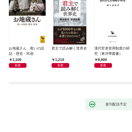
お地蔵さん 救いの説
君主で読み解く世界史
漢代官吏登用制度の研
話・歴史・民俗
究（東洋學叢書）
1,100
1,210
9,900
新着
新着
新着
新刊配信予定