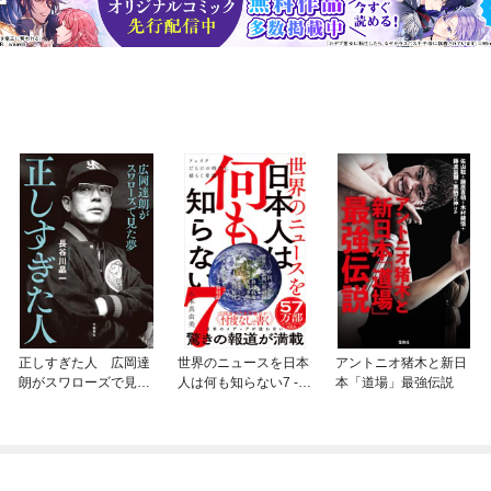
正しすぎた人 広岡達
世界のニュースを日本
アントニオ猪木と新日
朗がスワローズで見た
人は何も知らない7 -
本「道場」最強伝説
夢
フェイクだらけの時代
に揺らぐ常識 -