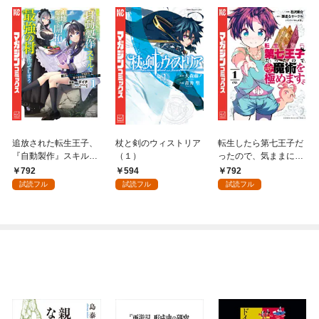
追放された転生王子、
杖と剣のウィストリア
転生したら第七王子だ
『自動製作』スキルで
（１）
ったので、気ままに魔
領地を爆速で開拓し最
術を極めます（１）
792
594
792
強の村を作ってしまう
試読フル
試読フル
試読フル
～最強クラフトスキル
で始める、楽々領地開
拓スローライフ～
（１）