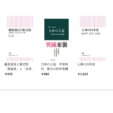
藤原道長と紫式部
刀伊の入寇 平安時
人事の日本史
「貴族道」と「女房」
代、最大の対外危機
の平安王朝
935
880
1,023