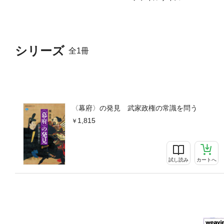
問うあとがき参考文献
シリーズ
全1冊
〈幕府〉の発見 武家政権の常識を問う
1,815
試し読み
カートへ