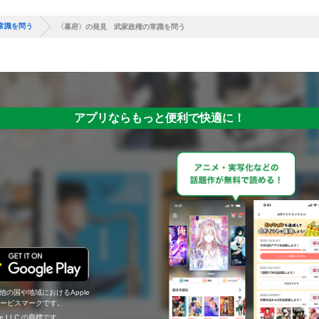
常識を問う
〈幕府〉の発見 武家政権の常識を問う
アプリならもっと便利で快適に！
の他の国や地域におけるApple
c.のサービスマークです。
ogle LLC の商標です。