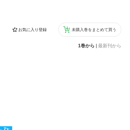
お気に入り登録
未購入巻をまとめて買う
1巻から
|
最新刊から