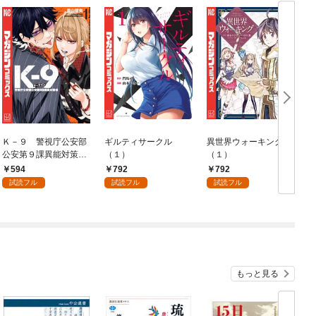
Ｋ－９ 警視庁公安部
ギルティサークル
異世界ウォーキング
公安第９課異能対策係
（１）
（１）
（１）
594
792
792
試読フル
試読フル
試読フル
もっと見る