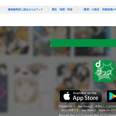
漫画無料試し読みならdブック
歴史・地理・民俗
〈幕府〉の発見 武家政権の
Appleのロゴ、App Storeは、米国もしくはそ
Inc.の商標です。App Storeは、Apple In
Google Play および Google Play ロゴは Go