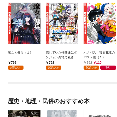
魔女と傭兵（１）
信じていた仲間達にダ
ハナバス 苔石花江の
ンジョン奥地で殺され
バスケ論（１）
かけたがギフト『無限
792
792
792
110
ガチャ』でレベル９９
試読フル
試読フル
試読フル
割引
９９の仲間達を手に入
れて元パーティーメン
バーと世界に復讐＆
『ざまぁ！』します！
（１）
歴史・地理・民俗のおすすめ本