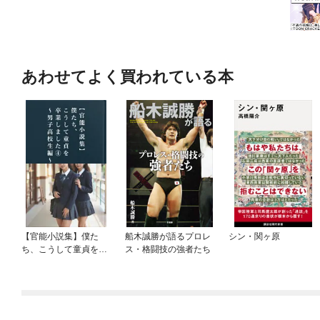
あわせてよく買われている本
【官能小説集】僕た
船木誠勝が語るプロレ
シン・関ヶ原
ち、こうして童貞を卒
ス・格闘技の強者たち
業しました④ ～男子
高校生編～