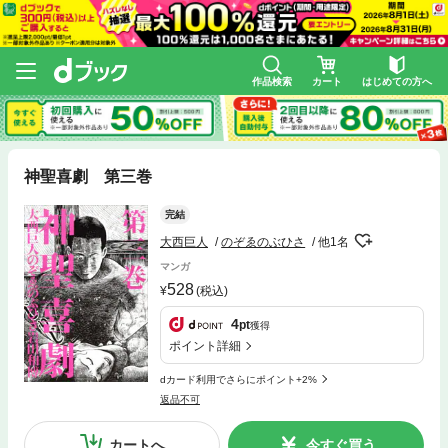
作品検索
カート
はじめての方へ
神聖喜劇 第三巻
完結
大西巨人
のぞゑのぶひさ
他1名
マンガ
528
(税込)
4
pt
獲得
ポイント詳細
dカード利用でさらにポイント+2%
返品不可
カートへ
今すぐ買う