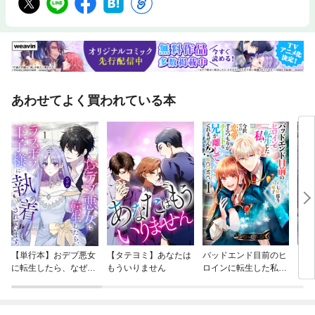
あわせてよく買われている本
【単行本】おデブ悪女
【タテヨミ】あなたは
バッドエンド目前のヒ
【タ
に転生したら、なぜか
もういりません
ロインに転生した私、
リ〜
ラスボス王子様に執着
今世では恋愛するつも
されています
りがチートな兄が離し
てくれません！？@C