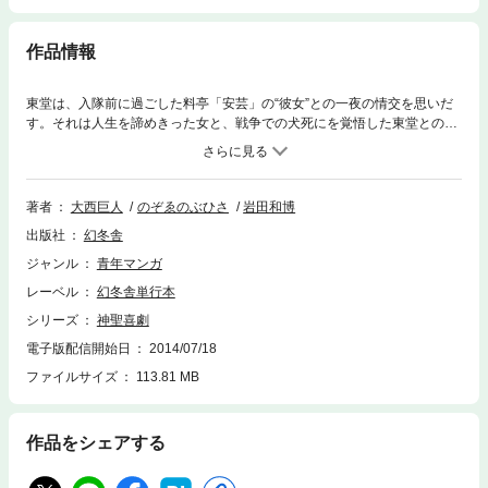
作品情報
東堂は、入隊前に過ごした料亭「安芸」の“彼女”との一夜の情交を思いだ
す。それは人生を諦めきった女と、戦争での犬死にを覚悟した東堂との、
互いに斬り込むがごとき言葉と性の応酬だった。
著者
大西巨人
のぞゑのぶひさ
岩田和博
出版社
幻冬舎
ジャンル
青年マンガ
レーベル
幻冬舎単行本
シリーズ
神聖喜劇
電子版配信開始日
2014/07/18
ファイルサイズ
113.81 MB
作品をシェアする