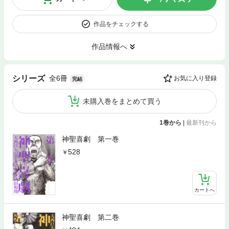
作品をチェックする
作品情報へ
全6冊
シリーズ
お気に入り登録
完結
未購入巻をまとめて買う
1巻から
|
最新刊から
神聖喜劇 第一巻
528
カートへ
神聖喜劇 第二巻