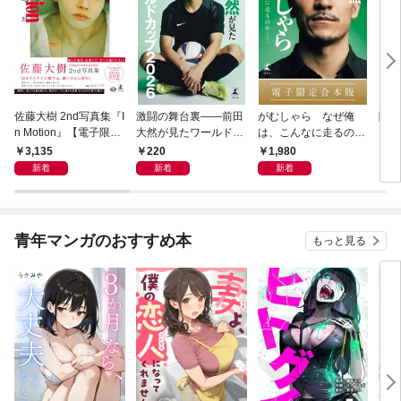
佐藤大樹 2nd写真集『I
激闘の舞台裏――前田
がむしゃら なぜ俺
降格
n Motion』【電子限定
大然が見たワールドカ
は、こんなに走るのか
動画特典付き】
ップ2026
——。【電子限定合本
3,135
220
1,980
7
版】
新着
新着
新着
青年マンガのおすすめ本
もっと見る