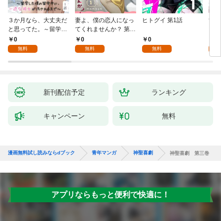
３か月なら、大丈夫だ
妻よ、僕の恋人になっ
ヒトグイ 第1話
世界
と思ってた。～留学し
てくれませんか？ 第1
レベ
た僕の留守中に、一途
話
0
0
0
0
な彼女が汚されるまで
無料
無料
無料
～ 1話
新刊配信予定
ランキング
キャンペーン
無料
漫画無料試し読みならdブック
青年マンガ
神聖喜劇
神聖喜劇 第三巻
アプリならもっと便利で快適に！