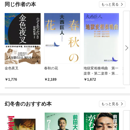
OMIC
同じ作者の本
もっと見る
金色夜叉
春秋の花
地獄変相奏鳴曲 第一
地獄
楽章・第二楽章・第三
楽章
楽章
1,776
2,189
1,672
1,
幻冬舎のおすすめ本
もっと見る