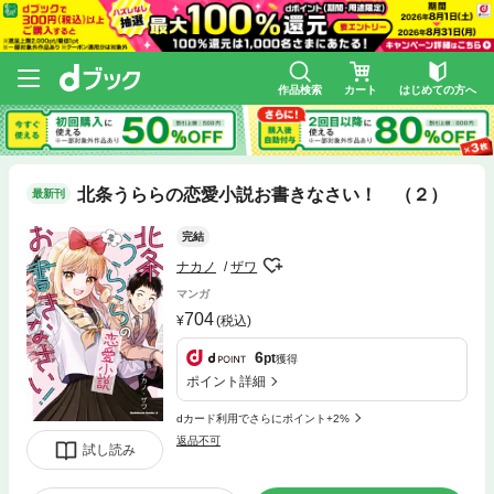
作品検索
カート
はじめての方へ
北条うららの恋愛小説お書きなさい！ （２）
最新刊
完結
ナカノ
ザワ
マンガ
704
(税込)
6
pt
獲得
ポイント詳細
dカード利用でさらにポイント+2%
返品不可
試し読み