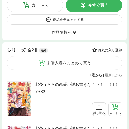
カートへ
今すぐ買う
作品をチェックする
作品情報へ
全2冊
シリーズ
お気に入り登録
完結
未購入巻をまとめて買う
1巻から
|
最新刊から
北条うららの恋愛小説お書きなさい！ （１）
682
試し読み
カートへ
北条うららの恋愛小説お書きなさい！ （２）