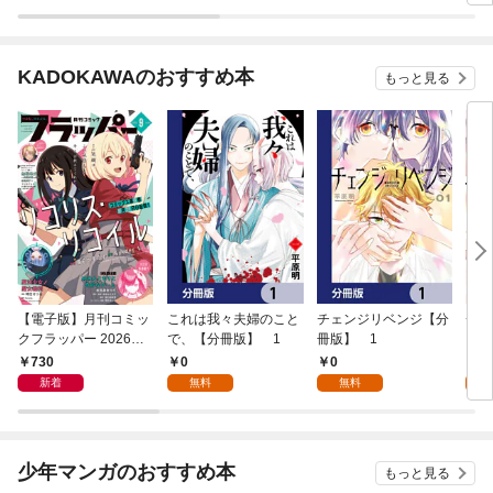
KADOKAWAのおすすめ本
もっと見る
【電子版】月刊コミッ
これは我々夫婦のこと
チェンジリベンジ【分
チェ
クフラッパー 2026年9
で、【分冊版】 1
冊版】 1
月号
730
0
0
7
新着
無料
無料
試
少年マンガのおすすめ本
もっと見る