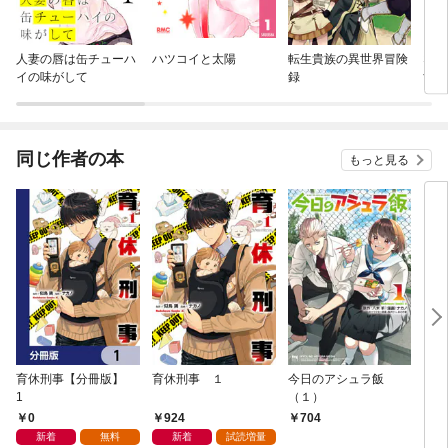
人妻の唇は缶チューハ
ハツコイと太陽
転生貴族の異世界冒険
なの
イの味がして
録
すぎ
同じ作者の本
もっと見る
育休刑事【分冊版】
育休刑事 １
今日のアシュラ飯
ビタ
1
（１）
0
924
704
1,
新着
無料
新着
試読増量