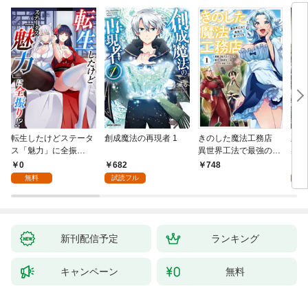
転生したけどステータ
創成魔法の再現者 1
きのした魔法工務店
王位
ス「魅力」に全振
異世界工法で最強の家
兆候
り！？(1)
づくりを（コミック）
入れ
0
682
0
748
１
る。
無料
試読フル
新刊配信予定
ランキング
キャンペーン
無料