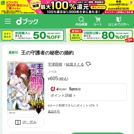
作品検索
カート
はじめての方へ
王の守護者の秘密の婚約
最新刊
宇津田晴
結賀さとる
ノベル
605
(税込)
5
pt
獲得
ポイント詳細
dカード利用でさらにポイント+2%
返品不可
試し読み