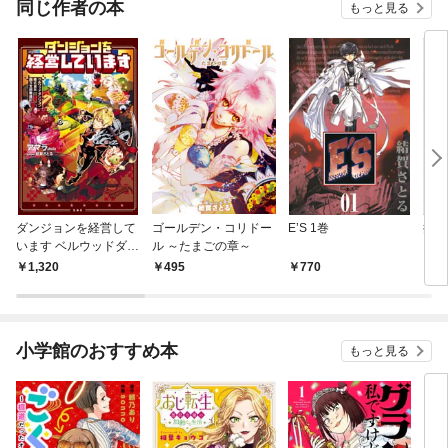
同じ作者の本
もっと見る
ダンジョンを経営して
ゴールデン・コリドー
E’S 1巻
拝み
います ベルウッドダン
ル ～たまごの章～
ジョン株式会社西方支
1,320
495
770
6
部繁盛記
小学館のおすすめ本
もっと見る