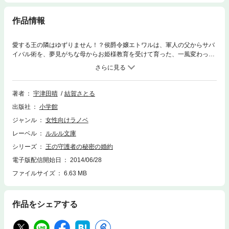
作品情報
愛する王の隣はゆずりません！？侯爵令嬢エトワルは、軍人の父からサバ
イバル術を、夢見がちな母からお姫様教育を受けて育った、一風変わった
少女。オリヴィエ王国第一王子ジュールの婚約者に選ばれ、幸せな日々を
送っていたのもつかの間、両親が事故死すると叔父に修道院に送られてし
まう。「自分の居場所はジュールの隣！」そう思い定めたエトワルは、脱
走して絶海の孤島にあるイデア学園に逃げ込むと、過酷な修練を積んで
著者
宇津田晴
結賀さとる
〈王の守護者・アテナ〉となって、王宮に舞い戻った！だが宮廷は権謀術
出版社
小学館
数の渦中にあり、しかも若くして王位を継いだジュールは困ったイジワル
男になっていて、エトワルのオトメ心は千々に乱れる…！？男装の守護者
ジャンル
女性向けラノベ
と若き国王のヒミツの恋愛のゆくえは、はたして…！？※この作品は底本
レーベル
ルルル文庫
と同じクオリティのイラストが収録されています。
シリーズ
王の守護者の秘密の婚約
電子版配信開始日
2014/06/28
ファイルサイズ
6.63 MB
作品をシェアする