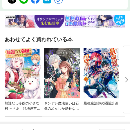
あわせてよく買われている本
加護なし令嬢の小さな
ヤンデレ魔法使いは石
最強魔法師の隠遁計画
婚約
村 ～さあ、領地運営を
像の乙女しか愛せない
始めましょう！～
魔女は愛弟子の熱い口
づけでとける 【短編】