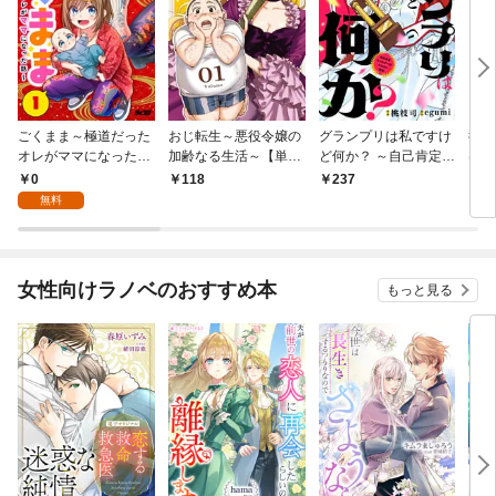
ごくまま～極道だった
おじ転生～悪役令嬢の
グランプリは私ですけ
後宮
オレがママになった話
加齢なる生活～【単
ど何か？ ～自己肯定モ
は謎
～【単話】（１）
話】（１）
ンスターのミスコン無
（１
0
118
237
2
双～【単話】（１）
無料
女性向けラノベのおすすめ本
もっと見る