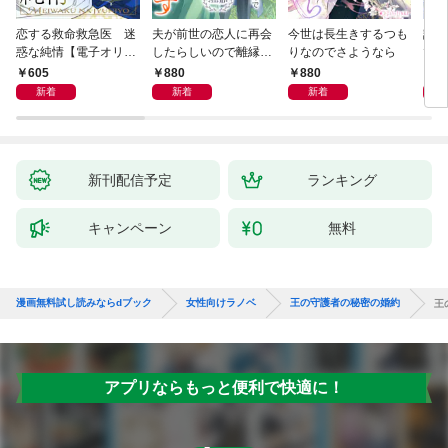
恋する救命救急医 迷
夫が前世の恋人に再会
今世は長生きするつも
話し
惑な純情【電子オリジ
したらしいので離縁し
りなのでさようなら
でし
ナル】
ます
605
880
880
1,
新着
新着
新着
新刊配信予定
ランキング
キャンペーン
無料
漫画無料試し読みならdブック
女性向けラノベ
王の守護者の秘密の婚約
王
アプリならもっと便利で快適に！