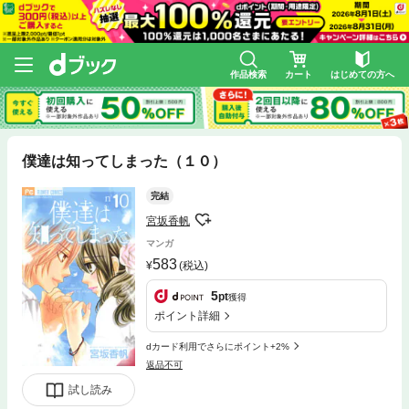
作品検索
カート
はじめての方へ
僕達は知ってしまった（１０）
完結
宮坂香帆
マンガ
583
(税込)
5
pt
獲得
ポイント詳細
dカード利用でさらにポイント+2%
返品不可
試し読み