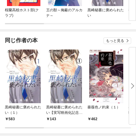
桜蘭高校ホスト部(ク
王の獣～掩蔽のアルカ
黒崎秘書に褒められた
黎明
ラブ)
ナ～
い
同じ作者の本
もっと見る
黒崎秘書に褒められた
黒崎秘書に褒められた
薔薇色ノ約束（１）
小
い（１）
い【実写映画化記念！
映画
電子限定ボーナスコミ
583
143
462
7
ック『10万分の1』第
1話付き】【マイク
ロ】（１）