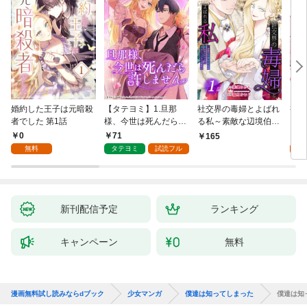
婚約した王子は元暗殺
【タテヨミ】1.旦那
社交界の毒婦とよばれ
視線
者でした 第1話
様、今世は死んだら許
る私～素敵な辺境伯令
る 1
しません
息に腕を折られたの
0
71
1
165
で、責任とってもらい
無料
タテヨミ
試読フル
試
ます～［ばら売り］
第1話
新刊配信予定
ランキング
キャンペーン
無料
漫画無料試し読みならdブック
少女マンガ
僕達は知ってしまった
僕達は知