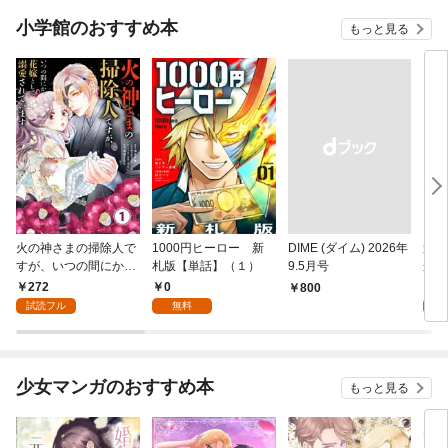
小学館のおすすめ本
もっと見る
火の神さまの掃除人で
1000円ヒーロー 新
DIME (ダイム) 2026年
追放
すが、いつの間にか花
札版【単話】（１）
9.5月号
かつ
嫁として溺愛されてい
まへ
272
0
1
￥800
ます【単話】（１）
れで
試読フル
無料
試
（１
少女マンガのおすすめ本
もっと見る