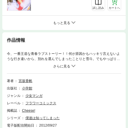
試し読み
カートへ
もっと見る
作品情報
今、一番王道な青春ラブストーリー！！何が原因かもハッキリ言えないよ
うな行き違いから、別れを選んでしまったことりと雪斗。でもやっぱりお
互いに気になって、ついに素直になることに…！？夏休み、バイト先で、
夏祭りで、ふたりの距離がゆっくり縮まっていき、ついに…！？
著者
宮坂香帆
出版社
小学館
ジャンル
少女マンガ
レーベル
フラワーコミックス
掲載誌
Cheese!
シリーズ
僕達は知ってしまった
電子版配信開始日
2012/09/27