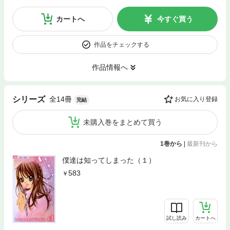
カートへ
今すぐ買う
作品をチェックする
作品情報へ
全14冊
シリーズ
お気に入り登録
完結
未購入巻をまとめて買う
1巻から
|
最新刊から
僕達は知ってしまった（１）
583
試し読み
カートへ