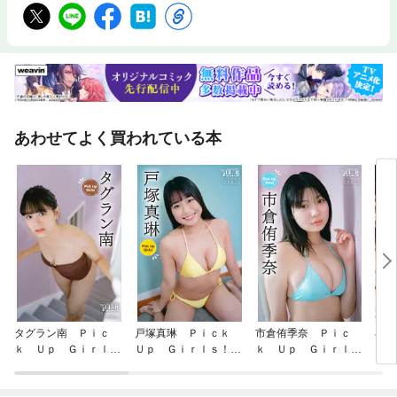
あわせてよく買われている本
タグラン南 Ｐｉｃ
戸塚真琳 Ｐｉｃｋ
市倉侑季奈 Ｐｉｃ
小芝
ｋ Ｕｐ Ｇｉｒｌ
Ｕｐ Ｇｉｒｌｓ！
ｋ Ｕｐ Ｇｉｒｌ
ｓ！ ヤンマガデジタ
ヤンマガデジタル写真
ｓ！ ヤンマガデジタ
ル写真集
集
ル写真集