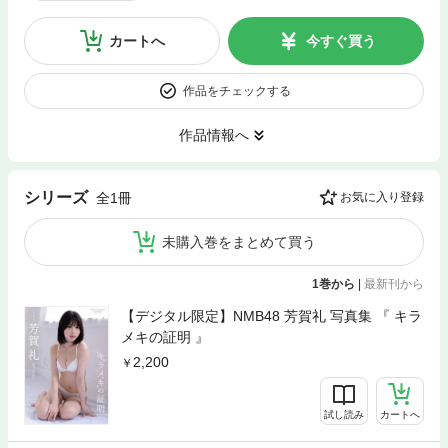
カートへ
今すぐ買う
作品をチェックする
作品情報へ
シリーズ
全1冊
お気に入り登録
未購入巻をまとめて買う
1巻から
|
最新刊から
【デジタル限定】NMB48 芳賀礼 写真集 『 キラ
メキの証明 』
2,200
試し読み
カートへ