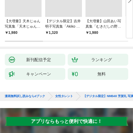
【大増量】天木じゅん
【デジタル限定】吉井
【大増量】山田あい写
ねっ
写真集「天木じゅん大
明子写真集「Akiko エ
真集「むきだしの野
う？
爆発！」
ピソード0－ZERO
性」
￥1,980
￥1,320
￥1,980
￥1,
－」
新刊配信予定
ランキング
キャンペーン
無料
漫画無料試し読みならdブック
女性タレント
【デジタル限定】NMB48 芳賀礼 写
アプリならもっと便利で快適に！