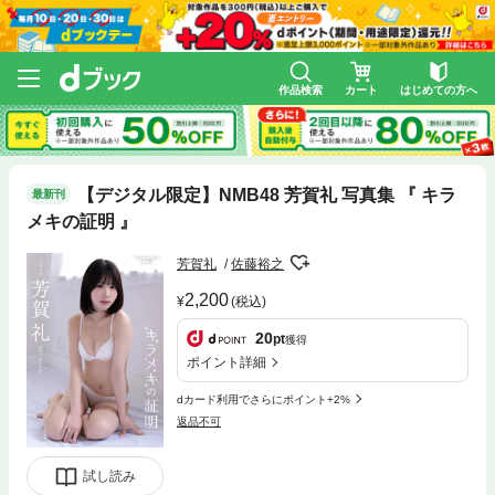
作品検索
カート
はじめての方へ
【デジタル限定】NMB48 芳賀礼 写真集 『 キラ
最新刊
メキの証明 』
芳賀礼
佐藤裕之
2,200
(税込)
20
pt
獲得
ポイント詳細
dカード利用でさらにポイント+2%
返品不可
試し読み