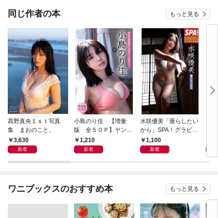
同じ作者の本
もっと見る
髙野真央１ｓｔ写真
小島のり佳 【増量
水咲優美「垂らしたい
NM
集 まおのこと、
版 全５０Ｐ】ヤンマ
から」SPA！グラビア
イン
ガアザーっす！＜ＹＭ
ン魂デジタル写真集
チャ
3,630
1,210
1,100
1,
２０２６年２５号未公
ラ】
新着
新着
新着
開カット＞ ヤンマガ
デジタル写真集
ワニブックスのおすすめ本
もっと見る