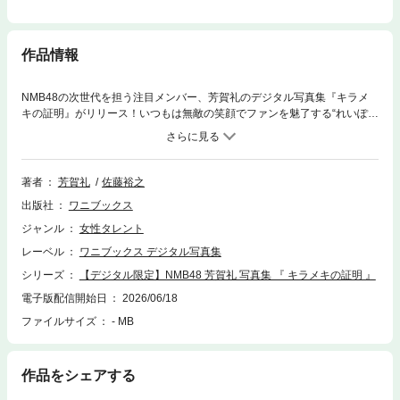
作品情報
NMB48の次世代を担う注目メンバー、芳賀礼のデジタル写真集『キラメ
キの証明』がリリース！いつもは無敵の笑顔でファンを魅了する“れいぽ
ん”ですが、本作で魅せるのは彼女の新たな扉を開く新境地！ 大人っぽい
しっとりとした色気と、彼女本来のピュアな爽やかさが同居する、絶妙な
バランス感のデジタル写真集に仕上がりました。清涼感あふれるシチュエ
ーションのなかで、ふと見せる艶やかな視線や、瑞々しくも美しいプロポ
著者
芳賀礼
佐藤裕之
ーションをたっぷりとご覧いただけます。少女から大人の女性へと向か
出版社
ワニブックス
う、今この瞬間にしか放てない特別なキラメキ。さらに輝きを増したれい
ぽんの圧倒的なビジュアルを、ぜひご堪能ください。（撮影当時全てのモ
ジャンル
女性タレント
デルが18歳以上であったことを確認しています）
レーベル
ワニブックス デジタル写真集
シリーズ
【デジタル限定】NMB48 芳賀礼 写真集 『 キラメキの証明 』
電子版配信開始日
2026/06/18
ファイルサイズ
- MB
作品をシェアする