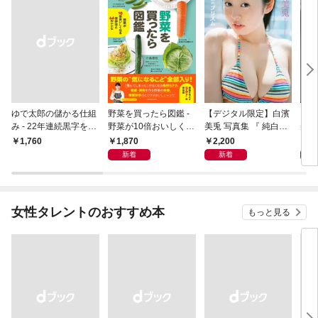
ゆで太郎の儲かる仕組
野菜を買ったら図鑑 -
【デジタル限定】白濱
【デ
み - 22年連続黒字を支
野菜が10倍おいしくな
美兎 写真集 『 純白の
美な
えるがっちり経営術 -
る保存法と64のレシピ
プリズム 』
Best
1,870
2,200
2,
￥1,760
-
新着
新着
女性タレントのおすすめ本
もっと見る