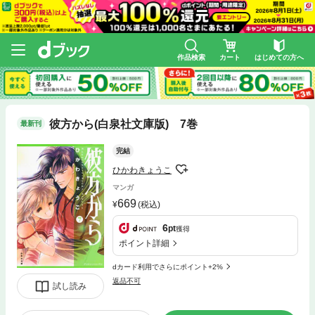
作品検索
カート
はじめての方へ
彼方から(白泉社文庫版) 7巻
最新刊
完結
ひかわきょうこ
マンガ
669
(税込)
6
pt
獲得
ポイント詳細
dカード利用でさらにポイント+2%
返品不可
試し読み