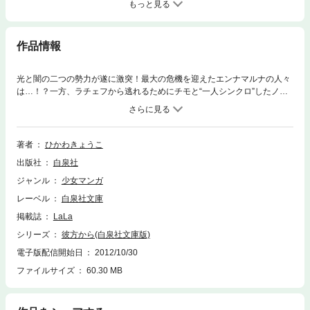
もっと見る
作品情報
光と闇の二つの勢力が遂に激突！最大の危機を迎えたエンナマルナの人々
は…！？一方、ラチェフから逃れるためにチモと“一人シンクロ”したノリ
コは力を使い果たし倒れてしまう。イザークはすべての決着をつけるた
め、独り元凶の住処へと向かうが――！？感動の最終巻！！
著者
ひかわきょうこ
出版社
白泉社
ジャンル
少女マンガ
レーベル
白泉社文庫
掲載誌
LaLa
シリーズ
彼方から(白泉社文庫版)
電子版配信開始日
2012/10/30
ファイルサイズ
60.30 MB