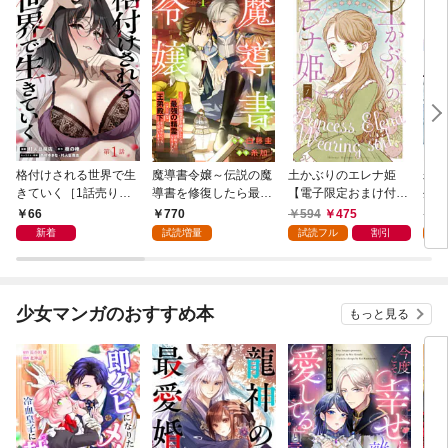
格付けされる世界で生
魔導書令嬢～伝説の魔
土かぶりのエレナ姫
寿々
きていく［1話売り］
導書を修復したら最強
【電子限定おまけ付
生活
第1話
の精霊が味方になりま
き】 1巻
66
770
594
475
7
した（クールな王弟殿
新着
試読増量
試読フル
割引
試
下がなぜかいつもそば
にいます）～【おまけ
描き下ろし付き】 1
巻
少女マンガのおすすめ本
もっと見る