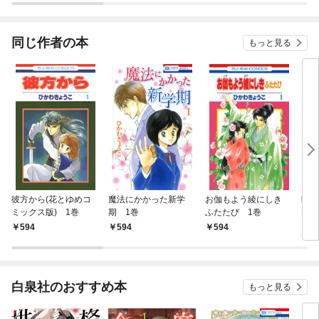
同じ作者の本
もっと見る
彼方から(花とゆめコ
魔法にかかった新学
お伽もよう綾にしき
時間
ミックス版) 1巻
期 1巻
ふたたび 1巻
て 
594
594
594
5
白泉社のおすすめ本
もっと見る