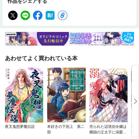
作品をシェアする
あわせてよく買われている本
夜叉鬼想夢魔伝説
本好きの下剋上 第二
売られた辺境伯令嬢は
本好
部
隣国の王太子に溺愛さ
部
れる【コミックス版】