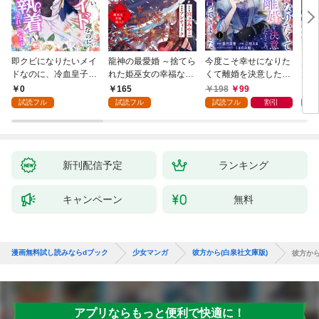
即クビになりたいメイ
龍神の最愛婚 ～捨てら
今度こそ幸せになりた
鬼条
ドなのに、冷血皇子に
れた姫巫女の幸福な嫁
くて離婚を決意したと
見初
執着されています第1
入り～: 1
ころ、無表情な旦那様
～１
0
165
198
99
1
話
が「愛してる」と言っ
試読フル
試読フル
試読フル
割引
試
てきました。1
新刊配信予定
ランキング
キャンペーン
無料
漫画無料試し読みならdブック
少女マンガ
彼方から(白泉社文庫版)
彼方から
アプリならもっと便利で快適に！