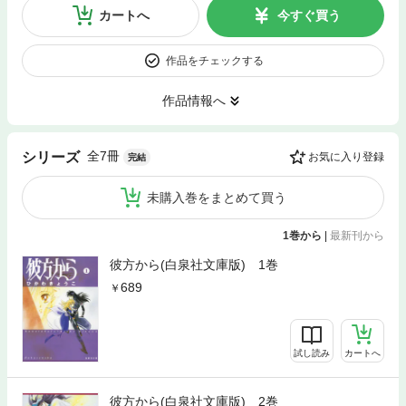
カートへ
今すぐ買う
作品をチェックする
作品情報へ
全7冊
シリーズ
お気に入り登録
完結
未購入巻をまとめて買う
1巻から
|
最新刊から
彼方から(白泉社文庫版) 1巻
689
試し読み
カートへ
彼方から(白泉社文庫版) 2巻