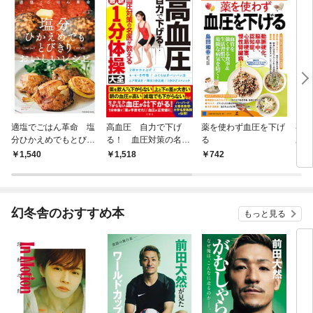
適塩でごはん革命 塩
高血圧 自力で下げ
薬を使わず血圧を下げ
専門
分ひかえめでもとびき
る！ 血圧対策の名医
る
圧で
りおいしいレシピ
が教える 最新１分体
1,540
1,518
742
1,
操大全
幻冬舎のおすすめ本
もっと見る