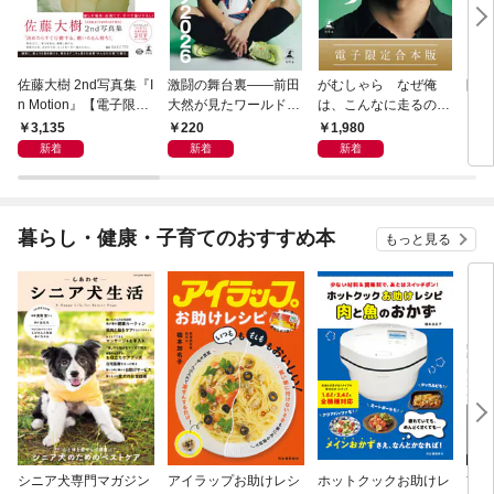
佐藤大樹 2nd写真集『I
激闘の舞台裏――前田
がむしゃら なぜ俺
降格
n Motion』【電子限定
大然が見たワールドカ
は、こんなに走るのか
動画特典付き】
ップ2026
——。【電子限定合本
3,135
220
1,980
7
版】
新着
新着
新着
暮らし・健康・子育てのおすすめ本
もっと見る
シニア犬専門マガジン
アイラップお助けレシ
ホットクックお助けレ
首