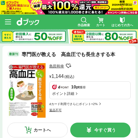
作品検索
カート
はじめての方へ
専門医が教える 高血圧でも長生きする本
最新刊
島田和幸
1,144
(税込)
10
pt
獲得
ポイント詳細
dカード利用でさらにポイント+2%
返品不可
カートへ
今すぐ買う