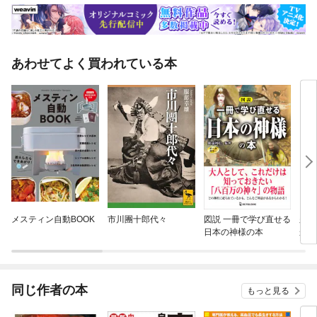
あわせてよく買われている本
メスティン自動BOOK
市川團十郎代々
図説 一冊で学び直せる
久住
日本の神様の本
かい
同じ作者の本
もっと見る