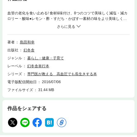
血管の老化を食い止める! 食材&味付け、8つのコツで美味しく減塩・減カ
ロリー・酸味●レモン・酢・すだち・かぼす―素材の味をより美味しく・
スパイス・香味野菜●しょうが・にんにく・とうがらし・ごま―味と香り
が料理のアクセントに・うまみ●かつおぶし・こんぶ―塩分なしでもおい
しい天然だし・大豆・大豆製品●油揚げ・納豆・豆腐―血圧調整に役立つ
良質なたんぱく源・青魚●いわし・ぶり・あじ―動脈硬化防止の強い味
著者
島田和幸
方・野菜●きゅうり・かぼちゃ・トマト・小松菜―塩分排出成分がいっぱ
出版社
幻冬舎
い・果物●バナナ・りんご・みかん―デザートで塩分排出ができる・きの
こ・海藻●しいたけ・えのきだけ・わかめ―低カロリーでもおなかいっぱ
ジャンル
暮らし・健康・子育て
いに
レーベル
幻冬舎単行本
シリーズ
専門医が教える 高血圧でも長生きする本
電子版配信開始日
2016/07/06
ファイルサイズ
31.44 MB
作品をシェアする