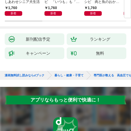
しあわせシニア犬生活
ピ 「いつも」も「も
シピ 肉と魚のおか
ヨガ
しも」もおいしい！
ず 少ない材料＆調味
ラと
1,760
1,760
1,760
1,
料で、あとはスイッチ
リー
新着
新着
新着
ポン！
昇と
新刊配信予定
ランキング
キャンペーン
無料
漫画無料試し読みならdブック
暮らし・健康・子育て
専門医が教える 高血圧で
アプリならもっと便利で快適に！