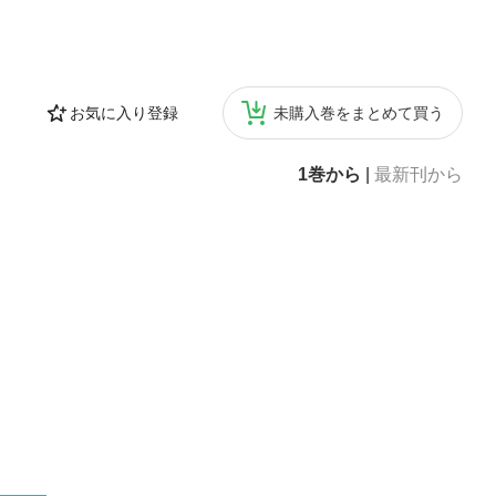
お気に入り登録
未購入巻をまとめて買う
1巻から
|
最新刊から