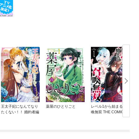
王太子妃になんてなり
薬屋のひとりごと
レベル1から始まる召
たくない！！ 婚約者編
喚無双 THE COMIC
ね