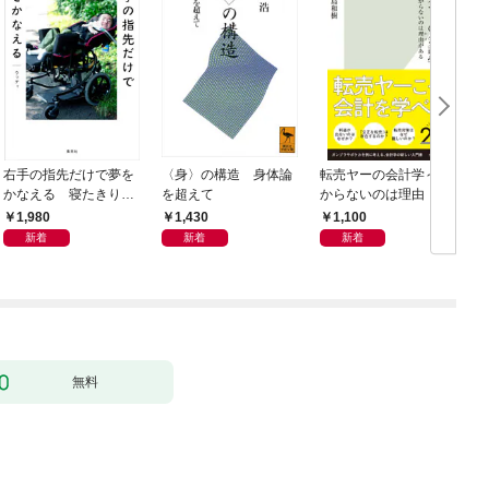
右手の指先だけで夢を
〈身〉の構造 身体論
転売ヤーの会計学～儲
かなえる 寝たきり系
を超えて
からないのは理由（わ
男子ウッディの日々
け）がある～
1,980
1,430
1,100
新着
新着
新着
無料