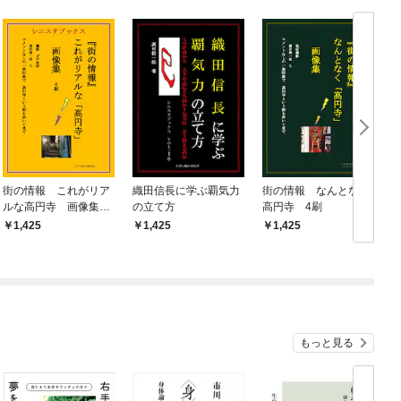
街の情報 これがリア
織田信長に学ぶ覇気力
街の情報 なんとなく
ルな高円寺 画像集
の立て方
高円寺 4刷
6刷
1,425
1,425
1,425
もっと見る