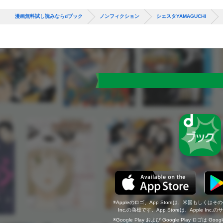
漫画無料試し読みならdブック
ノンフィクション
シェスタYAMAGUCHI
Appleのロゴ、App Storeは、米国もしくはそ
Inc.の商標です。App Storeは、Apple In
Google Play および Google Play ロゴは Go