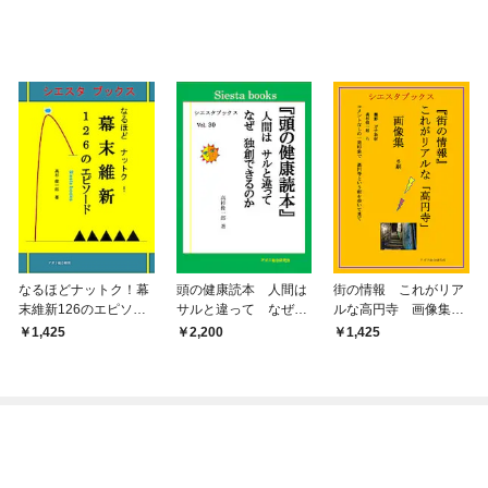
なるほどナットク！幕
頭の健康読本 人間は
街の情報 これがリア
末維新126のエピソー
サルと違って なぜ独
ルな高円寺 画像集
ド
創できるのか
6刷
1,425
2,200
1,425