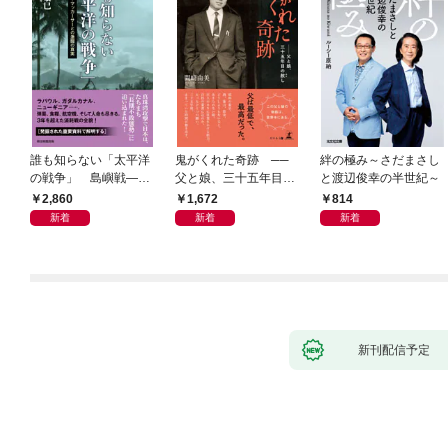
誰も知らない「太平洋
鬼がくれた奇跡 ──
絆の極み～さだまさし
の戦争」 島嶼戦――
父と娘、三十五年目の
と渡辺俊幸の半世紀～
マッカーサーとの激闘
赦し
2,860
1,672
814
の真実
新着
新着
新着
新刊配信予定