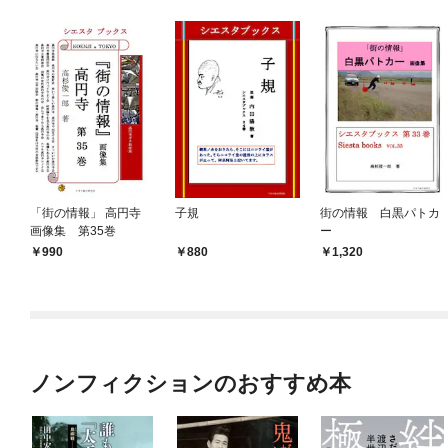
「街の情報」 高円寺
子規
街の情報 白黒パトカ
画像集 第35巻
ー
990
880
1,320
ノンフィクションのおすすめ本