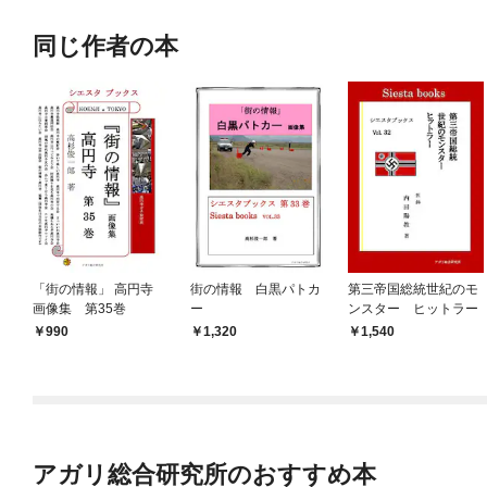
同じ作者の本
「街の情報」 高円寺
街の情報 白黒パトカ
第三帝国総統世紀のモ
画像集 第35巻
ー
ンスター ヒットラー
990
1,320
1,540
アガリ総合研究所のおすすめ本