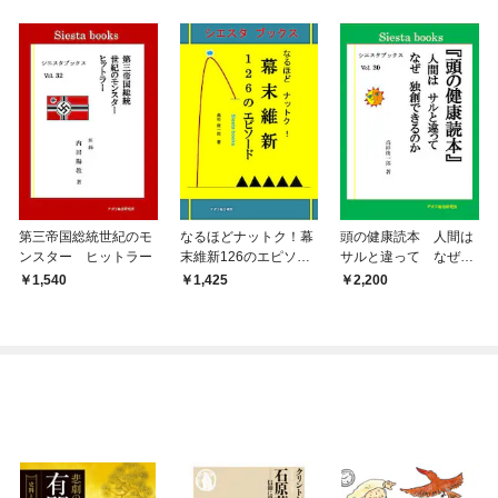
第三帝国総統世紀のモ
なるほどナットク！幕
頭の健康読本 人間は
ンスター ヒットラー
末維新126のエピソー
サルと違って なぜ独
ド
創できるのか
1,540
1,425
2,200