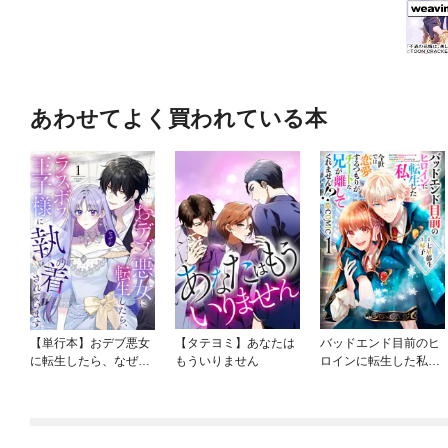
あわせてよく買われている本
【単行本】おデブ悪女
【タテヨミ】あなたは
バッドエンド目前のヒ
に転生したら、なぜか
もういりません
ロインに転生した私、
ラスボス王子様に執着
今世では恋愛するつも
されています
りがチートな兄が離し
てくれません！？@C
OMIC