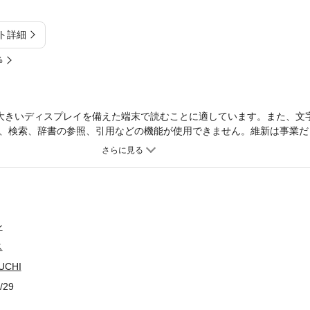
ト詳細
%
大きいディスプレイを備えた端末で読むことに適しています。また、文
、検索、辞書の参照、引用などの機能が使用できません。維新は事業だ
けれども、根底にあるのは日本を豊かに、欧米式に生活を変えていくこ
目指すところは同じだった。革命というよりは事業の変革であった。多
き、それぞれの能力を発揮した結果、維新が成った。その維新劇を演じ
ていく過程を描いた。
ン
ス
CHI
/29