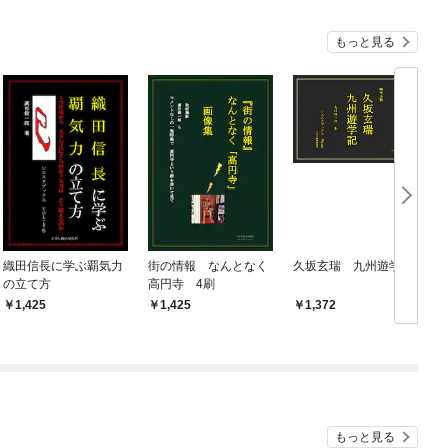
もっと見る
織田信長に学ぶ覇気力
街の情報 なんとなく
久坂玄瑞 九州遊学記
の立て方
高円寺 4刷
1,425
1,425
1,372
もっと見る