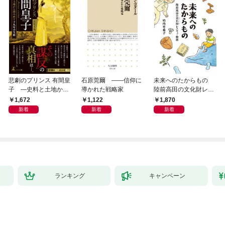
悲劇のプリンス 有間皇
石原莞爾 ――信仰に
未来へのたからもの
子 ―史料と土地から
導かれた戦略家
陸前高田の文化財レス
読み直す十九年の生涯
キュー物語
1,672
1,122
1,870
新着
新着
新着
ランキング
キャンペーン