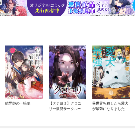
結界師の一輪華
【タテヨミ】クロユ
異世界転移したら愛犬
リ〜復讐サークル〜
が最強になりました ～
シルバーフェンリルと
俺が異世界暮らしを始
めたら～ THE COMIC