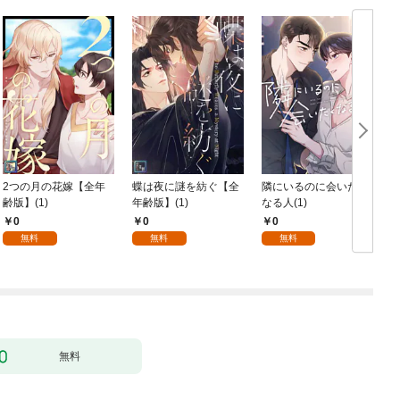
2つの月の花嫁【全年
蝶は夜に謎を紡ぐ【全
隣にいるのに会いたく
齢版】(1)
年齢版】(1)
なる人(1)
0
0
0
無料
無料
無料
無料