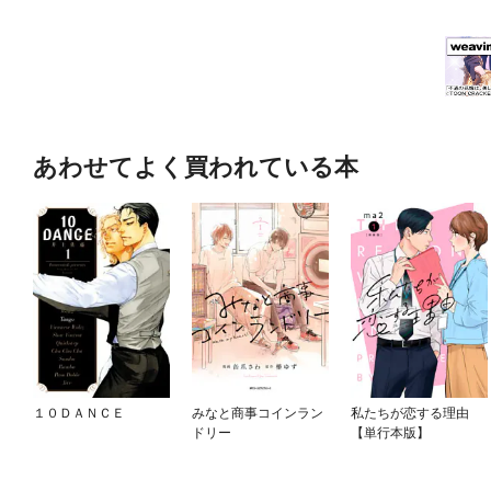
あわせてよく買われている本
１０ＤＡＮＣＥ
みなと商事コインラン
私たちが恋する理由
ドリー
【単行本版】