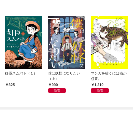
奸臣スムバト（１）
僕は妖怪になりたい
マンガを描くには猫が
（上）
必要。
990
1,210
825
新着
新着