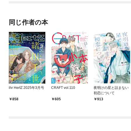
同じ作者の本
ihr HertZ 2025年3月号
CRAFT vol.110
夜明けの星と詰まない
初恋について
858
605
913