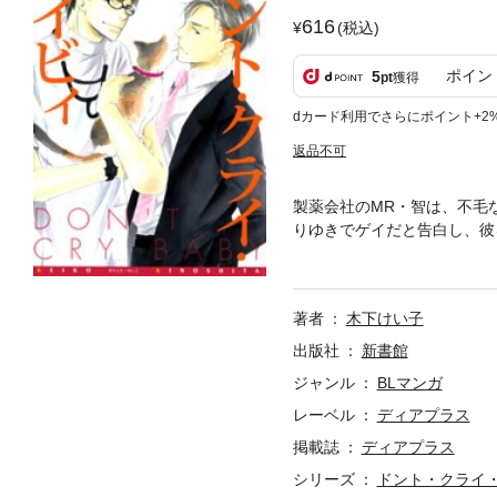
616
(税込)
ポイン
5
pt
獲得
dカード利用でさらにポイント+2
返品不可
製薬会社のMR・智は、不毛
りゆきでゲイだと告白し、彼
手にケガをさせられた智は、
著者
木下けい子
出版社
新書館
ジャンル
BLマンガ
レーベル
ディアプラス
掲載誌
ディアプラス
シリーズ
ドント・クライ