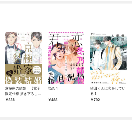
京極家の結婚 【電子
君恋 4
望田くんは恋をしてい
限定仕様 描き下ろしマ
る 1
ンガ10P付】
836
488
792