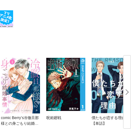
comic Berry’s冷徹旦那
呪術廻戦
僕たちが恋する理由
様との身ごもり結婚事
【単話】
情