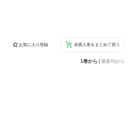
お気に入り登録
未購入巻をまとめて買う
1巻から
|
最新刊から