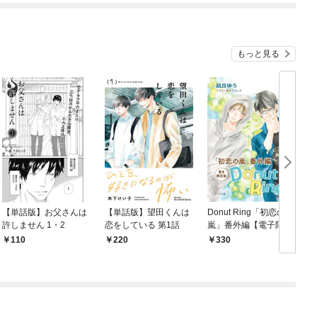
もっと見る
【単話版】お父さんは
【単話版】望田くんは
Donut Ring「初恋の
許しません 1・2
恋をしている 第1話
嵐」番外編【電子限定
版】
110
220
330