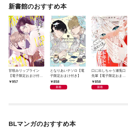
新書館のおすすめ本
甘咬みリップライン
となりあいテソロ【電
口に出しちゃう瀬兎口
【電子限定おまけ付
子限定おまけ付き】
先輩【電子限定おまけ
き】
付き】
858
858
957
新着
新着
BLマンガのおすすめ本