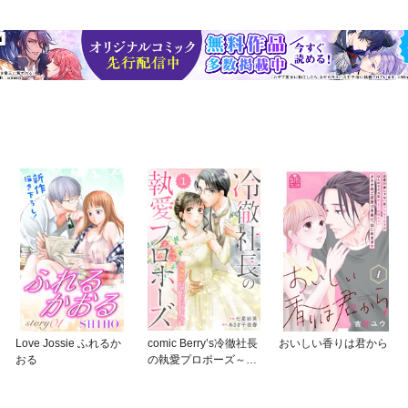
Love Jossie ふれるか
comic Berry’s冷徹社長
おいしい香りは君から
おる
の執愛プロポーズ～花
嫁契約は終わったはず
ですが！？～