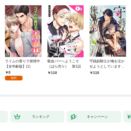
ライムの香りで発情中
吸血バーへようこそ
守銭奴騎士が俺を泣か
【全年齢版】(1)
［ばら売り］ 第1話
せようとしています
【単話】 1
0
110
110
無料
ランキング
キャンペーン