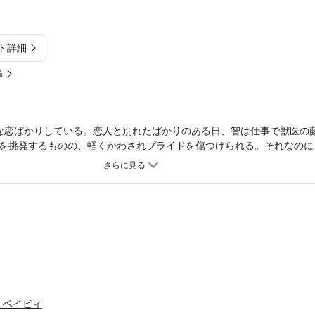
ト詳細
%
な恋ばかりしている。恋人と別れたばかりのある日、智は仕事で獣医の
を挑発するものの、軽くかわされプライドを傷つけられる。それなのに
なぜか藤堂を頼ってしまい――？ 大人のためのラブ・セラピー。
・ベイビィ