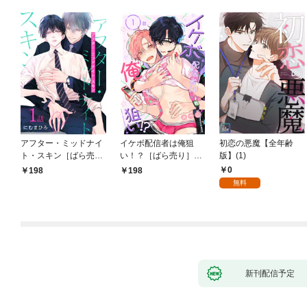
アフター・ミッドナイ
イケボ配信者は俺狙
初恋の悪魔【全年齢
ト・スキン［ばら売
い！？［ばら売り］
版】(1)
り］ 第1話
第1話
0
198
198
無料
新刊配信予定