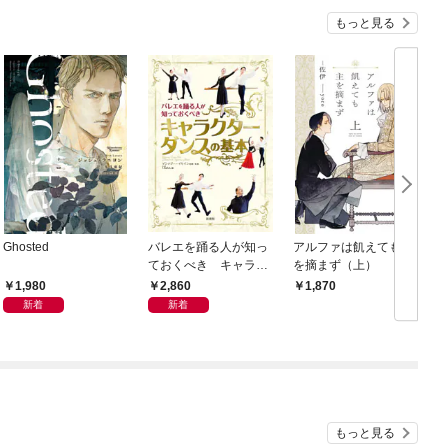
もっと見る
Ghosted
バレエを踊る人が知っ
アルファは飢えても主
ておくべき キャラク
を摘まず（上）
ターダンスの基本
1,980
2,860
1,870
新着
新着
もっと見る