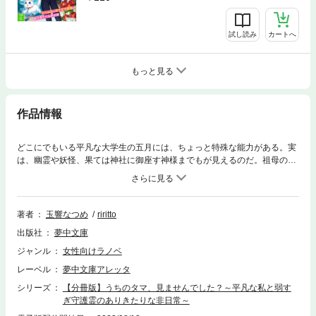
試し読み
カートへ
もっと見る
作品情報
どこにでもいる平凡な大学生の五月には、ちょっと特殊な能力がある。実
は、幽霊や妖怪、果ては神社に御座す神様までもが見えるのだ。祖母の教
育があって無事成長した五月だが、ある時から祖母の愛猫タマが守護霊と
なった。タマはいい子だが、弱かった。そりゃもう貧弱だった。道行く猫
に驚かされてはどこかに飛ばされ、見知らぬ神社に行けば成仏させられそ
うになり、道でたゆたう浮遊霊にも弾き飛ばされるほど。五月は今日もま
著者
玉響なつめ
riritto
たどこかに飛ばされてしまったタマを捜すのだが──神田明神の御祭神ま
出版社
夢中文庫
さかど様とその娘、滝夜叉姫。祓い屋を営む鹿賀地家の兄弟・湊人と信也
が加わって、五月の平和な毎日に非日常が歩み寄る……！？※こちらは
ジャンル
女性向けラノベ
【分冊版】です。同タイトル通常版との重複購入にご注意ください。
レーベル
夢中文庫アレッタ
シリーズ
【分冊版】うちのタマ、見ませんでした？～平凡な私と弱す
ぎ守護霊のありきたりな非日常～