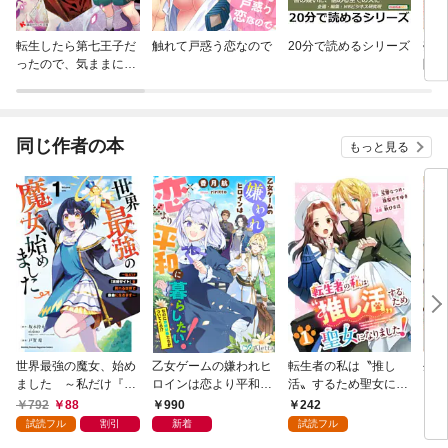
転生したら第七王子だ
触れて戸惑う恋なので
20分で読めるシリーズ
売ら
ったので、気ままに魔
隣国
術を極めます
れる
同じ作者の本
もっと見る
世界最強の魔女、始め
乙女ゲームの嫌われヒ
転生者の私は〝推し
生産
ました ～私だけ『攻
ロインは恋より平和に
活〟するため聖女にな
して
略サイト』を見れる世
暮らしたい！（なのに
りました！（コミッ
も作
792
88
990
242
8
界で自由に生きます～
攻略対象たちがついて
ク）【分冊版】 1
パー
試読フル
割引
新着
試読フル
（１）
くる！？）
いま