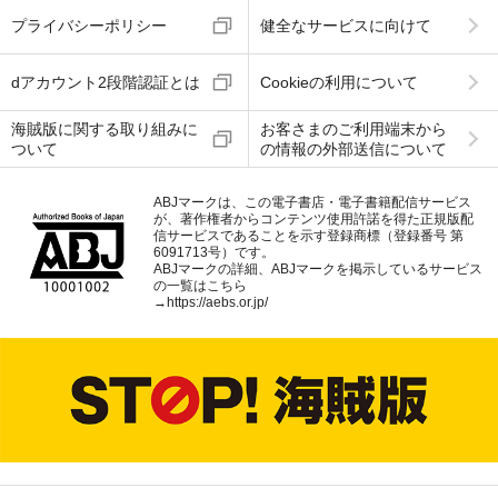
プライバシーポリシー
健全なサービスに向けて
dアカウント2段階認証とは
Cookieの利用について
海賊版に関する取り組みに
お客さまのご利用端末から
ついて
の情報の外部送信について
ABJマークは、この電子書店・電子書籍配信サービス
が、著作権者からコンテンツ使用許諾を得た正規版配
信サービスであることを示す登録商標（登録番号 第
6091713号）です。
ABJマークの詳細、ABJマークを掲示しているサービス
の一覧はこちら
→
https://aebs.or.jp/