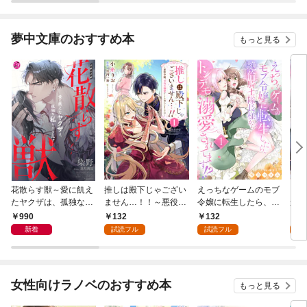
夢中文庫のおすすめ本
もっと見る
花散らす獣～愛に飢え
推しは殿下じゃござい
えっちなゲームのモブ
団長
たヤクザは、孤独な私
ません…！！～悪役令
令嬢に転生したら、絶
かし
をかき乱す～
嬢、甘攻め溺愛ルート
倫騎士隊長様からトン
力な
990
132
132
1
に突入しました！？～
デモ溺愛されてま
了な
新着
試読フル
試読フル
試
１
す！？１
１
女性向けラノベのおすすめ本
もっと見る