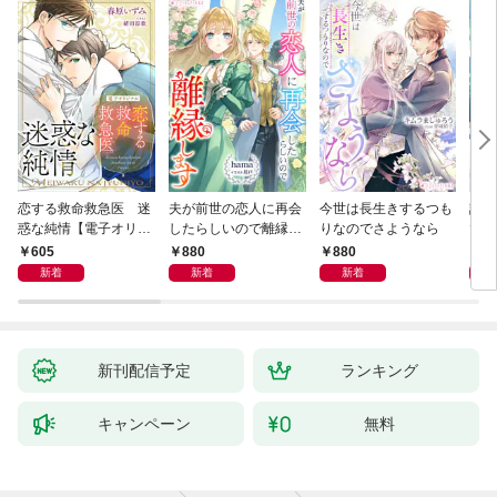
恋する救命救急医 迷
夫が前世の恋人に再会
今世は長生きするつも
話し
惑な純情【電子オリジ
したらしいので離縁し
りなのでさようなら
でし
ナル】
ます
605
880
880
1,
新着
新着
新着
新刊配信予定
ランキング
キャンペーン
無料