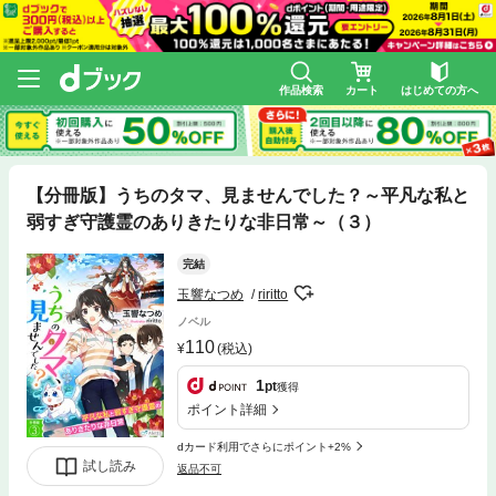
作品検索
カート
はじめての方へ
【分冊版】うちのタマ、見ませんでした？～平凡な私と
弱すぎ守護霊のありきたりな非日常～（３）
完結
玉響なつめ
riritto
ノベル
110
(税込)
1
pt
獲得
ポイント詳細
dカード利用でさらにポイント+2%
試し読み
返品不可