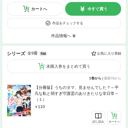
カートへ
今すぐ買う
作品をチェックする
作品情報へ
全9冊
シリーズ
お気に入り登録
完結
未購入巻をまとめて買う
1巻から
|
最新刊から
【分冊版】うちのタマ、見ませんでした？～平
凡な私と弱すぎ守護霊のありきたりな非日常～
（１）
110
試し読み
カートへ