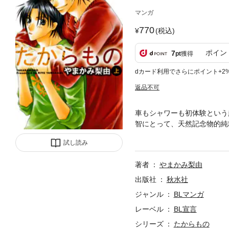
マンガ
770
(税込)
ポイン
7
pt
獲得
dカード利用でさらにポイント+2
返品不可
車もシャワーも初体験という
智にとって、天然記念物的純
なった尚之は、家庭教師代と
試し読み
著者
やまかみ梨由
出版社
秋水社
ジャンル
BLマンガ
レーベル
BL宣言
シリーズ
たからもの