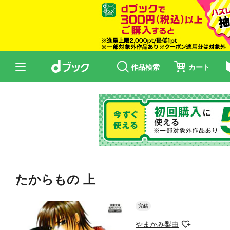
作品検索
カート
たからもの 上
完結
やまかみ梨由