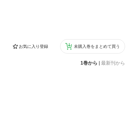
お気に入り登録
未購入巻をまとめて買う
1巻から
|
最新刊から