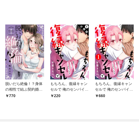
脱いだら絶倫！？身体
もちろん、復縁キャン
もちろん、復縁キャン
の相性で結ぶ契約婚
セルで 俺のセンパイが
セルで 俺のセンパイが
【単行本版】
元カレに迫られていま
元カレに迫られていま
770
220
660
す 分冊版 1
す 1