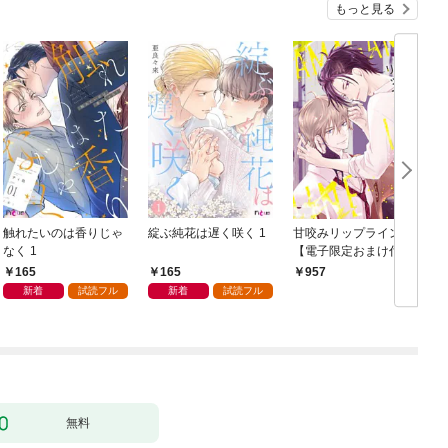
もっと見る
触れたいのは香りじゃ
綻ぶ純花は遅く咲く 1
甘咬みリップライン
F
なく 1
【電子限定おまけ付
き】
165
165
957
新着
試読フル
新着
試読フル
無料