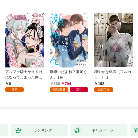
アルファ騎士がオメガ
勘違いだよね？瀬尾く
穏やかな執着（フルカ
になってしまった件～
ん。1巻
ラー） 1
最強α騎士団長の俺
0
880
704
198
が、世話焼きα部下か
無料
試読増量
割引
試読フル
ら執着溺愛されていま
す～【第1話】
ランキング
キャンペーン