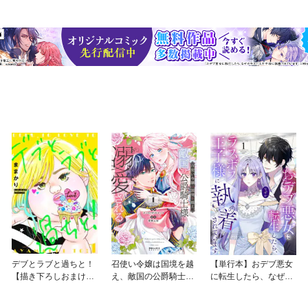
デブとラブと過ちと！
召使い令嬢は国境を越
【単行本】おデブ悪女
【描き下ろしおまけ付
え、敵国の公爵騎士様
に転生したら、なぜか
き特装版】
に溺愛される
ラスボス王子様に執着
されています