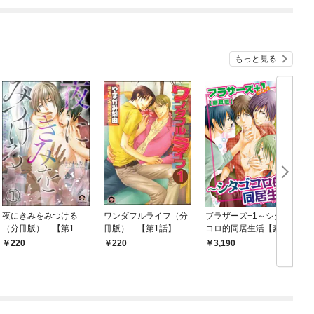
てくれません！？@C
OMIC
もっと見る
夜にきみをみつける
ワンダフルライフ（分
ブラザーズ+1～シタゴ
（分冊版） 【第1
冊版） 【第1話】
コロ的同居生活【豪華
話】
版】
220
220
3,190