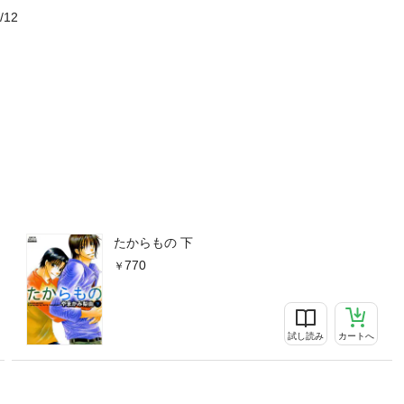
/12
たからもの 下
770
試し読み
カートへ