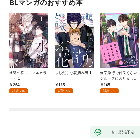
BLマンガのおすすめ本
永遠の誓い（フルカラ
ふしだらな花摘み男 1
修学旅行で仲良くない
ー） 1
グループに入りました
【単話版】1巻
264
165
165
試読フル
試読フル
試読フル
新刊配信予定