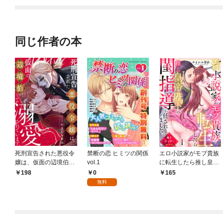
同じ作者の本
死刑宣告された悪役令
禁断の恋 ヒミツの関係
エロ小説家がモブ貴族
嬢は、仮面の辺境伯に
vol.1
に転生したら推し皇帝
なぜか溺愛されていま
陛下の閨指導を任され
0
198
165
す。1
ました。極上エッチが
無料
凄すぎる！！(1)