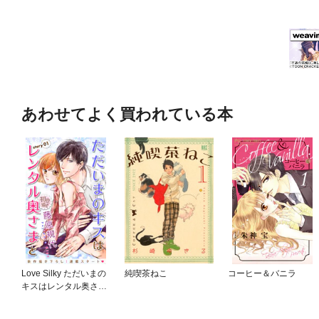
あわせてよく買われている本
Love Silky ただいまの
純喫茶ねこ
コーヒー＆バニラ
キスはレンタル奥さま
と