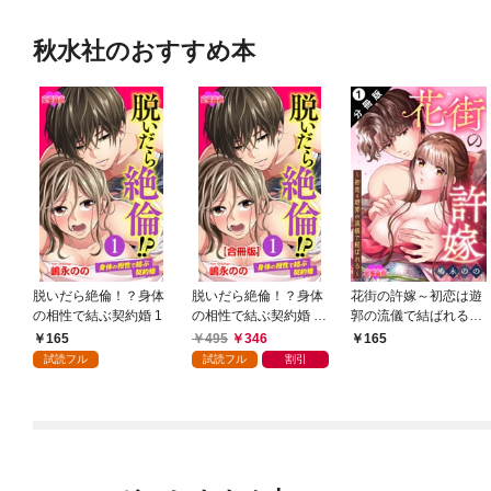
秋水社のおすすめ本
脱いだら絶倫！？身体
脱いだら絶倫！？身体
花街の許嫁～初恋は遊
の相性で結ぶ契約婚 1
の相性で結ぶ契約婚 合
郭の流儀で結ばれる～
冊版 1
分冊版 1
165
495
346
165
試読フル
試読フル
割引