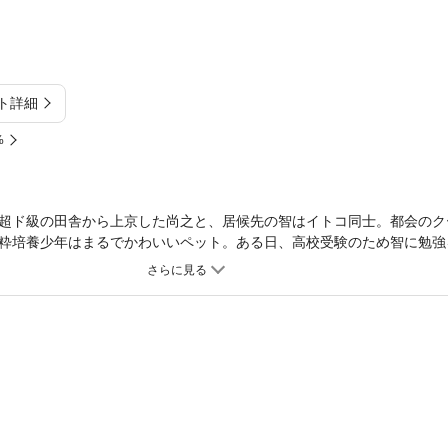
ト詳細
%
超ド級の田舎から上京した尚之と、居候先の智はイトコ同士。都会のク
粋培養少年はまるでかわいいペット。ある日、高校受験のため智に勉強
してセックスを要求されてしまい……。