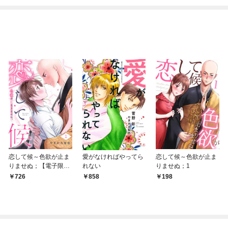
恋して候～色欲が止ま
愛がなければやってら
恋して候～色欲が止ま
りませぬ；【電子限定
れない
りませぬ；1
単行本】1
726
858
198