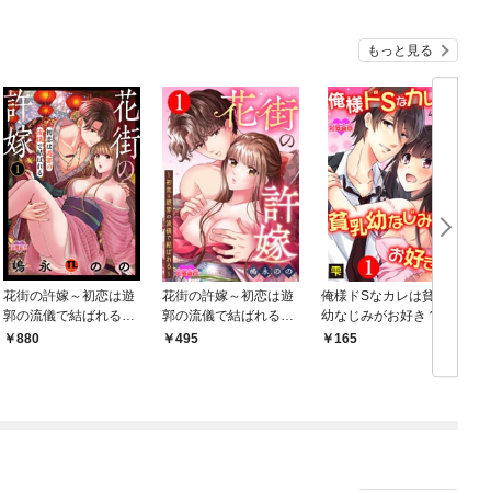
もっと見る
花街の許嫁～初恋は遊
花街の許嫁～初恋は遊
俺様ドSなカレは貧乳
郭の流儀で結ばれる～
郭の流儀で結ばれる～
幼なじみがお好き？ 1
【単行本版】 1 【電子
1
仕
880
495
165
コミック限定特典付
き】