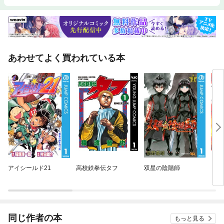
あわせてよく買われている本
アイシールド21
高校鉄拳伝タフ
双星の陰陽師
ゴー
同じ作者の本
もっと見る