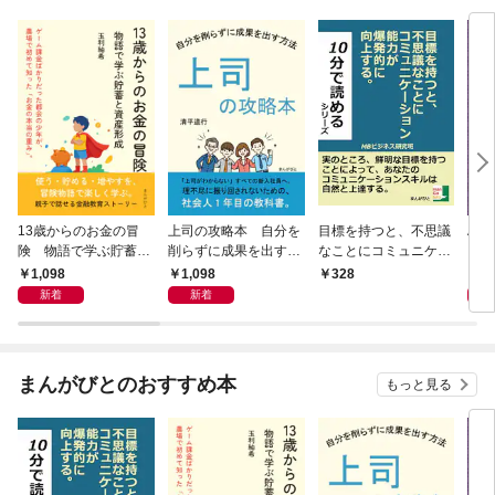
13歳からのお金の冒
上司の攻略本 自分を
目標を持つと、不思議
Al 
険 物語で学ぶ貯蓄と
削らずに成果を出す方
なことにコミュニケー
メロ
資産形成
法
ション能力が爆発的に
1,098
1,098
1,
328
向上する。
新着
新着
まんがびとのおすすめ本
もっと見る