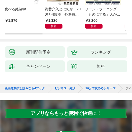
食べる経済学
為替介入とは何か 20
リーン・ラーニング
研究
0兆円規模「外為特
「ものにする」人が自
会」が生まれた謎
然とやっている 最小の
1,320
2,200
5,
1,870
インプットで最大の成
新着
新着
果を得る学習法
新刊配信予定
ランキング
キャンペーン
無料
漫画無料試し読みならdブック
ビジネス・経済
10分で読めるシリーズ
アイ
アプリならもっと便利で快適に！