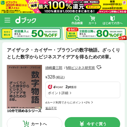
作品検索
カート
はじめての方へ
アイザック・カイザー・ブラウンの数字物語。ざっくり
とした数字からビジネスアイデアを得るための8章。
姉崎慶三郎
MBビジネス研究班
328
(税込)
2
pt
獲得
ポイント詳細
dカード利用でさらにポイント+2%
返品不可
カートへ
今すぐ買う