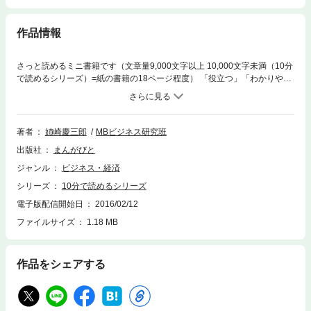
作品情報
さっと読めるミニ書籍です（文章量9,000文字以上 10,000文字未満（10分
で読めるシリーズ）=紙の書籍の18ページ程度） 「役立つ」「わかりやす
い」「おもしろい」をコンセプトに個性あふれる作家陣が執筆しておりま
す。 自己啓発、問題解決、気分転換、他の読書の箸休め、スキルアップ、
ストレス解消、いろいろなシチュエーションでご利用いただけます。 是
非、お試しください。 【書籍説明】 「ビジネスマンは数字に強くなれ」
著者
姉崎慶三郎
MBビジネス研究班
とよく言われる。しかしもともと数字に強くない文科系の人間には、どう
出版社
まんがびと
やって強くなったらよいか分からない。 アイザック・カイザー・ブラウン
くんは考えた。 「数字に強くなる方法」ではない。そうではなくて、とに
ジャンル
ビジネス・経済
かく「数字を楽しむ方法」であり、「数字が好きになる物語」を考えた。
シリーズ
10分で読めるシリーズ
これは「アイザック・カイザー・ブラウンの数字物語」である。 【目次】
1.数字を集めること 2.西洋数秘術 3.スパン・オブ・コントロールの原則 4.
電子版配信開始日
2016/02/12
数字の覚え方 5.中国数秘術 6.人口物語 7.まだ人口物語 8.アイザック・カイ
ファイルサイズ
1.18 MB
ザー・ブラウンの数字物語 【著者紹介】 姉崎慶三郎（アネザキケイザブ
ロウ） ・ライター ・商社勤務中は海外駐在を30代で6年、50代で2年体験
する。 業務から営業・総務・人事・経営まで経験を積む。 ・現在は2015
作品をシェアする
年9月から始めたクラウドソーシングによりライティングとカメラを生活
の中心とする。 ・ライティングの得意分野は海外を含むビジネス全般。
・ペンネームは祖父の名前。 英語教師だが海外に行ったことがな… 以上
まえがきより抜粋