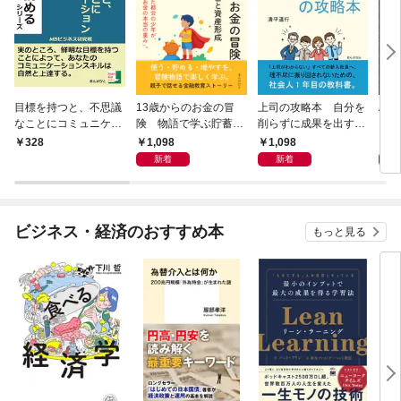
目標を持つと、不思議
13歳からのお金の冒
上司の攻略本 自分を
Al 
なことにコミュニケー
険 物語で学ぶ貯蓄と
削らずに成果を出す方
メロ
ション能力が爆発的に
資産形成
法
1,098
1,098
1,
328
向上する。
新着
新着
ビジネス・経済のおすすめ本
もっと見る