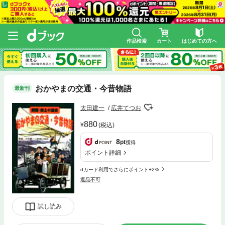
作品検索
カート
はじめての方へ
おかやまの交通・今昔物語
最新刊
太田建一
広井てつお
880
(税込)
8
pt
獲得
ポイント詳細
dカード利用でさらにポイント+2%
返品不可
試し読み