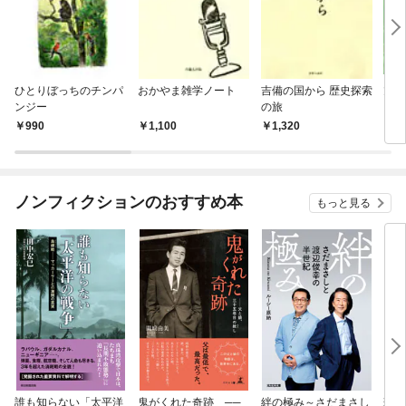
ひとりぼっちのチンパ
おかやま雑学ノート
吉備の国から 歴史探索
旭川
ンジー
の旅
990
1,100
1,320
1,
ノンフィクションのおすすめ本
もっと見る
誰も知らない「太平洋
鬼がくれた奇跡 ──
絆の極み～さだまさし
悲劇