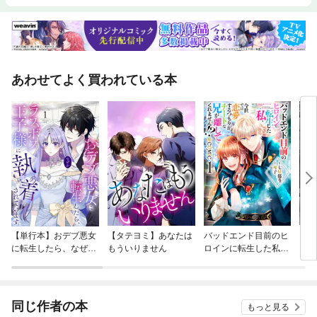
あわせてよく買われている本
【単行本】おデブ悪女
【タテヨミ】あなたは
バッドエンド目前のヒ
【タ
に転生したら、なぜか
もういりません
ロインに転生した私、
リ〜
ラスボス王子様に執着
今世では恋愛するつも
されています
りがチートな兄が離し
てくれません！？@C
OMIC
同じ作者の本
もっと見る