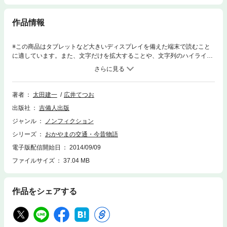
作品情報
※この商品はタブレットなど大きいディスプレイを備えた端末で読むこと
に適しています。また、文字だけを拡大することや、文字列のハイライ
ト、検索、辞書の参照、引用などの機能が使用できません。世界で初めて
空を飛んだ表具師・幸吉、日本で初めて国産自動車を走らせた山羽虎夫
ら、全国に誇れる岡山ゆかりの人物を堂々劇画化。
著者
太田建一
広井てつお
出版社
吉備人出版
ジャンル
ノンフィクション
シリーズ
おかやまの交通・今昔物語
電子版配信開始日
2014/09/09
ファイルサイズ
37.04 MB
作品をシェアする