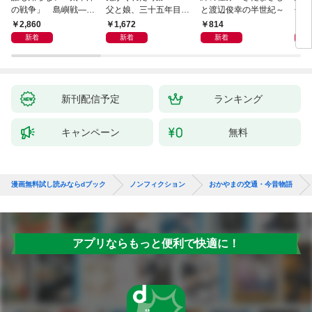
の戦争」 島嶼戦――
父と娘、三十五年目の
と渡辺俊幸の半世紀～
子 
マッカーサーとの激闘
赦し
読み
2,860
1,672
814
1,
の真実
新着
新着
新着
新刊配信予定
ランキング
キャンペーン
無料
漫画無料試し読みならdブック
ノンフィクション
おかやまの交通・今昔物語
アプリならもっと便利で快適に！