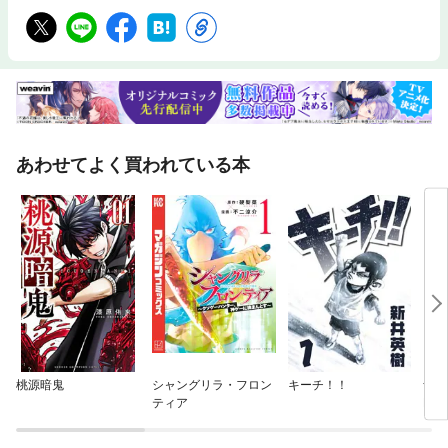
あわせてよく買われている本
桃源暗鬼
シャングリラ・フロン
キーチ！！
ナイ
ティア
E P