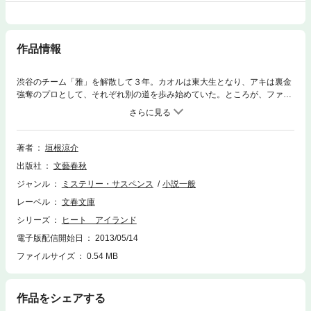
作品情報
渋谷のチーム「雅」を解散して３年。カオルは東大生となり、アキは裏金
強奪のプロとして、それぞれ別の道を歩み始めていた。ところが、ファイ
トパーティを模したイベントを見たという級友の話を聞き、カオルは愕然
とする。あろうことか主催者は「雅」の名を騙っていたのだ。過去の発覚
を恐れたカオルはアキに接触するが……。一気読み必至の大人気クライム
ノベルシリーズ、「ヒート アイランド」第４弾！
著者
垣根涼介
出版社
文藝春秋
ジャンル
ミステリー・サスペンス
小説一般
レーベル
文春文庫
シリーズ
ヒート アイランド
電子版配信開始日
2013/05/14
ファイルサイズ
0.54 MB
作品をシェアする