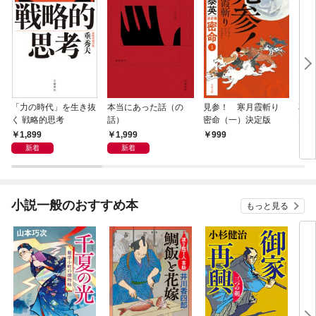
「力の時代」を生き抜
本当にあった話（の
見参！ 寒月霞斬り
耳袋
く 戦略的思考
話）
密命（一）決定版
大凶
1,899
1,999
999
7
新着
新着
小説一般のおすすめ本
もっと見る