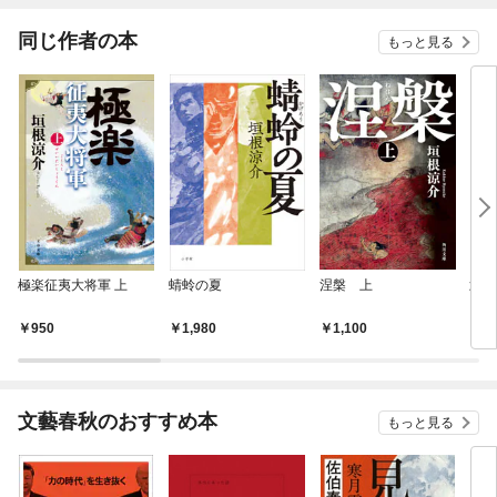
同じ作者の本
もっと見る
極楽征夷大将軍 上
蜻蛉の夏
涅槃 上
武田
950
1,980
1,100
1,
文藝春秋のおすすめ本
もっと見る