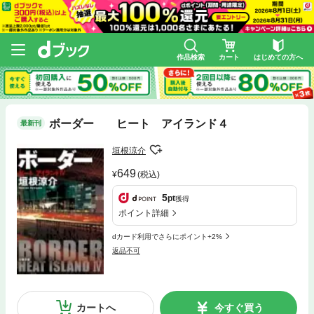
作品検索
カート
はじめての方へ
ボーダー ヒート アイランド４
最新刊
垣根涼介
649
(税込)
5
pt
獲得
ポイント詳細
dカード利用でさらにポイント+2%
返品不可
カートへ
今すぐ買う