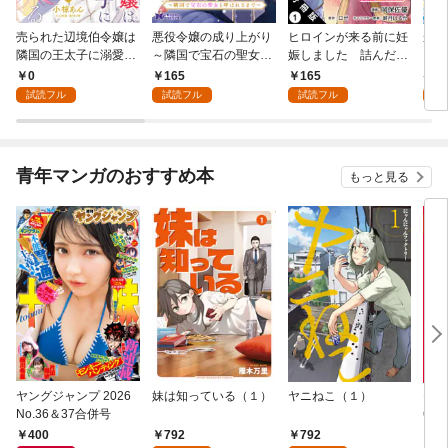
売られた辺境伯令嬢は
悪役令嬢の成り上がり
ヒロインが来る前に妊
かた
隣国の王太子に溺愛さ
～隣国で宝石の聖女と
娠しました 詰んだは
る理
れる 1
呼ばれるまで～（コミ
ずの悪役令嬢ですが、
0
165
165
9
ック） 分冊版 1
どうやら違うようです
試読フル
試読フル
試読フル
試
（コミック） 分冊版 1
青年マンガのおすすめ本
もっと見る
ヤングジャンプ 2026
妹は知っている（１）
ヤニねこ（１）
モー
No.36＆37合併号
6・3
日発
400
792
792
4