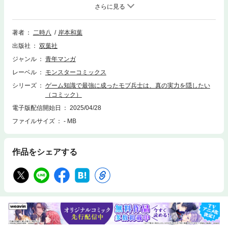
く、ただのモブ兵士シルヴァ。危険なゲーム世界で身を守るため原作知識
で最強に成ったシルヴァは自分が好きだったゲームシナリオを間近で見る
ためシナリオに影響がないように目立たず生きようと決意するが、推しヒ
ロイン達にその実力が知れてしまい自身の想いとは裏腹に物語の中心にな
著者
二時八
岸本和葉
っていく―――最強のモブ兵士が推しのため奮闘する爽快ファンタジー開
出版社
双葉社
幕！
ジャンル
青年マンガ
レーベル
モンスターコミックス
シリーズ
ゲーム知識で最強に成ったモブ兵士は、真の実力を隠したい
（コミック）
電子版配信開始日
2025/04/28
ファイルサイズ
- MB
作品をシェアする