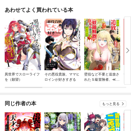
あわせてよく買われている本
異世界でスローライフ
その悪役貴族、ママヒ
壁役など不要と追放さ
十字
を（願望）
ロインが好きすぎる
れたＳ級冒険者、≪奴
隷解放≫スキルを駆使
して史上最強の国造り
同じ作者の本
もっと見る