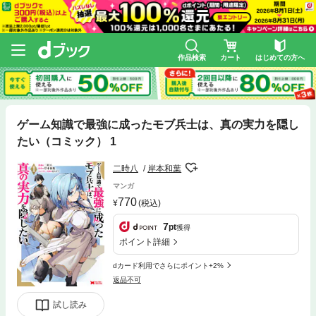
作品検索
カート
はじめての方へ
ゲーム知識で最強に成ったモブ兵士は、真の実力を隠し
たい（コミック） 1
二時八
岸本和葉
マンガ
770
(税込)
7
pt
獲得
ポイント詳細
dカード利用でさらにポイント+2%
返品不可
試し読み