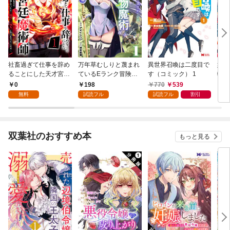
社畜過ぎて仕事を辞め
万年草むしりと蔑まれ
異世界召喚は二度目で
嫌わ
ることにした天才宮廷
ているEランク冒険
す（コミック） 1
転生
魔術師～辺境の地でス
者、実は世界最強
グを
0
198
770
539
1
ローライフを夢見る
の”植物魔術”で無双す
強に
無料
試読フル
試読フル
割引
が、不届き者を倒して
る【単話版】(1)
しま
いたら『最果ての魔
（1
女』と呼ばれるように
なる～ 第1話
双葉社のおすすめ本
もっと見る